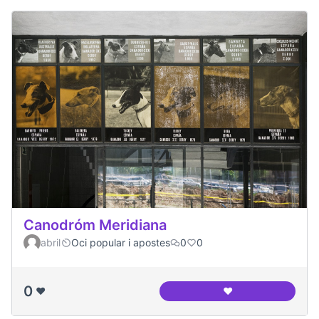
Canodróm Meridiana
abril
Oci popular i apostes
0
0
0
❤️
❤️
Canodróm Meridia