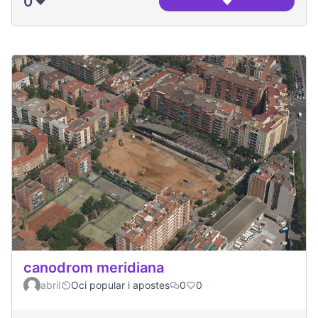
0
❤️
❤️
Panoramica del ca
canodrom meridiana
abril
Oci popular i apostes
0
0