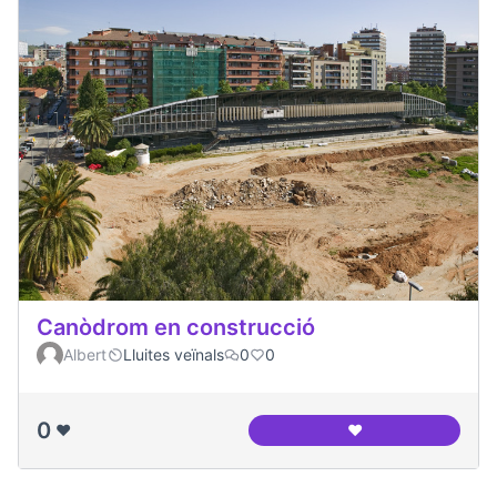
Canòdrom en construcció
Albert
Lluites veïnals
0
0
0
❤️
❤️
Canòdrom en cons