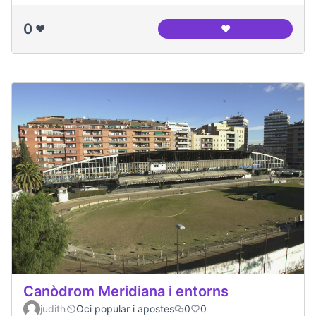
0
❤️
❤️
Canòdrom Meridia
Canòdrom Meridiana i entorns
judith
Oci popular i apostes
0
0