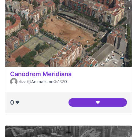
Canodrom Meridiana
eliza
Animalisme
1
0
0
❤️
❤️
Canodrom Meridia