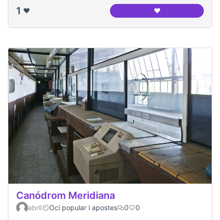
1
❤️
❤️
canodrom meridia
Canódrom Meridiana
abril
Oci popular i apostes
0
0