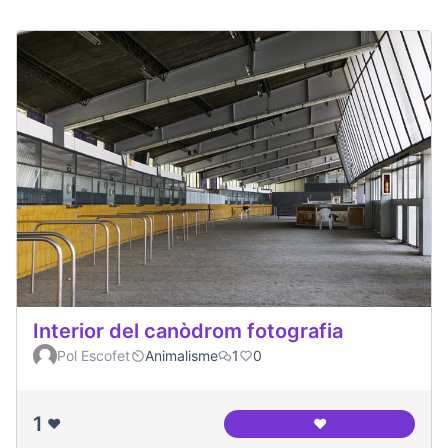
Interior del canòdrom fotografia
Pol Escofet
Animalisme
1
0
1
❤️
❤️
Interior del canòd