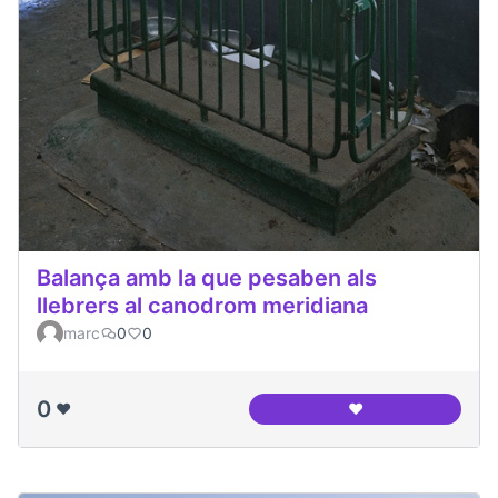
Balança amb la que pesaben als
llebrers al canodrom meridiana
marc
0
0
0
❤️
❤️
Balança amb la que