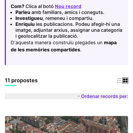
Com?
Clica al botó
Nou record
(Obrir en una pestany
Parleu
amb familiars, amics i coneguts.
Investigueu
, remeneu i compartiu.
Enriquiu
les publicacions. Podeu afegir-hi una
imatge, adjuntar arxius, assignar una categoria
i geolocalitzar la publicació.
D'aquesta manera construïu plegades un
mapa
de les memòries compartides
.
11 propostes
Ordenar records per: