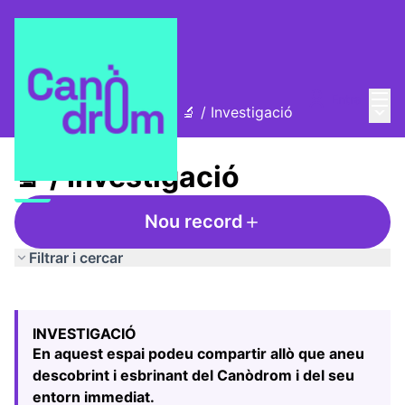
Menú
Entra
Menú 
L'Alzina i el Canòdrom
/
🔬 / Investigació
🔬 / Investigació
Nou record
Filtrar i cercar
Saltar el mapa
Leaflet
|
©
HERE maps
El següent element és un mapa que presenta els component
+
INVESTIGACIÓ
−
En aquest espai podeu compartir allò que aneu
descobrint i esbrinant del Canòdrom i del seu
entorn immediat.