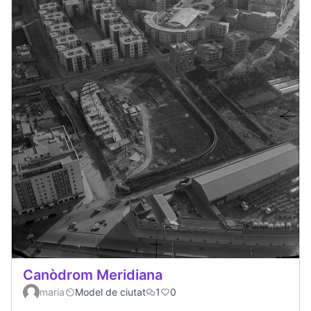
Canòdrom Meridiana
maria
Model de ciutat
1
0