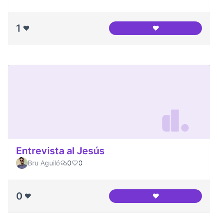
1
❤️
❤️
Canòdrom Meridian
Entrevista al Jesús
Bru Aguiló
0
0
0
❤️
❤️
Entrevista al Jesús