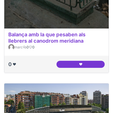
Balança amb la que pesaben als
llebrers al canodrom meridiana
marc
0
0
0
❤️
❤️
Balança amb la que