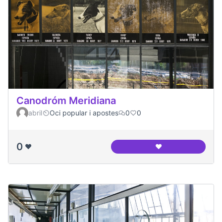
Canodróm Meridiana
abril
Oci popular i apostes
0
0
0
❤️
❤️
Canodróm Meridia