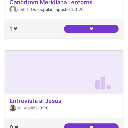
Canòdrom Meridiana i entorns
judith
Oci popular i apostes
0
0
1
❤️
❤️
Canòdrom Meridian
Entrevista al Jesús
Bru Aguiló
0
0
0
❤️
❤️