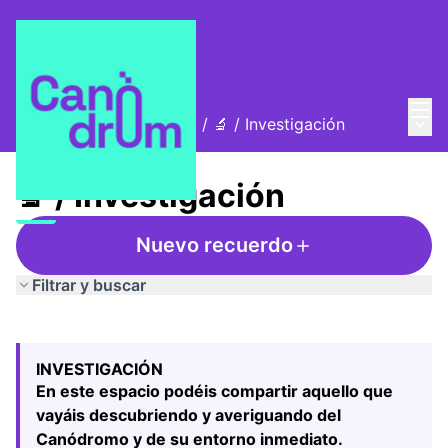
Menú
Entra
Menú 
La Alzina i el Canòdrom
/
🔬 / Investigación
🔬 / Investigación
Nuevo recuerdo
Filtrar y buscar
Saltar el mapa
Leaflet
|
©
HERE maps
El siguiente elemento es un mapa que presenta los compo
+
INVESTIGACIÓN
−
En este espacio podéis compartir aquello que
vayáis descubriendo y averiguando del
Canódromo y de su entorno inmediato.