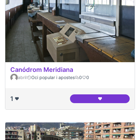
Canódrom Meridiana
abril
Oci popular i apostes
0
0
1
❤️
❤️
Canódrom Meridia