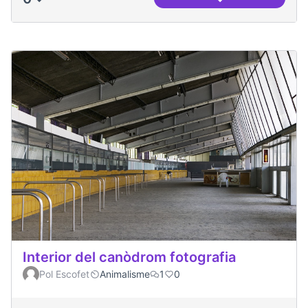
Entrevista al Jesús
Interior del canòdrom fotografia
Pol Escofet
Animalisme
1
0