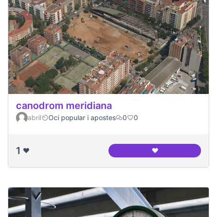
canodrom meridiana
abril
Oci popular i apostes
0
0
1
❤️
❤️
canodrom meridia