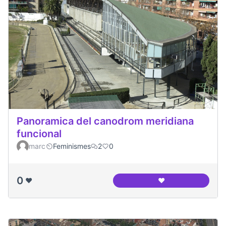
Panoramica del canodrom meridiana
funcional
marc
Feminismes
2
0
0
❤️
❤️
Panoramica del ca