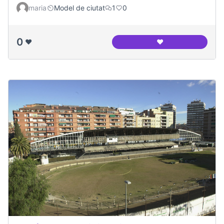
maria
Model de ciutat
1
0
0
❤️
❤️
Canòdrom Meridia