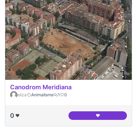
Canodrom Meridiana
eliza
Animalisme
1
0
0
❤️
❤️
Canodrom Meridia