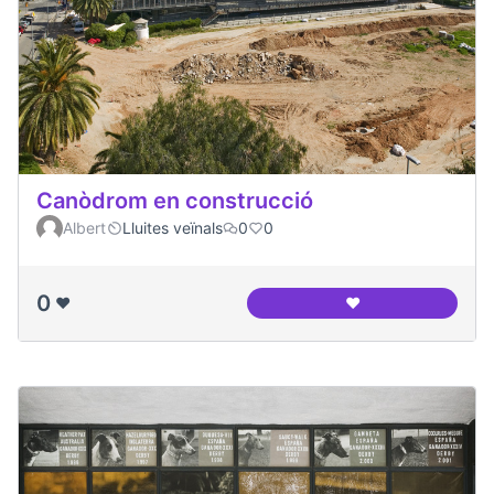
Canòdrom en construcció
Albert
Lluites veïnals
0
0
0
❤️
❤️
Canòdrom en cons