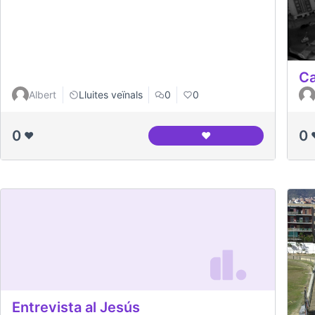
Ca
Albert
Lluites veïnals
0
0
0
0
❤️
❤️
Canòdrom en construc
Entrevista al Jesús