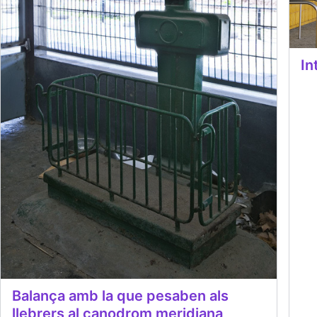
In
Balança amb la que pesaben als
llebrers al canodrom meridiana