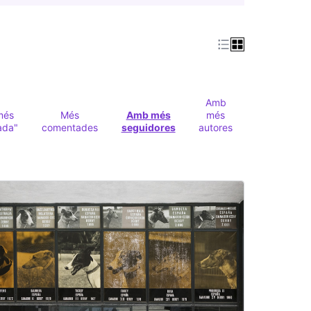
Amb
més
Més
Amb més
més
ada"
comentades
seguidores
autores