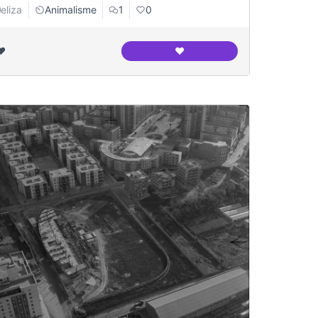
eliza
Animalisme
1
0
❤️
❤️
Canodrom Meridiana