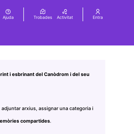
Ajuda
Trobades
Activitat
Entra
Elegir el idioma
Choose language
Leaflet
|
©
HERE maps
a pàgina com a punts al mapa. L'element es pot fer servir 
int i esbrinant del Canòdrom i del seu
nova)
 adjuntar arxius, assignar una categoria i
memòries compartides
.