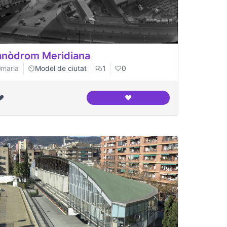
nòdrom Meridiana
maria
Model de ciutat
1
0
❤️
❤️
ció
Canòdrom Meridiana