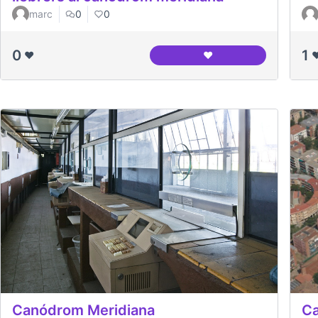
marc
0
0
0
1
❤️
❤️
❤
Balança amb la que pes
Ca
Canódrom Meridiana