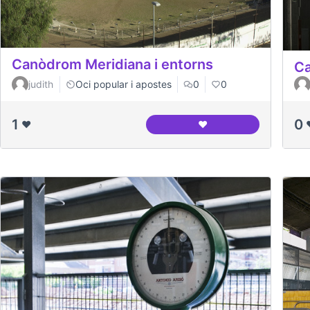
Canòdrom Meridiana i entorns
Ca
judith
Oci popular i apostes
0
0
1
0
❤️
❤️
Canòdrom Meridiana i