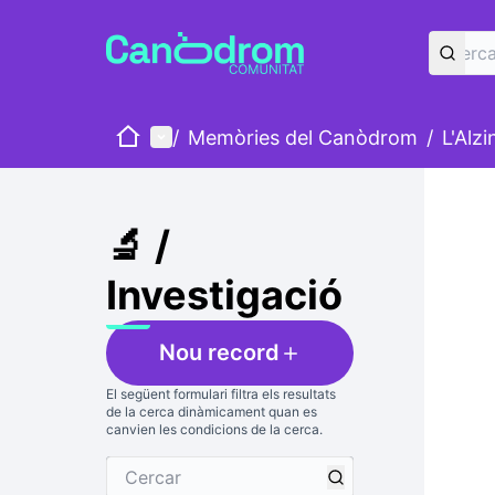
Inici
Menú principal
/
Memòries del Canòdrom
/
L'Alz
Salta
El següe
+
−
🔬 /
Investigació
Nou record
El següent formulari filtra els resultats
de la cerca dinàmicament quan es
canvien les condicions de la cerca.