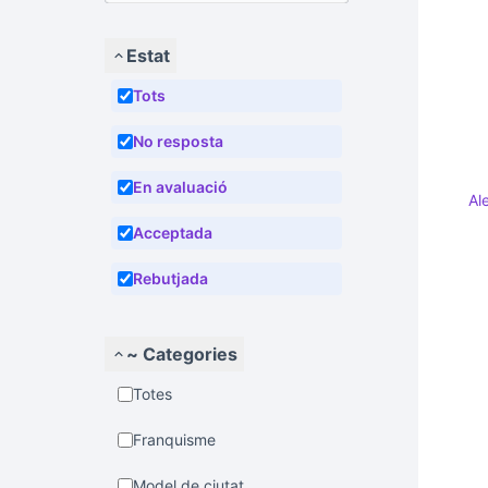
Estat
Tots
No resposta
En avaluació
Al
Acceptada
Rebutjada
~ Categories
Totes
Franquisme
Model de ciutat