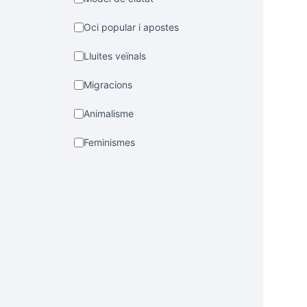
Oci popular i apostes
Lluites veïnals
Migracions
Animalisme
Feminismes