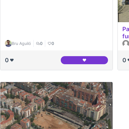
Pa
fu
Bru Aguiló
0
0
0
0
❤️
❤️
Entrevista al Jesús