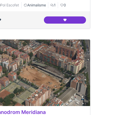
Pol Escofet
Animalisme
1
0
️
❤️
aben als llebrers al canodrom meridiana
Interior del canòdrom fotogr
nodrom Meridiana