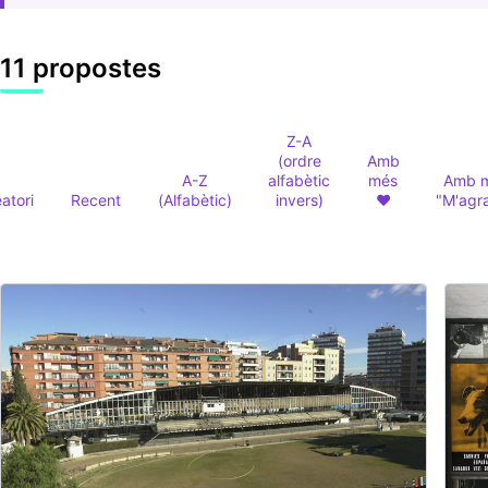
11 propostes
Z-A
(ordre
Amb
A-Z
alfabètic
més
Amb 
eatori
Recent
(Alfabètic)
invers)
❤️
"M'agr