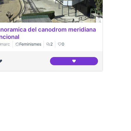
noramica del canodrom meridiana
ncional
marc
Feminismes
2
0
❤️
❤️
Panoramica del canodrom me