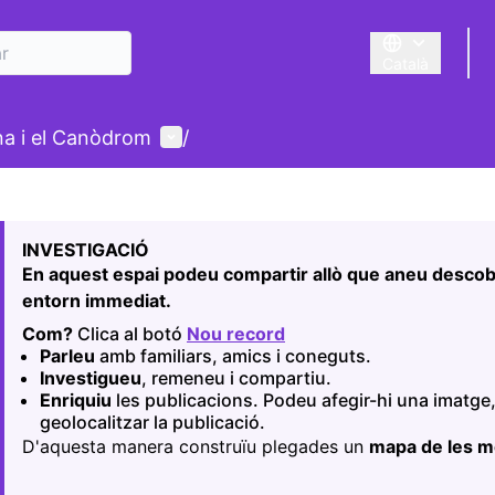
Català
Triar la llengua
Menú d'usuari
ina i el Canòdrom
/
r el mapa
nt element és un mapa que presenta els components d'aquest
INVESTIGACIÓ
En aquest espai podeu compartir allò que aneu descobr
entorn immediat.
Com?
Clica al botó
Nou record
(Obrir en una pestanya 
Parleu
amb familiars, amics i coneguts.
Investigueu
, remeneu i compartiu.
Enriquiu
les publicacions. Podeu afegir-hi una imatge,
geolocalitzar la publicació.
D'aquesta manera construïu plegades un
mapa de les 