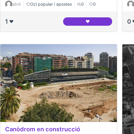
abril
Oci popular i apostes
0
0
1
0
❤️
❤️
Canódrom Meridiana
Canòdrom en construcció