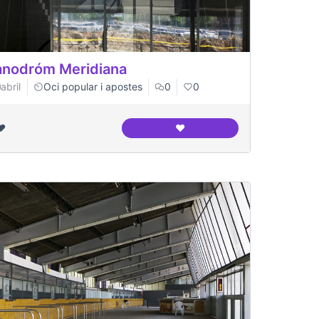
nodróm Meridiana
abril
Oci popular i apostes
0
0
❤️
❤️
 entorns
Canodróm Meridiana