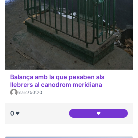
Balança amb la que pesaben als
llebrers al canodrom meridiana
marc
0
0
0
❤️
❤️
Balança amb la que