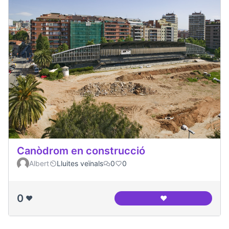
Canòdrom en construcció
Albert
Lluites veïnals
0
0
0
❤️
❤️
Canòdrom en cons