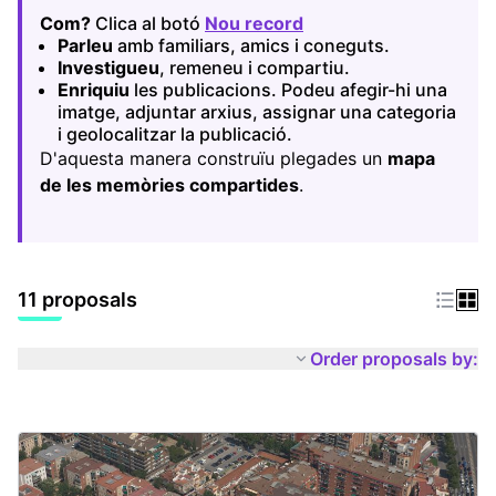
Com?
Clica al botó
Nou record
(Opens in new tab)
Parleu
amb familiars, amics i coneguts.
Investigueu
, remeneu i compartiu.
Enriquiu
les publicacions. Podeu afegir-hi una
imatge, adjuntar arxius, assignar una categoria
i geolocalitzar la publicació.
D'aquesta manera construïu plegades un
mapa
de les memòries compartides
.
11 proposals
Order proposals by: