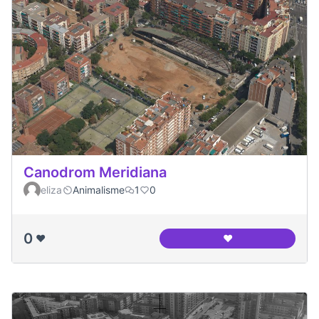
Canodrom Meridiana
eliza
Animalisme
1
0
0
❤️
❤️
Canodrom Meridia