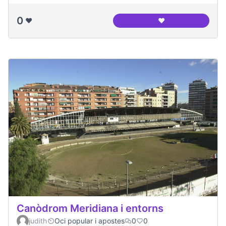
0
❤️
❤️
Canòdrom Meridia
Canòdrom Meridiana i entorns
judith
Oci popular i apostes
0
0