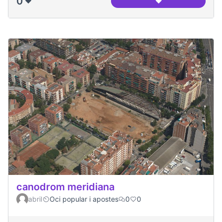
0
❤️
❤️
Panoramica del ca
canodrom meridiana
abril
Oci popular i apostes
0
0