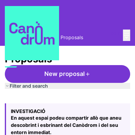
Mai
Log in
Main
L'Alzina i el Canòdrom
/
Proposals
Proposals
New proposal
Filter and search
Skip map
Leaflet
|
©
HERE maps
The following element is a map which presents the items
+
INVESTIGACIÓ
−
En aquest espai podeu compartir allò que aneu
descobrint i esbrinant del Canòdrom i del seu
entorn immediat.