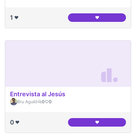
1
❤️
❤️
Canòdrom Meridian
Entrevista al Jesús
Bru Aguiló
0
0
0
❤️
❤️
Entrevista al Jesús