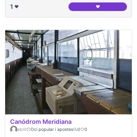
1
❤️
❤️
canodrom meridia
Canódrom Meridiana
abril
Oci popular i apostes
0
0