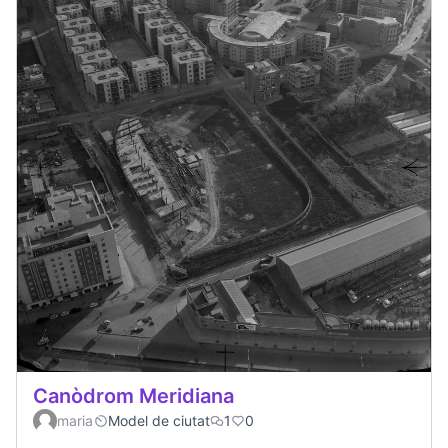
Canòdrom Meridiana
maria
Model de ciutat
1
0