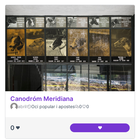
Canodróm Meridiana
abril
Oci popular i apostes
0
0
0
❤️
❤️
Canodróm Meridia