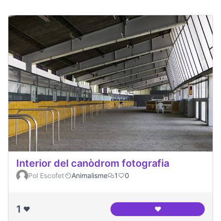
Interior del canòdrom fotografia
Pol Escofet
Animalisme
1
0
1
❤️
❤️
Interior del canòd