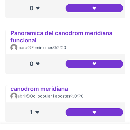
0
❤️
❤️
Entrevista al Jesú
Panoramica del canodrom meridiana
funcional
marc
Feminismes
2
0
0
❤️
❤️
Panoramica del c
canodrom meridiana
abril
Oci popular i apostes
0
0
1
❤️
❤️
canodrom meridi