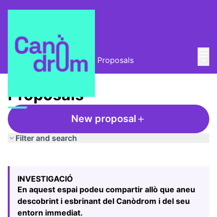
Mai
Log in
Main
L'Alzina i el Canòdrom
/
Proposals
Proposals
New proposal
Filter and search
Skip map
Leaflet
|
©
HERE maps
The following element is a map which presents the items
+
INVESTIGACIÓ
−
En aquest espai podeu compartir allò que aneu
descobrint i esbrinant del Canòdrom i del seu
entorn immediat.