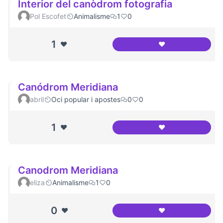
Interior del canòdrom fotografia
Pol Escofet
Animalisme
1
0
1
❤️
❤️
Interior del canòd
Canódrom Meridiana
abril
Oci popular i apostes
0
0
1
❤️
❤️
Canódrom Meridi
Canodrom Meridiana
eliza
Animalisme
1
0
0
❤️
❤️
Canodrom Meridi