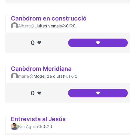
Canòdrom en construcció
Albert
Lluites veïnals
0
0
0
❤️
❤️
Canòdrom en con
Canòdrom Meridiana
maria
Model de ciutat
1
0
0
❤️
❤️
Canòdrom Meridi
Entrevista al Jesús
Bru Aguiló
0
0