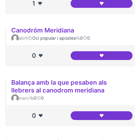
1
❤️
❤️
Canòdrom Meridia
Canodróm Meridiana
abril
Oci popular i apostes
0
0
0
❤️
❤️
Canodróm Meridi
Balança amb la que pesaben als
llebrers al canodrom meridiana
marc
0
0
0
❤️
❤️
Balança amb la qu