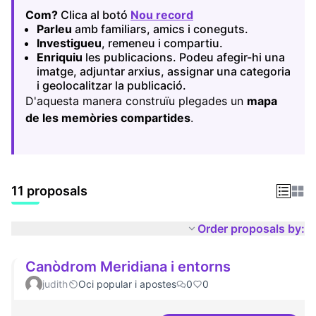
Com?
Clica al botó
Nou record
(Opens in new tab)
Parleu
amb familiars, amics i coneguts.
Investigueu
, remeneu i compartiu.
Enriquiu
les publicacions. Podeu afegir-hi una
imatge, adjuntar arxius, assignar una categoria
i geolocalitzar la publicació.
D'aquesta manera construïu plegades un
mapa
de les memòries compartides
.
11 proposals
Order proposals by:
Canòdrom Meridiana i entorns
judith
Oci popular i apostes
0
0