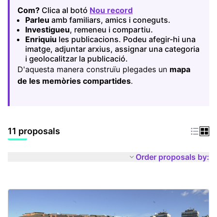
Com?
Clica al botó
Nou record
(Opens in new tab)
Parleu
amb familiars, amics i coneguts.
Investigueu
, remeneu i compartiu.
Enriquiu
les publicacions. Podeu afegir-hi una
imatge, adjuntar arxius, assignar una categoria
i geolocalitzar la publicació.
D'aquesta manera construïu plegades un
mapa
de les memòries compartides
.
11 proposals
Order proposals by: