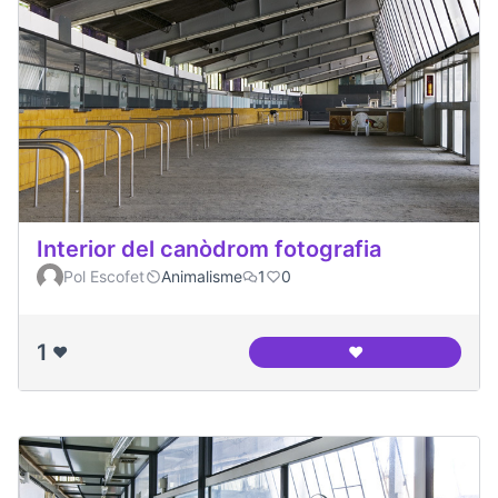
Interior del canòdrom fotografia
Pol Escofet
Animalisme
1
0
1
❤️
❤️
Interior del canòd