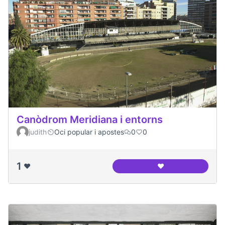
Canòdrom Meridiana i entorns
judith
Oci popular i apostes
0
0
1
❤️
❤️
Canòdrom Meridian