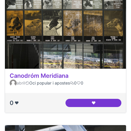
Canodróm Meridiana
abril
Oci popular i apostes
0
0
0
❤️
❤️
Canodróm Meridia