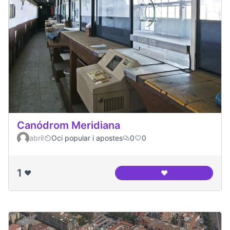
Canódrom Meridiana
abril
Oci popular i apostes
0
0
1
❤️
❤️
Canódrom Meridia