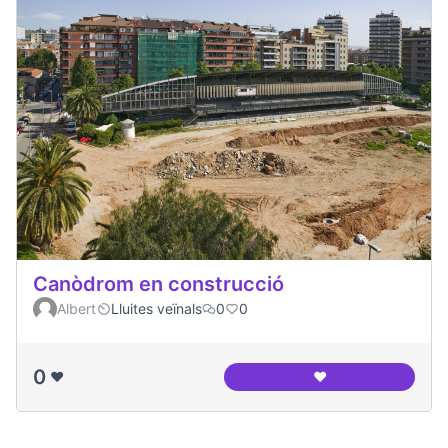
Canòdrom en construcció
Albert
Lluites veïnals
0
0
0
❤️
❤️
Canòdrom en cons