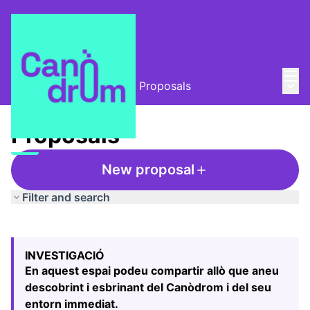
Mai
Log in
Main
L'Alzina i el Canòdrom
/
Proposals
Proposals
New proposal
Filter and search
Skip map
Leaflet
|
©
HERE maps
The following element is a map which presents the items
+
INVESTIGACIÓ
−
En aquest espai podeu compartir allò que aneu
descobrint i esbrinant del Canòdrom i del seu
entorn immediat.