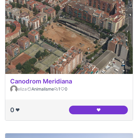
Canodrom Meridiana
eliza
Animalisme
1
0
0
❤️
❤️
Canodrom Meridia