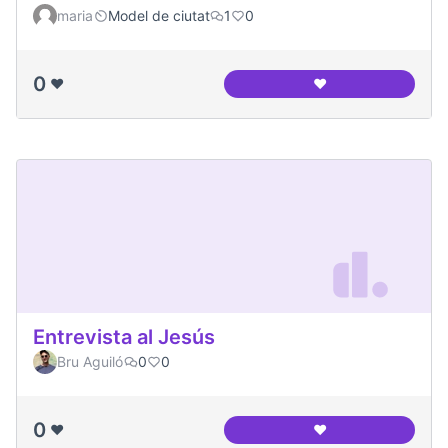
maria
Model de ciutat
1
0
0
❤️
❤️
Canòdrom Meridia
Entrevista al Jesús
Bru Aguiló
0
0
0
❤️
❤️
Entrevista al Jesús