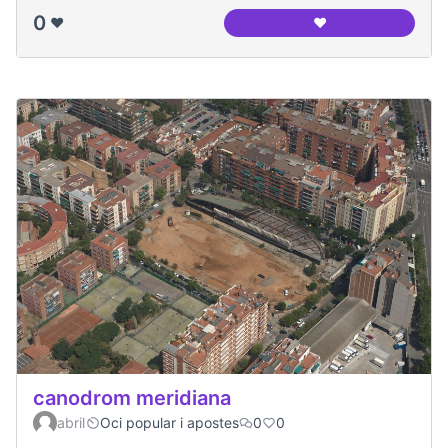
0
❤️
❤️
Panoramica del ca
canodrom meridiana
abril
Oci popular i apostes
0
0