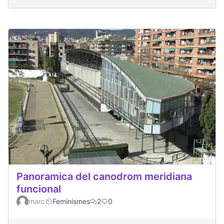
Panoramica del canodrom meridiana
funcional
marc
Feminismes
2
0