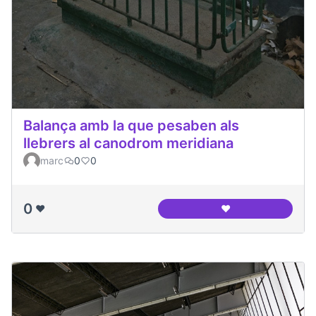
Balança amb la que pesaben als
llebrers al canodrom meridiana
marc
0
0
0
❤️
❤️
Balança amb la que