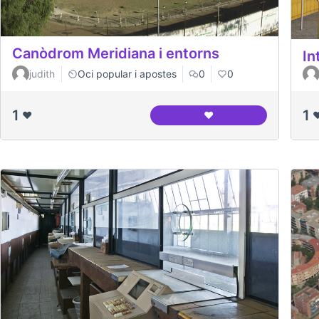
Canòdrom Meridiana i entorns
In
judith
Oci popular i apostes
0
0
1
1
❤️
❤️
❤
Canòdrom Meridiana i