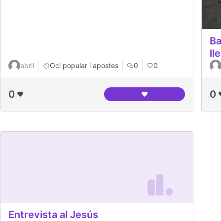
Ba
ll
abril
Oci popular i apostes
0
0
0
0
❤️
❤️
Canodróm Meridiana
Entrevista al Jesús