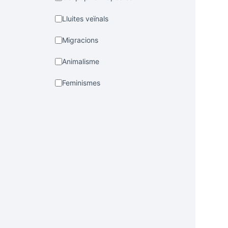
Lluites veïnals
Migracions
Animalisme
Feminismes