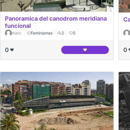
Panoramica del canodrom meridiana
Ca
funcional
marc
Feminismes
2
0
0
0
❤️
❤️
Panoramica del canodr