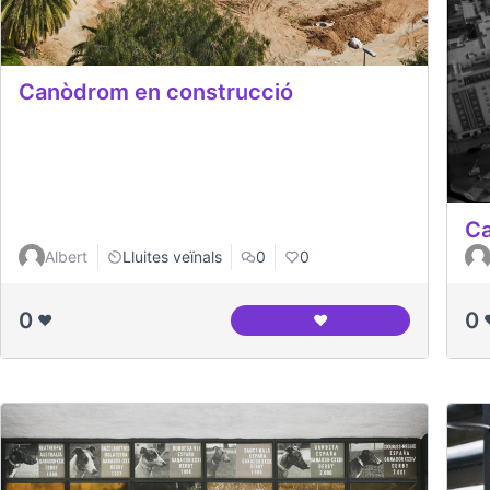
Canòdrom en construcció
Ca
Albert
Lluites veïnals
0
0
0
0
❤️
❤️
Canòdrom en construc