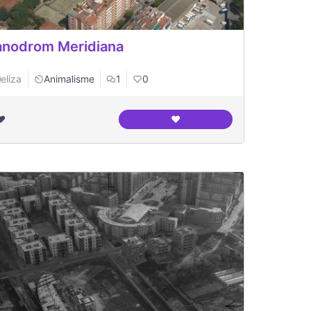
nodrom Meridiana
eliza
Animalisme
1
0
❤️
❤️
om meridiana funcional
Canodrom Meridiana