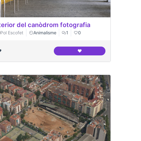
terior del canòdrom fotografia
Pol Escofet
Animalisme
1
0
️
❤️
 entorns
Interior del canòdrom fotogr