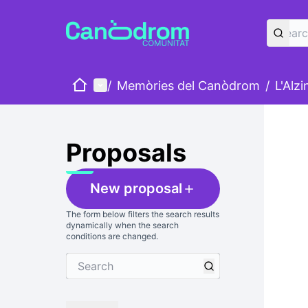
Home
Main menu
/
Memòries del Canòdrom
/
L'Alz
Skip
The foll
+
−
Proposals
New proposal
The form below filters the search results
dynamically when the search
conditions are changed.