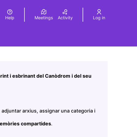
Help
Meetings
Activity
Log in
a
Elegir el idioma
Choose language
Leaflet
|
©
HERE maps
age as map points. The element can be used with a screen r
int i esbrinant del Canòdrom i del seu
 adjuntar arxius, assignar una categoria i
memòries compartides
.