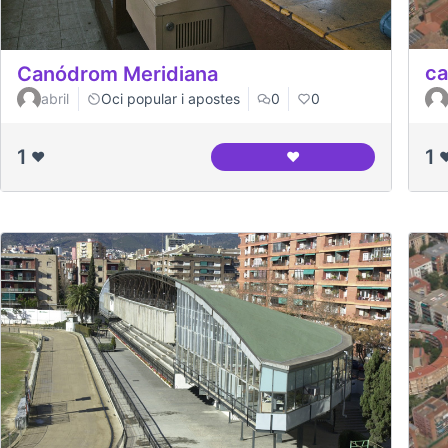
ca
Canódrom Meridiana
abril
Oci popular i apostes
0
0
1
1
❤️
❤️
❤
Canódrom Meridiana