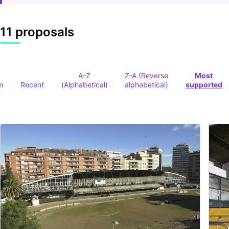
11 proposals
A-Z
Z-A (Reverse
Most
m
Recent
(Alphabetical)
alphabetical)
supported