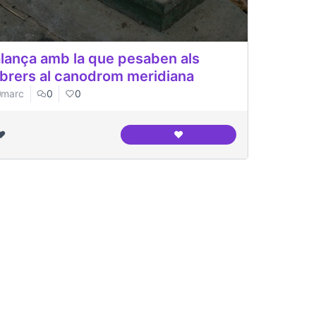
lança amb la que pesaben als
ebrers al canodrom meridiana
marc
0
0
❤️
❤️
Balança amb la que pesaben 