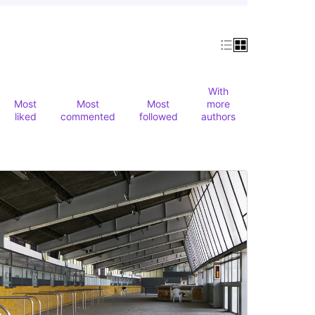
With
Most
Most
Most
more
liked
commented
followed
authors