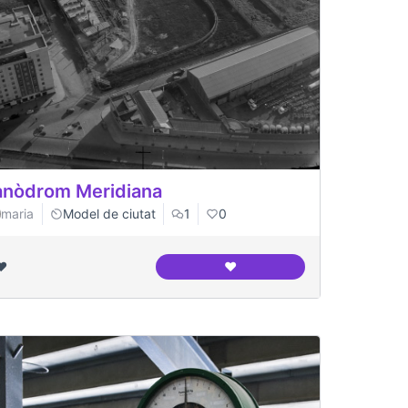
nòdrom Meridiana
maria
Model de ciutat
1
0
❤️
❤️
ció
Canòdrom Meridiana