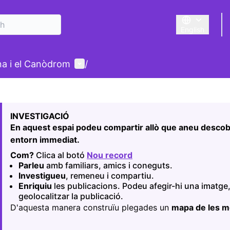
English
Triar la llengu
User menu
ina i el Canòdrom
/
 map
owing element is a map which presents the items on this p
INVESTIGACIÓ
En aquest espai podeu compartir allò que aneu descobr
entorn immediat.
Com?
Clica al botó
Nou record
(Opens in new tab)
Parleu
amb familiars, amics i coneguts.
Investigueu
, remeneu i compartiu.
Enriquiu
les publicacions. Podeu afegir-hi una imatge,
geolocalitzar la publicació.
D'aquesta manera construïu plegades un
mapa de les 