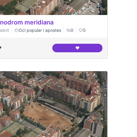
nodrom meridiana
abril
Oci popular i apostes
0
0
️
❤️
canodrom meridiana