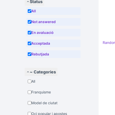
Status
All
Not answered
En avaluació
Rando
Acceptada
Rebutjada
~ Categories
All
Franquisme
Model de ciutat
Oci popular i apostes