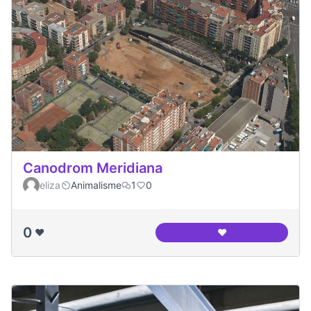
Canodrom Meridiana
eliza
Animalisme
1
0
0
❤️
❤️
Canodrom Meridia