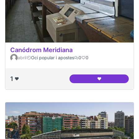
Canódrom Meridiana
abril
Oci popular i apostes
0
0
1
❤️
❤️
Canódrom Meridia