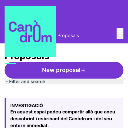
Mai
Log in
Main
L'Alzina i el Canòdrom
/
Proposals
Proposals
New proposal
Filter and search
Skip map
Leaflet
|
©
HERE maps
The following element is a map which presents the items
+
INVESTIGACIÓ
−
En aquest espai podeu compartir allò que aneu
descobrint i esbrinant del Canòdrom i del seu
entorn immediat.