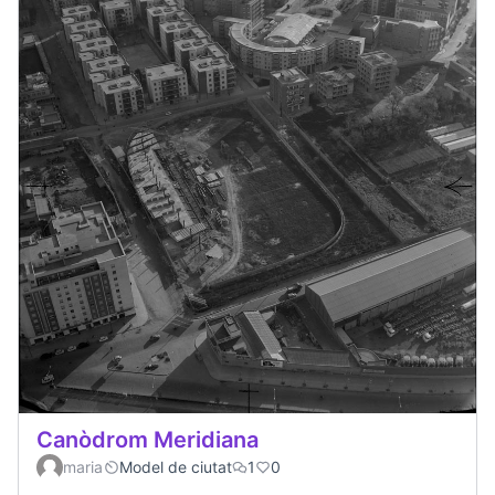
Canòdrom Meridiana
maria
Model de ciutat
1
0