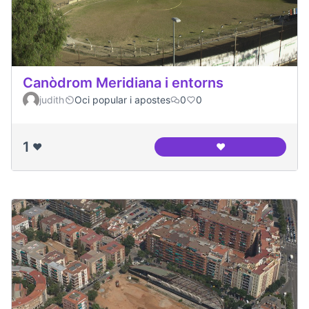
Canòdrom Meridiana i entorns
judith
Oci popular i apostes
0
0
1
❤️
❤️
Canòdrom Meridian