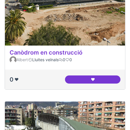
Canòdrom en construcció
Albert
Lluites veïnals
0
0
0
❤️
❤️
Canòdrom en cons