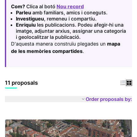
Com?
Clica al botó
Nou record
(Opens in new tab)
Parleu
amb familiars, amics i coneguts.
Investigueu
, remeneu i compartiu.
Enriquiu
les publicacions. Podeu afegir-hi una
imatge, adjuntar arxius, assignar una categoria
i geolocalitzar la publicació.
D'aquesta manera construïu plegades un
mapa
de les memòries compartides
.
11 proposals
Order proposals by: