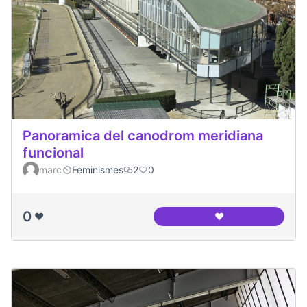
Panoramica del canodrom meridiana
funcional
marc
Feminismes
2
0
0
❤️
❤️
Panoramica del ca