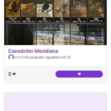
Canodróm Meridiana
abril
Oci popular i apostes
0
0
0
❤️
❤️
Canodróm Meridia