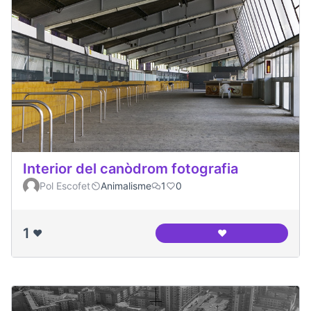
Interior del canòdrom fotografia
Pol Escofet
Animalisme
1
0
1
❤️
❤️
Interior del canòd