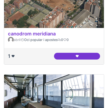
canodrom meridiana
abril
Oci popular i apostes
0
0
1
❤️
❤️
canodrom meridia