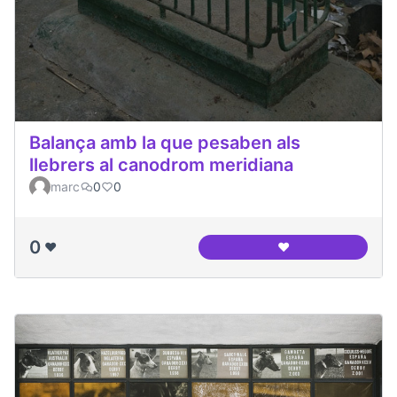
Balança amb la que pesaben als
llebrers al canodrom meridiana
marc
0
0
0
❤️
❤️
Balança amb la que