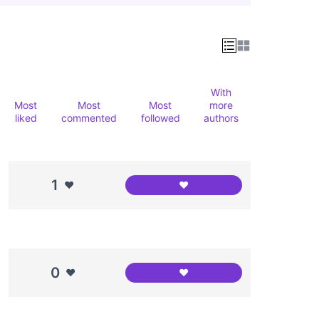
With
Most
Most
Most
more
liked
commented
followed
authors
1
❤️
❤️
Canódrom Meridiana
0
❤️
❤️
Canodróm Meridiana