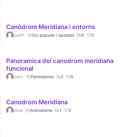
Canòdrom Meridiana i entorns
judith
Oci popular i apostes
0
0
Panoramica del canodrom meridiana
funcional
marc
Feminismes
2
0
Canodrom Meridiana
eliza
Animalisme
1
0