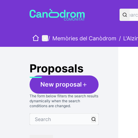
Home
Main menu
/
Memòries del Canòdrom
/
L'Alz
Skip
The foll
+
−
Proposals
New proposal
The form below filters the search results
dynamically when the search
conditions are changed.