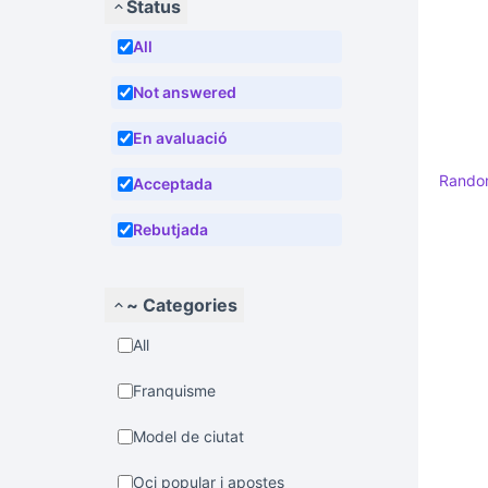
Status
All
Not answered
En avaluació
Rand
Acceptada
Rebutjada
~ Categories
All
Franquisme
Model de ciutat
Oci popular i apostes