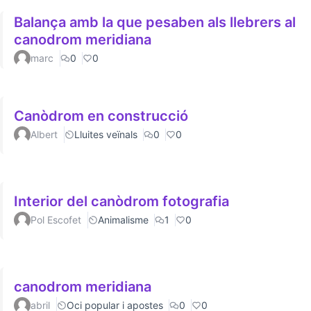
Balança amb la que pesaben als llebrers al
canodrom meridiana
marc
0
0
Canòdrom en construcció
Albert
Lluites veïnals
0
0
Interior del canòdrom fotografia
Pol Escofet
Animalisme
1
0
canodrom meridiana
abril
Oci popular i apostes
0
0