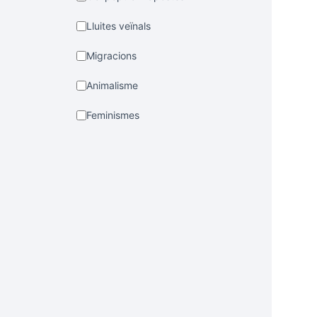
Lluites veïnals
Migracions
Animalisme
Feminismes