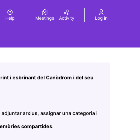
Help
Meetings
Activity
Log in
a
Elegir el idioma
Choose language
Leaflet
|
©
HERE maps
age as map points. The element can be used with a screen r
int i esbrinant del Canòdrom i del seu
 adjuntar arxius, assignar una categoria i
memòries compartides
.