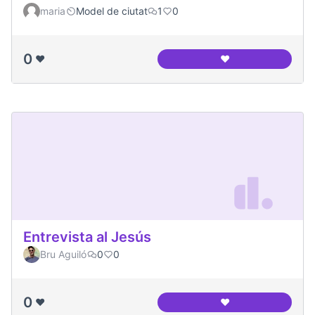
maria
Model de ciutat
1
0
0
❤️
❤️
Canòdrom Meridia
Entrevista al Jesús
Bru Aguiló
0
0
0
❤️
❤️
Entrevista al Jesús