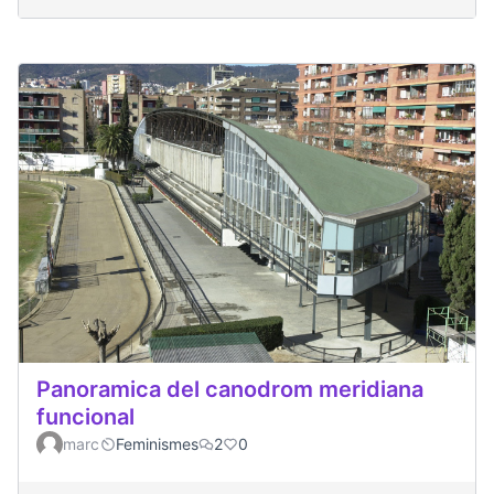
Panoramica del canodrom meridiana
funcional
marc
Feminismes
2
0