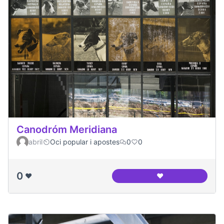
Canodróm Meridiana
abril
Oci popular i apostes
0
0
0
❤️
❤️
Canodróm Meridia