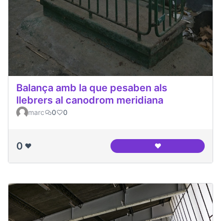
Balança amb la que pesaben als
llebrers al canodrom meridiana
marc
0
0
0
❤️
❤️
Balança amb la que