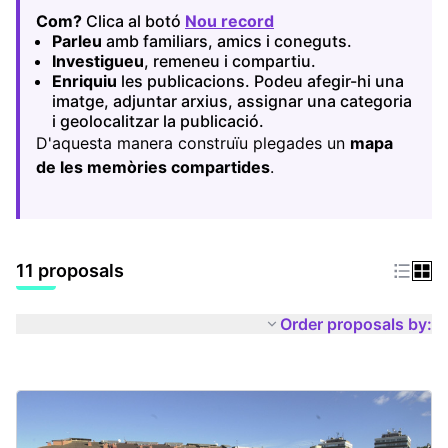
Com?
Clica al botó
Nou record
(Opens in new tab)
Parleu
amb familiars, amics i coneguts.
Investigueu
, remeneu i compartiu.
Enriquiu
les publicacions. Podeu afegir-hi una
imatge, adjuntar arxius, assignar una categoria
i geolocalitzar la publicació.
D'aquesta manera construïu plegades un
mapa
de les memòries compartides
.
11 proposals
Order proposals by: