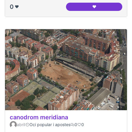
0
❤️
❤️
Panoramica del ca
canodrom meridiana
abril
Oci popular i apostes
0
0