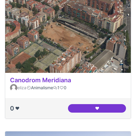
Canodrom Meridiana
eliza
Animalisme
1
0
0
❤️
❤️
Canodrom Meridia