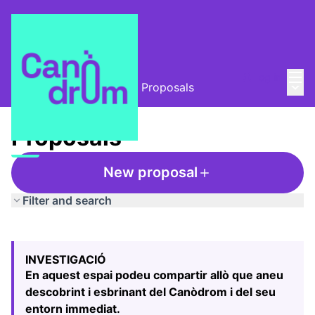
Mai
Log in
Main
L'Alzina i el Canòdrom
/
Proposals
Proposals
New proposal
Filter and search
Skip map
Leaflet
|
©
HERE maps
The following element is a map which presents the items
+
INVESTIGACIÓ
−
En aquest espai podeu compartir allò que aneu
descobrint i esbrinant del Canòdrom i del seu
entorn immediat.