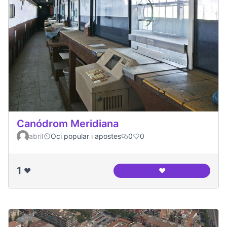
Canódrom Meridiana
abril
Oci popular i apostes
0
0
1
❤️
❤️
Canódrom Meridia