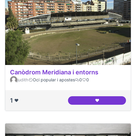
Canòdrom Meridiana i entorns
judith
Oci popular i apostes
0
0
1
❤️
❤️
Canòdrom Meridian