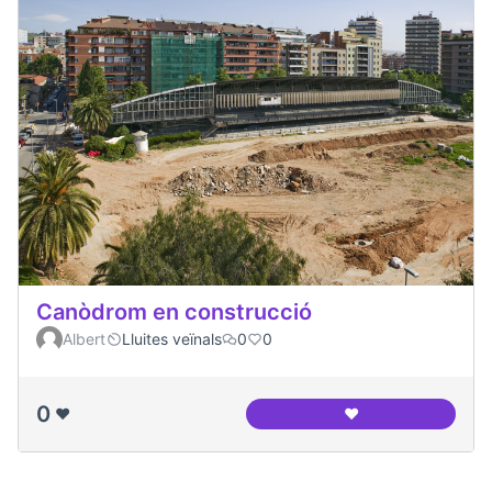
Canòdrom en construcció
Albert
Lluites veïnals
0
0
0
❤️
❤️
Canòdrom en cons