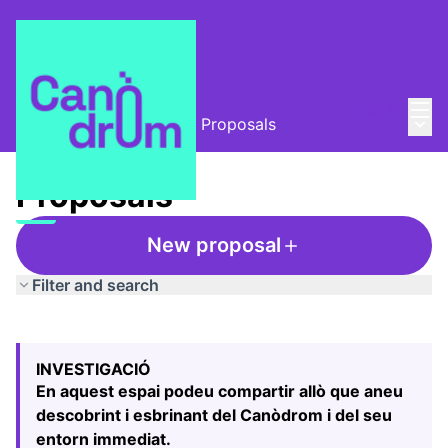
Mai
Log in
Main
L'Alzina i el Canòdrom
/
Proposals
Proposals
New proposal
Filter and search
Skip map
Leaflet
|
©
HERE maps
The following element is a map which presents the items
+
INVESTIGACIÓ
−
En aquest espai podeu compartir allò que aneu
descobrint i esbrinant del Canòdrom i del seu
entorn immediat.