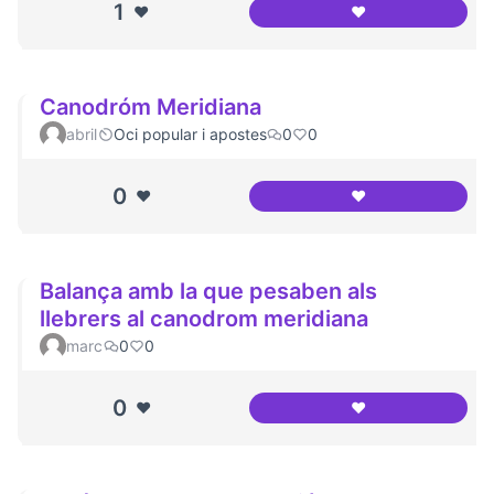
1
❤️
❤️
Canódrom Meridi
Canodróm Meridiana
abril
Oci popular i apostes
0
0
0
❤️
❤️
Canodróm Meridi
Balança amb la que pesaben als
llebrers al canodrom meridiana
marc
0
0
0
❤️
❤️
Balança amb la qu