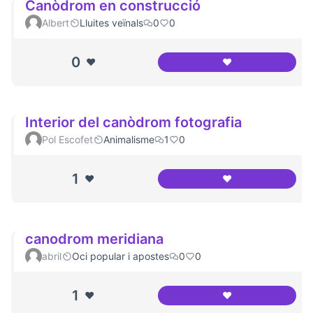
Canòdrom en construcció
Albert
Lluites veïnals
0
0
0
❤️
❤️
Canòdrom en con
Interior del canòdrom fotografia
Pol Escofet
Animalisme
1
0
1
❤️
❤️
Interior del canòd
canodrom meridiana
abril
Oci popular i apostes
0
0
1
❤️
❤️
canodrom meridi