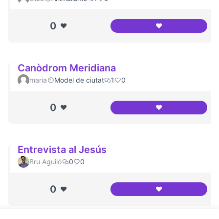
0
❤️
❤️
Canodrom Meridi
Canòdrom Meridiana
maria
Model de ciutat
1
0
0
❤️
❤️
Canòdrom Meridi
Entrevista al Jesús
Bru Aguiló
0
0
0
❤️
❤️
Entrevista al Jesú