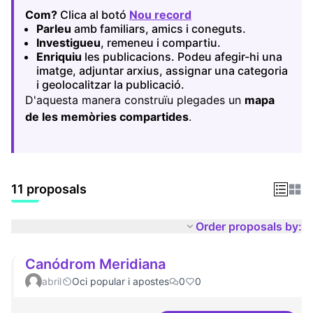
Com?
Clica al botó
Nou record
(Opens in new tab)
Parleu
amb familiars, amics i coneguts.
Investigueu
, remeneu i compartiu.
Enriquiu
les publicacions. Podeu afegir-hi una
imatge, adjuntar arxius, assignar una categoria
i geolocalitzar la publicació.
D'aquesta manera construïu plegades un
mapa
de les memòries compartides
.
11 proposals
Order proposals by:
Canódrom Meridiana
abril
Oci popular i apostes
0
0