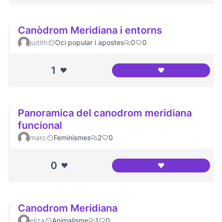
Canòdrom Meridiana i entorns
judith
Oci popular i apostes
0
0
1
❤️
❤️
Canòdrom Meridia
Panoramica del canodrom meridiana
funcional
marc
Feminismes
2
0
0
❤️
❤️
Panoramica del c
Canodrom Meridiana
eliza
Animalisme
1
0