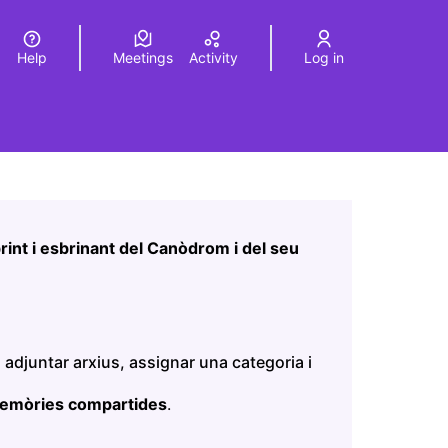
Help
Meetings
Activity
Log in
a
Elegir el idioma
Choose language
Leaflet
|
©
HERE maps
age as map points. The element can be used with a screen r
int i esbrinant del Canòdrom i del seu
 adjuntar arxius, assignar una categoria i
memòries compartides
.