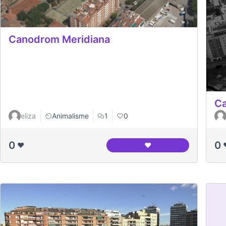
Canodrom Meridiana
Ca
eliza
Animalisme
1
0
0
0
❤️
❤️
Canodrom Meridiana