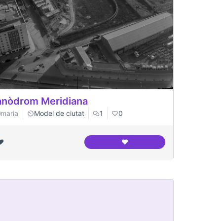
nòdrom Meridiana
maria
Model de ciutat
1
0
❤️
❤️
Canòdrom Meridiana