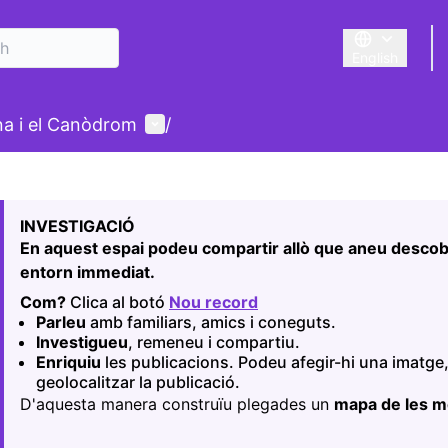
English
Triar la llengu
User menu
ina i el Canòdrom
/
 map
owing element is a map which presents the items on this p
INVESTIGACIÓ
En aquest espai podeu compartir allò que aneu descobr
entorn immediat.
Com?
Clica al botó
Nou record
(Opens in new tab)
Parleu
amb familiars, amics i coneguts.
Investigueu
, remeneu i compartiu.
Enriquiu
les publicacions. Podeu afegir-hi una imatge,
geolocalitzar la publicació.
D'aquesta manera construïu plegades un
mapa de les 