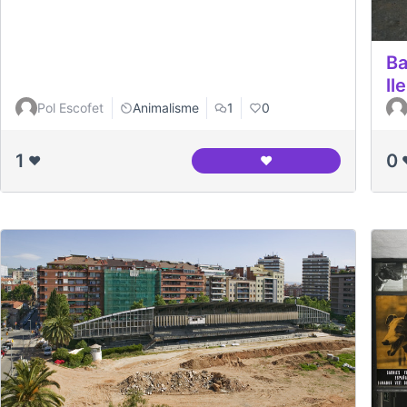
Ba
ll
Pol Escofet
Animalisme
1
0
1
0
❤️
❤️
Interior del canòdrom 