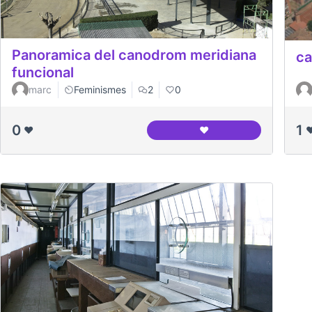
Panoramica del canodrom meridiana
ca
funcional
marc
Feminismes
2
0
0
1
❤️
❤️
❤
Panoramica del canodr