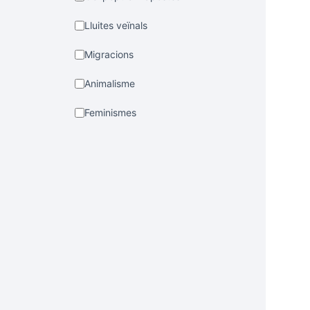
Lluites veïnals
Migracions
Animalisme
Feminismes