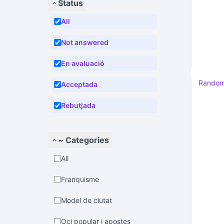
Status
All
Not answered
En avaluació
Rando
Acceptada
Rebutjada
~ Categories
All
Franquisme
Model de ciutat
Oci popular i apostes