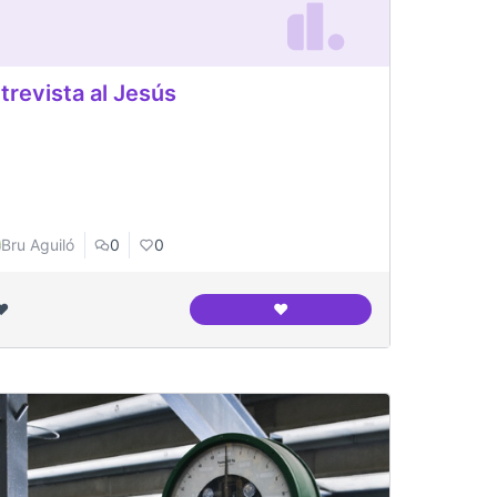
trevista al Jesús
Bru Aguiló
0
0
❤️
❤️
 entorns
Entrevista al Jesús