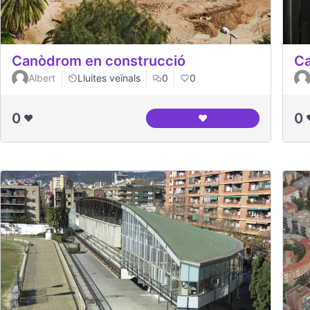
Canòdrom en construcció
Ca
Albert
Lluites veïnals
0
0
0
0
❤️
❤️
Canòdrom en construc