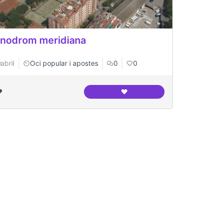
nodrom meridiana
abril
Oci popular i apostes
0
0
️
❤️
om meridiana funcional
canodrom meridiana