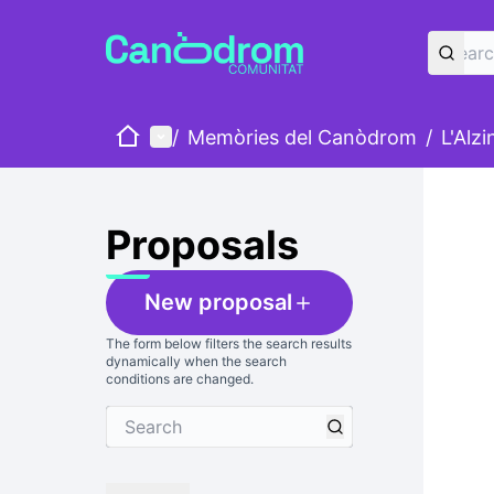
Home
Main menu
/
Memòries del Canòdrom
/
L'Alz
Skip
The foll
+
−
Proposals
New proposal
The form below filters the search results
dynamically when the search
conditions are changed.