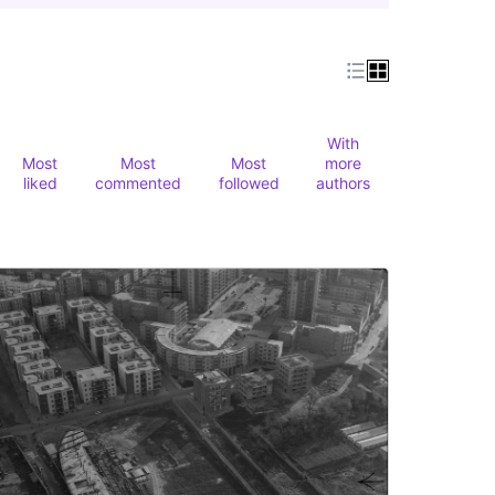
With
Most
Most
Most
more
liked
commented
followed
authors