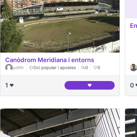
En
Canòdrom Meridiana i entorns
judith
Oci popular i apostes
0
0
1
0
❤️
❤️
Canòdrom Meridiana i