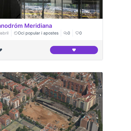
nodróm Meridiana
abril
Oci popular i apostes
0
0
❤️
❤️
ció
Canodróm Meridiana