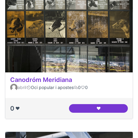
Canodróm Meridiana
abril
Oci popular i apostes
0
0
0
❤️
❤️
Canodróm Meridia