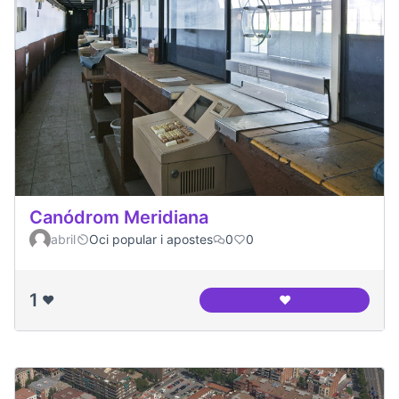
Canódrom Meridiana
abril
Oci popular i apostes
0
0
1
❤️
❤️
Canódrom Meridia