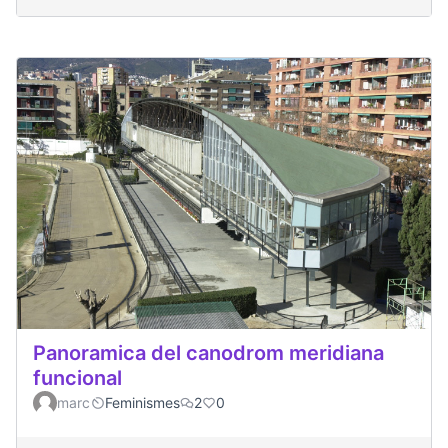
Panoramica del canodrom meridiana
funcional
marc
Feminismes
2
0