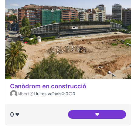
Canòdrom en construcció
Albert
Lluites veïnals
0
0
0
❤️
❤️
Canòdrom en cons