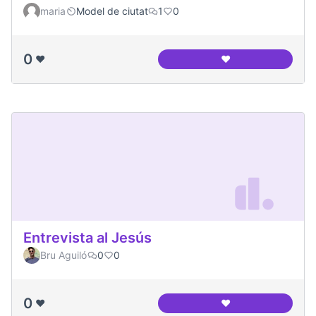
maria
Model de ciutat
1
0
0
❤️
❤️
Canòdrom Meridia
Entrevista al Jesús
Bru Aguiló
0
0
0
❤️
❤️
Entrevista al Jesús