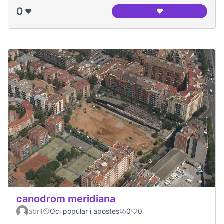
0
❤️
❤️
Panoramica del ca
canodrom meridiana
abril
Oci popular i apostes
0
0