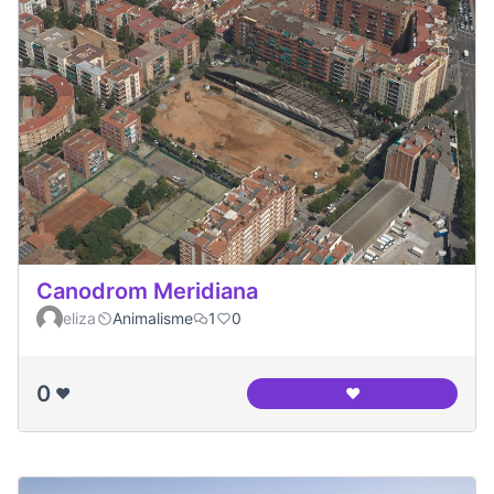
Canodrom Meridiana
eliza
Animalisme
1
0
0
❤️
❤️
Canodrom Meridia