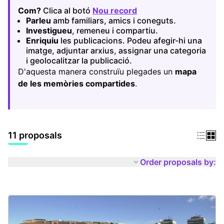
Com?
Clica al botó
Nou record
(Opens in new tab)
Parleu
amb familiars, amics i coneguts.
Investigueu
, remeneu i compartiu.
Enriquiu
les publicacions. Podeu afegir-hi una
imatge, adjuntar arxius, assignar una categoria
i geolocalitzar la publicació.
D'aquesta manera construïu plegades un
mapa
de les memòries compartides
.
11 proposals
Order proposals by: