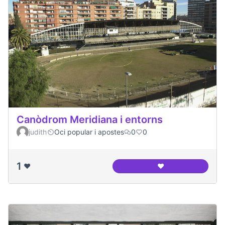
Canòdrom Meridiana i entorns
judith
Oci popular i apostes
0
0
1
❤️
❤️
Canòdrom Meridian