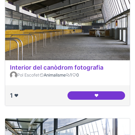
Interior del canòdrom fotografia
Pol Escofet
Animalisme
1
0
1
❤️
❤️
Interior del canòd