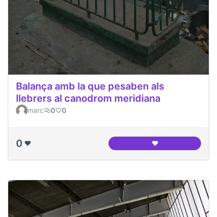
Balança amb la que pesaben als
llebrers al canodrom meridiana
marc
0
0
0
❤️
❤️
Balança amb la que