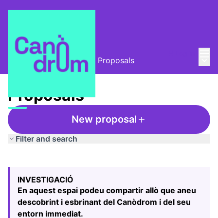
Mai
Log in
Main
L'Alzina i el Canòdrom
/
Proposals
Proposals
New proposal
Filter and search
Skip map
Leaflet
|
©
HERE maps
The following element is a map which presents the items
+
INVESTIGACIÓ
−
En aquest espai podeu compartir allò que aneu
descobrint i esbrinant del Canòdrom i del seu
entorn immediat.