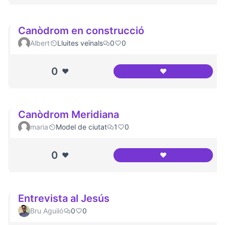
Canòdrom en construcció
Albert
Lluites veïnals
0
0
0
❤️
❤️
Canòdrom en con
Canòdrom Meridiana
maria
Model de ciutat
1
0
0
❤️
❤️
Canòdrom Meridi
Entrevista al Jesús
Bru Aguiló
0
0