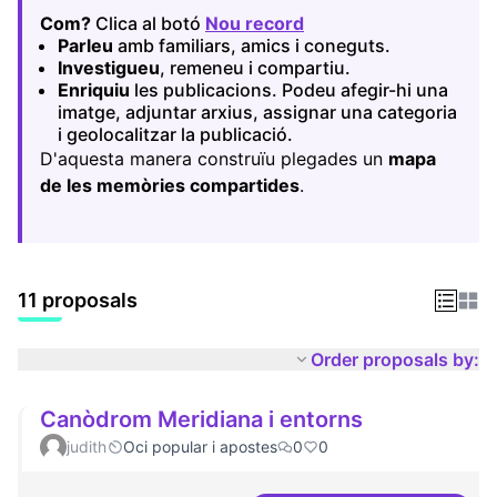
Com?
Clica al botó
Nou record
(Opens in new tab)
Parleu
amb familiars, amics i coneguts.
Investigueu
, remeneu i compartiu.
Enriquiu
les publicacions. Podeu afegir-hi una
imatge, adjuntar arxius, assignar una categoria
i geolocalitzar la publicació.
D'aquesta manera construïu plegades un
mapa
de les memòries compartides
.
11 proposals
Order proposals by:
Canòdrom Meridiana i entorns
judith
Oci popular i apostes
0
0