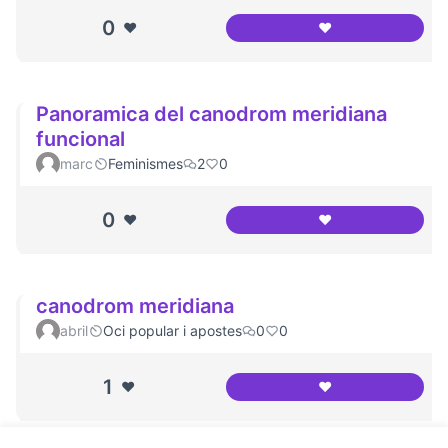
0
❤️
❤️
Entrevista al Jesú
Panoramica del canodrom meridiana
funcional
marc
Feminismes
2
0
0
❤️
❤️
Panoramica del c
canodrom meridiana
abril
Oci popular i apostes
0
0
1
❤️
❤️
canodrom meridi