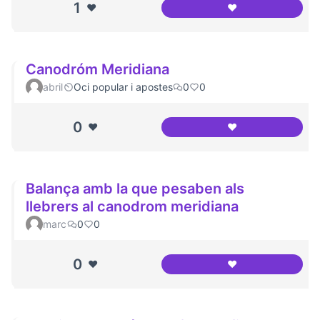
1
❤️
❤️
Canòdrom Meridia
Canodróm Meridiana
abril
Oci popular i apostes
0
0
0
❤️
❤️
Canodróm Meridi
Balança amb la que pesaben als
llebrers al canodrom meridiana
marc
0
0
0
❤️
❤️
Balança amb la qu