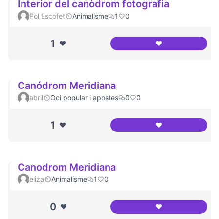
Interior del canòdrom fotografia
Pol Escofet
Animalisme
1
0
1
❤️
❤️
Interior del canòd
Canódrom Meridiana
abril
Oci popular i apostes
0
0
1
❤️
❤️
Canódrom Meridi
Canodrom Meridiana
eliza
Animalisme
1
0
0
❤️
❤️
Canodrom Meridi