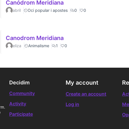
Canódrom Meridiana
abril
Oci popular i apostes
0
0
Canodrom Meridiana
eliza
Animalisme
1
0
My account
Re
Decidim
Community
Create an account
Act
Activity
Log in
Me
rm.
e
Participate
Op