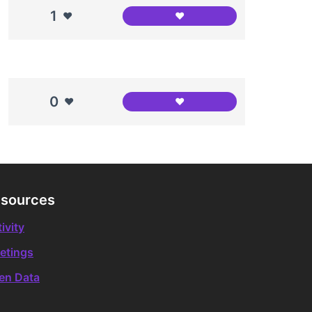
1
❤️
❤️
Canódrom Meridiana
0
❤️
❤️
Canodrom Meridiana
sources
ivity
etings
en Data