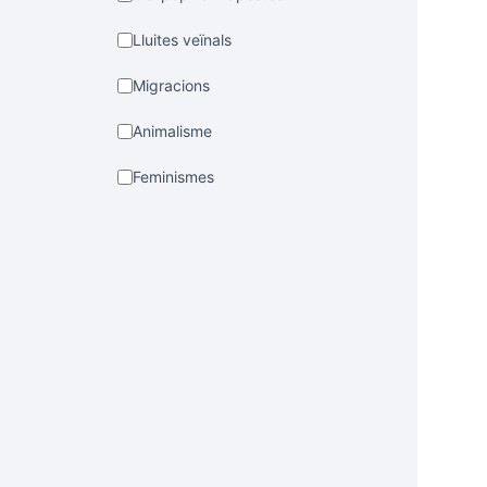
Lluites veïnals
Migracions
Animalisme
Feminismes