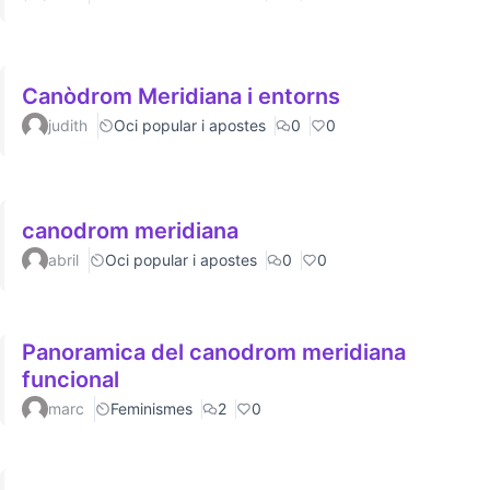
Canòdrom Meridiana i entorns
judith
Oci popular i apostes
0
0
canodrom meridiana
abril
Oci popular i apostes
0
0
Panoramica del canodrom meridiana
funcional
marc
Feminismes
2
0