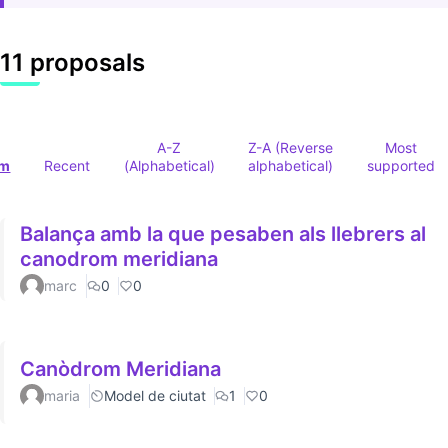
11 proposals
A-Z
Z-A (Reverse
Most
om
Recent
(Alphabetical)
alphabetical)
supported
Balança amb la que pesaben als llebrers al
canodrom meridiana
marc
0
0
Canòdrom Meridiana
maria
Model de ciutat
1
0