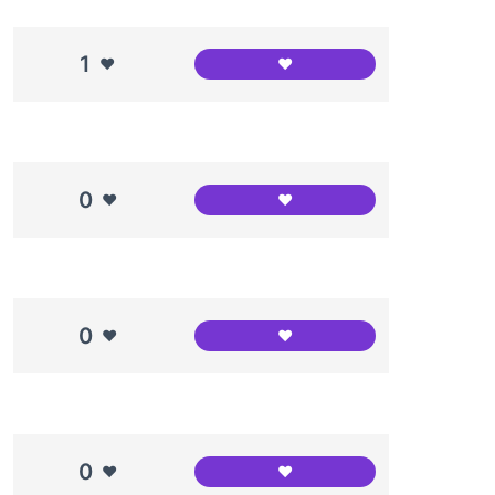
1
❤️
❤️
Interior del canòdrom fotog
0
❤️
❤️
Entrevista al Jesús
0
❤️
❤️
Canòdrom en construcció
0
❤️
❤️
Canodróm Meridiana