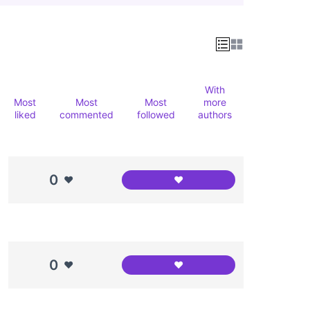
With
Most
Most
Most
more
liked
commented
followed
authors
0
❤️
❤️
Balança amb la que pesaben
0
❤️
❤️
Canòdrom Meridiana