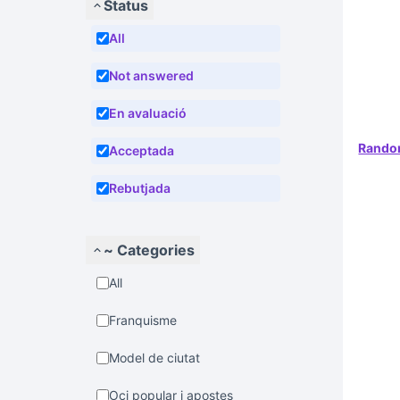
Status
All
Not answered
En avaluació
Rand
Acceptada
Rebutjada
~ Categories
All
Franquisme
Model de ciutat
Oci popular i apostes