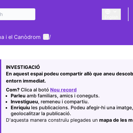
English
Triar la llengu
User menu
ina i el Canòdrom
/
 map
owing element is a map which presents the items on this p
INVESTIGACIÓ
En aquest espai podeu compartir allò que aneu descobr
entorn immediat.
Com?
Clica al botó
Nou record
(Opens in new tab)
Parleu
amb familiars, amics i coneguts.
Investigueu
, remeneu i compartiu.
Enriquiu
les publicacions. Podeu afegir-hi una imatge,
geolocalitzar la publicació.
D'aquesta manera construïu plegades un
mapa de les 