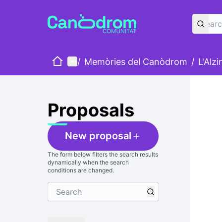
Home
Main menu
/
Memòries del Canòdrom
/
L'Alz
Skip
The foll
+
−
Proposals
New proposal
The form below filters the search results
dynamically when the search
conditions are changed.