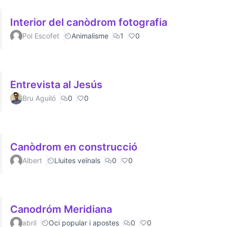
Interior del canòdrom fotografia
Pol Escofet
Animalisme
1
0
Entrevista al Jesús
Bru Aguiló
0
0
Canòdrom en construcció
Albert
Lluites veïnals
0
0
Canodróm Meridiana
abril
Oci popular i apostes
0
0