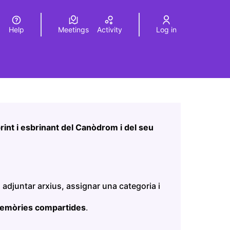
Help
Meetings
Activity
Log in
a
Elegir el idioma
Choose language
Leaflet
|
©
HERE maps
age as map points. The element can be used with a screen r
int i esbrinant del Canòdrom i del seu
 adjuntar arxius, assignar una categoria i
memòries compartides
.