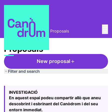
Mai
Log in
Main
L'Alzina i el Canòdrom
/
Proposals
Proposals
New proposal
Filter and search
Skip map
Leaflet
|
©
HERE maps
The following element is a map which presents the items
+
INVESTIGACIÓ
−
En aquest espai podeu compartir allò que aneu
descobrint i esbrinant del Canòdrom i del seu
entorn immediat.