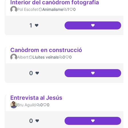
Interior del canòdrom fotografia
Pol Escofet
Animalisme
1
0
1
❤️
❤️
Interior del canòd
Canòdrom en construcció
Albert
Lluites veïnals
0
0
0
❤️
❤️
Canòdrom en con
Entrevista al Jesús
Bru Aguiló
0
0
0
❤️
❤️
Entrevista al Jesú