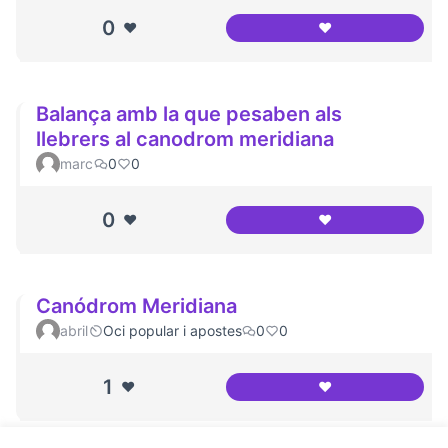
0
❤️
❤️
Canodróm Meridi
Balança amb la que pesaben als
llebrers al canodrom meridiana
marc
0
0
0
❤️
❤️
Balança amb la qu
Canódrom Meridiana
abril
Oci popular i apostes
0
0
1
❤️
❤️
Canódrom Meridi