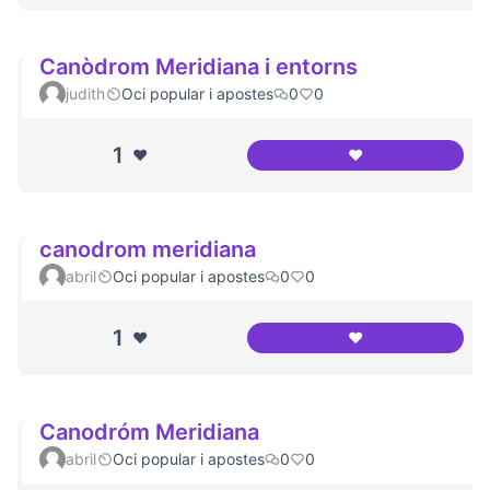
Canòdrom Meridiana i entorns
judith
Oci popular i apostes
0
0
1
❤️
❤️
Canòdrom Meridia
canodrom meridiana
abril
Oci popular i apostes
0
0
1
❤️
❤️
canodrom meridi
Canodróm Meridiana
abril
Oci popular i apostes
0
0