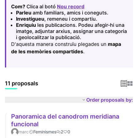
Com?
Clica al botó
Nou record
(Opens in new tab)
Parleu
amb familiars, amics i coneguts.
Investigueu
, remeneu i compartiu.
Enriquiu
les publicacions. Podeu afegir-hi una
imatge, adjuntar arxius, assignar una categoria
i geolocalitzar la publicació.
D'aquesta manera construïu plegades un
mapa
de les memòries compartides
.
11 proposals
Order proposals by:
Panoramica del canodrom meridiana
funcional
marc
Feminismes
2
0