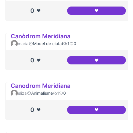
0
❤️
❤️
Panoramica del c
Canòdrom Meridiana
maria
Model de ciutat
1
0
0
❤️
❤️
Canòdrom Meridi
Canodrom Meridiana
eliza
Animalisme
1
0
0
❤️
❤️
Canodrom Meridi