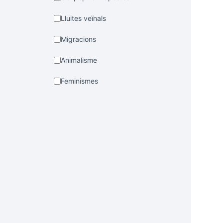
Lluites veïnals
Migracions
Animalisme
Feminismes