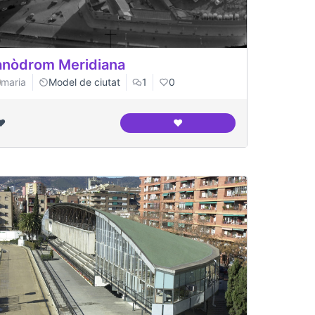
nòdrom Meridiana
maria
Model de ciutat
1
0
❤️
❤️
ció
Canòdrom Meridiana