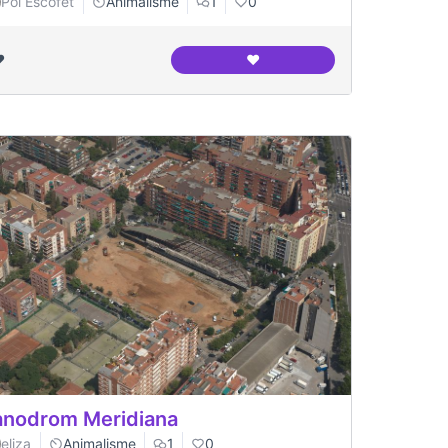
Pol Escofet
Animalisme
1
0
️
❤️
aben als llebrers al canodrom meridiana
Interior del canòdrom fotogr
nodrom Meridiana
eliza
Animalisme
1
0