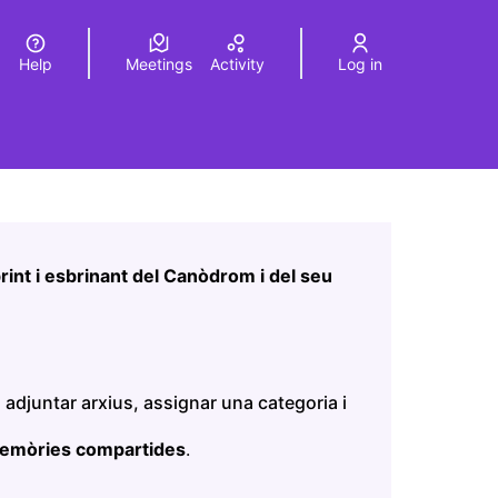
Help
Meetings
Activity
Log in
a
Elegir el idioma
Choose language
Leaflet
|
©
HERE maps
age as map points. The element can be used with a screen r
int i esbrinant del Canòdrom i del seu
 adjuntar arxius, assignar una categoria i
memòries compartides
.