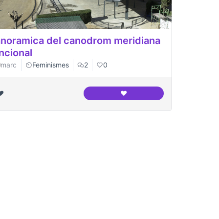
noramica del canodrom meridiana
ncional
marc
Feminismes
2
0
❤️
❤️
Panoramica del canodrom me