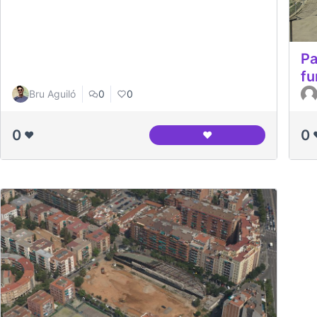
Pa
fu
Bru Aguiló
0
0
0
0
❤️
❤️
Entrevista al Jesús