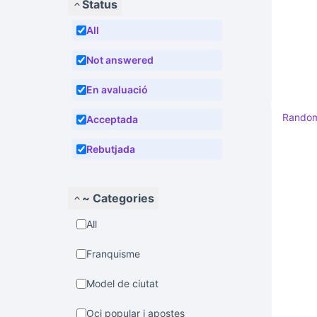
Status
All
Not answered
En avaluació
Rando
Acceptada
Rebutjada
~ Categories
All
Franquisme
Model de ciutat
Oci popular i apostes