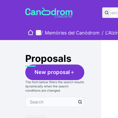
Home
Main menu
/
Memòries del Canòdrom
/
L'Alz
Skip
The foll
+
−
Proposals
New proposal
The form below filters the search results
dynamically when the search
conditions are changed.