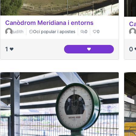
Canòdrom Meridiana i entorns
Ca
judith
Oci popular i apostes
0
0
1
0
❤️
❤️
Canòdrom Meridiana i