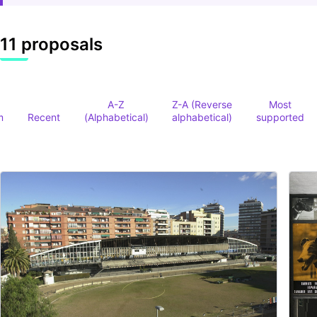
11 proposals
A-Z
Z-A (Reverse
Most
m
Recent
(Alphabetical)
alphabetical)
supported