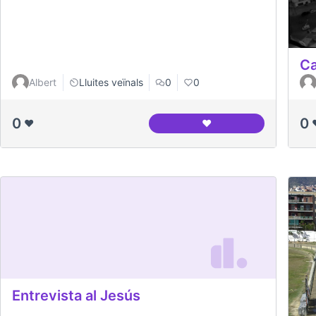
Ca
Albert
Lluites veïnals
0
0
0
0
❤️
❤️
Canòdrom en construc
Entrevista al Jesús