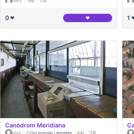
marc
0
0
0
1
❤️
❤️
❤
Balança amb la que pes
Ca
Canódrom Meridiana
abril
Oci popular i apostes
0
0