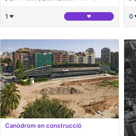
1
0
❤️
❤️
Canódrom Meridiana
Canòdrom en construcció