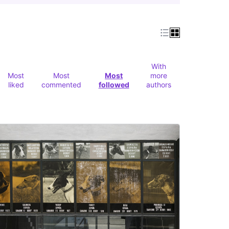
With
Most
Most
Most
more
liked
commented
followed
authors