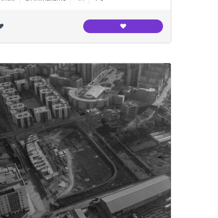
❤️
❤️
Canodrom Meridiana