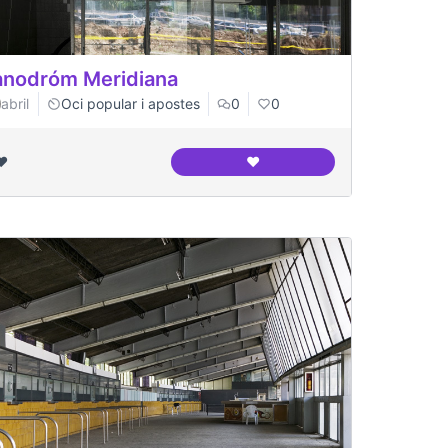
nodróm Meridiana
abril
Oci popular i apostes
0
0
❤️
❤️
 entorns
Canodróm Meridiana