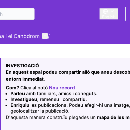
English
Triar la llengu
User menu
ina i el Canòdrom
/
 map
owing element is a map which presents the items on this p
INVESTIGACIÓ
En aquest espai podeu compartir allò que aneu descobr
entorn immediat.
Com?
Clica al botó
Nou record
(Opens in new tab)
Parleu
amb familiars, amics i coneguts.
Investigueu
, remeneu i compartiu.
Enriquiu
les publicacions. Podeu afegir-hi una imatge,
geolocalitzar la publicació.
D'aquesta manera construïu plegades un
mapa de les 