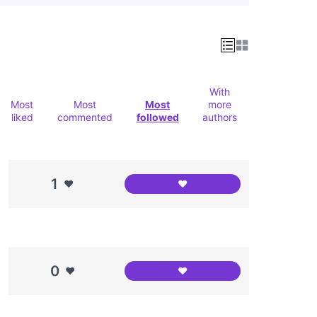
With
Most
Most
Most
more
liked
commented
followed
authors
1
❤️
❤️
Canòdrom Meridiana i ento
0
❤️
❤️
Canodróm Meridiana