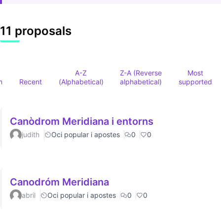
11 proposals
A-Z
Z-A (Reverse
Most
m
Recent
(Alphabetical)
alphabetical)
supported
Canòdrom Meridiana i entorns
judith
Oci popular i apostes
0
0
Canodróm Meridiana
abril
Oci popular i apostes
0
0