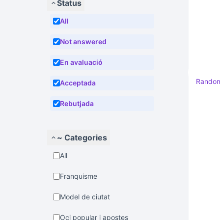
Status
All
Not answered
En avaluació
Rando
Acceptada
Rebutjada
~ Categories
All
Franquisme
Model de ciutat
Oci popular i apostes