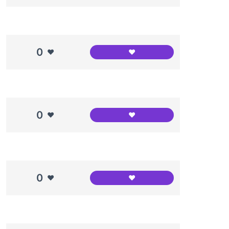
0
❤️
❤️
Canòdrom en construcció
0
❤️
❤️
Canòdrom Meridiana
0
❤️
❤️
Entrevista al Jesús