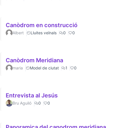
Canòdrom en construcció
Albert
Lluites veïnals
0
0
Canòdrom Meridiana
maria
Model de ciutat
1
0
Entrevista al Jesús
Bru Aguiló
0
0
Panoramica del canodrom meridiana