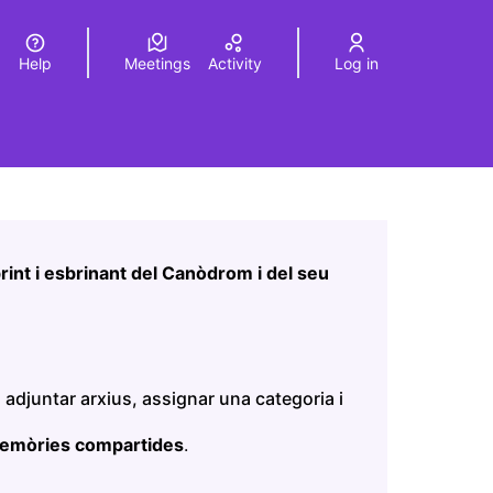
Help
Meetings
Activity
Log in
a
Elegir el idioma
Choose language
Leaflet
|
©
HERE maps
age as map points. The element can be used with a screen r
int i esbrinant del Canòdrom i del seu
 adjuntar arxius, assignar una categoria i
memòries compartides
.