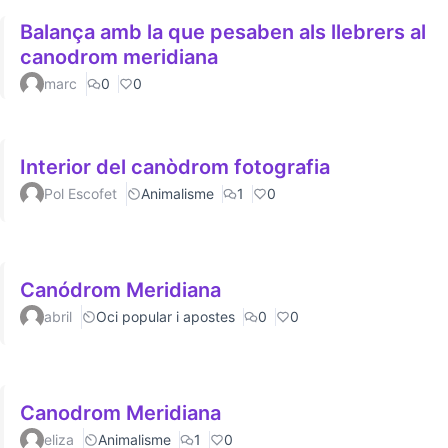
Balança amb la que pesaben als llebrers al
canodrom meridiana
marc
0
0
Interior del canòdrom fotografia
Pol Escofet
Animalisme
1
0
Canódrom Meridiana
abril
Oci popular i apostes
0
0
Canodrom Meridiana
eliza
Animalisme
1
0