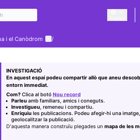
English
Triar la llengu
User menu
ina i el Canòdrom
/
 map
owing element is a map which presents the items on this p
INVESTIGACIÓ
En aquest espai podeu compartir allò que aneu descobr
entorn immediat.
Com?
Clica al botó
Nou record
(Opens in new tab)
Parleu
amb familiars, amics i coneguts.
Investigueu
, remeneu i compartiu.
Enriquiu
les publicacions. Podeu afegir-hi una imatge,
geolocalitzar la publicació.
D'aquesta manera construïu plegades un
mapa de les 