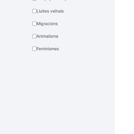
Lluites veïnals
Migracions
Animalisme
Feminismes