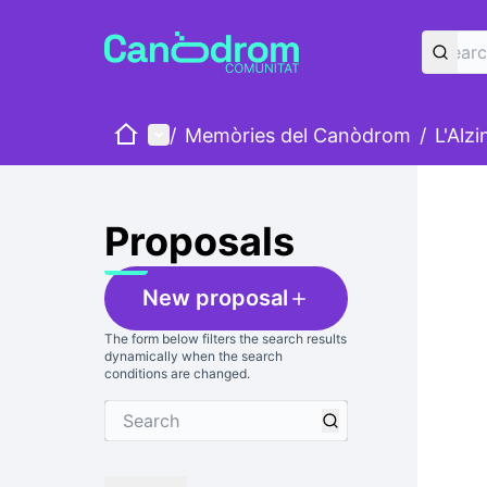
Home
Main menu
/
Memòries del Canòdrom
/
L'Alz
Skip
The foll
+
−
Proposals
New proposal
The form below filters the search results
dynamically when the search
conditions are changed.