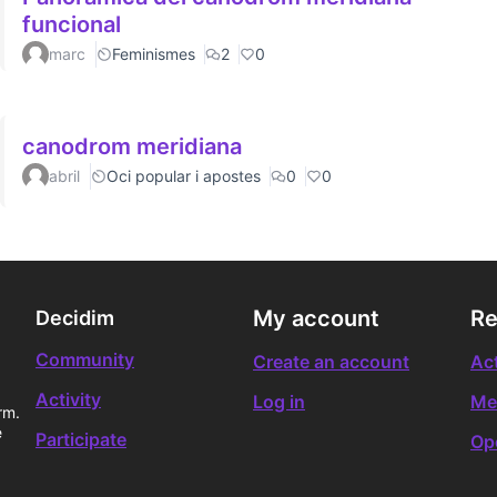
funcional
marc
Feminismes
2
0
canodrom meridiana
abril
Oci popular i apostes
0
0
My account
Re
Decidim
Community
Create an account
Act
Activity
Log in
Me
rm.
e
Participate
Op