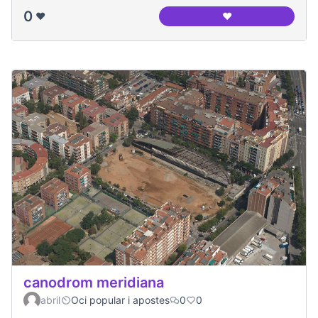
0
❤️
❤️
Panoramica del ca
canodrom meridiana
abril
Oci popular i apostes
0
0