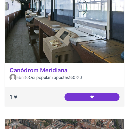
Canódrom Meridiana
abril
Oci popular i apostes
0
0
1
❤️
❤️
Canódrom Meridia