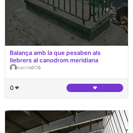
Balança amb la que pesaben als
llebrers al canodrom meridiana
marc
0
0
0
❤️
❤️
Balança amb la que