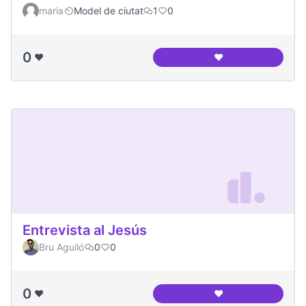
maria
Model de ciutat
1
0
0
❤️
❤️
Canòdrom Meridia
Entrevista al Jesús
Bru Aguiló
0
0
0
❤️
❤️
Entrevista al Jesús