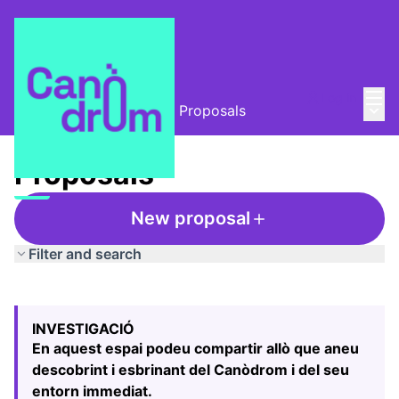
Mai
Log in
Main
L'Alzina i el Canòdrom
/
Proposals
Proposals
New proposal
Filter and search
Skip map
Leaflet
|
©
HERE maps
The following element is a map which presents the items
+
INVESTIGACIÓ
−
En aquest espai podeu compartir allò que aneu
descobrint i esbrinant del Canòdrom i del seu
entorn immediat.