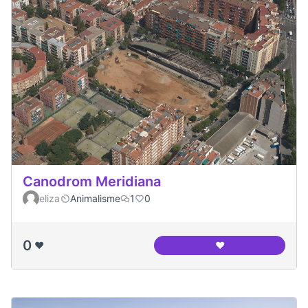
Canodrom Meridiana
eliza
Animalisme
1
0
0
❤️
❤️
Canodrom Meridia