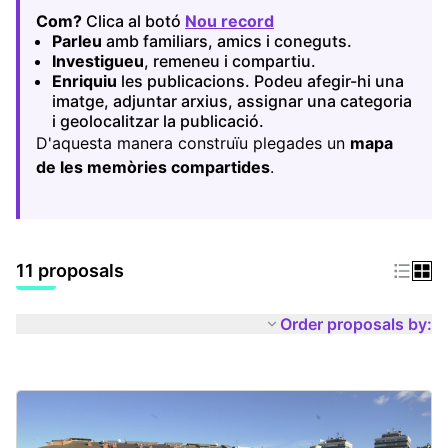
Com?
Clica al botó
Nou record
(Opens in new tab)
Parleu
amb familiars, amics i coneguts.
Investigueu
, remeneu i compartiu.
Enriquiu
les publicacions. Podeu afegir-hi una
imatge, adjuntar arxius, assignar una categoria
i geolocalitzar la publicació.
D'aquesta manera construïu plegades un
mapa
de les memòries compartides
.
11 proposals
Order proposals by: