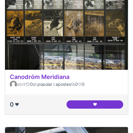
Canodróm Meridiana
abril
Oci popular i apostes
0
0
0
❤️
❤️
Canodróm Meridia