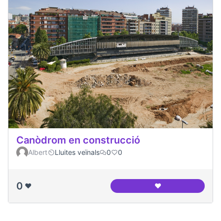
Canòdrom en construcció
Albert
Lluites veïnals
0
0
0
❤️
❤️
Canòdrom en cons