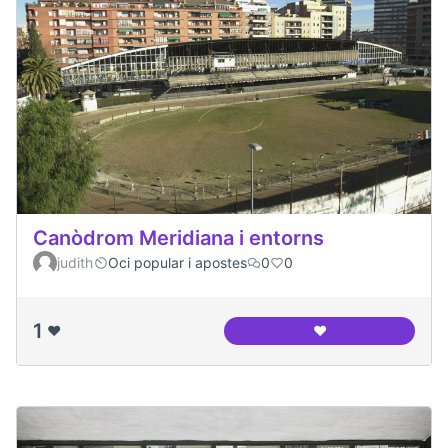
Canòdrom Meridiana i entorns
judith
Oci popular i apostes
0
0
1
❤️
❤️
Canòdrom Meridian