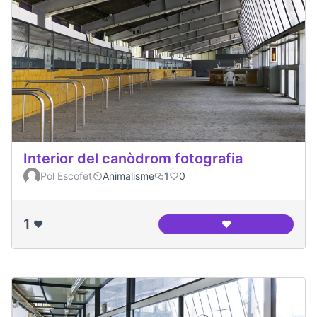
Interior del canòdrom fotografia
Pol Escofet
Animalisme
1
0
1
❤️
❤️
Interior del canòd