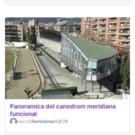
Panoramica del canodrom meridiana
funcional
marc
Feminismes
2
0