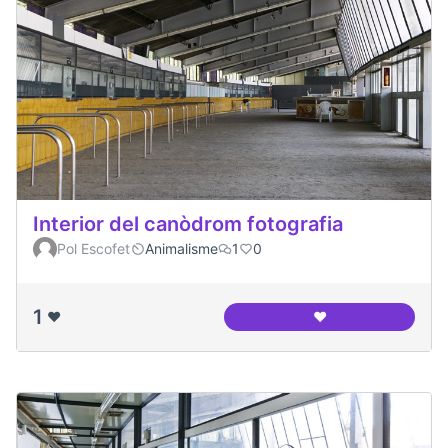
Interior del canòdrom fotografia
Pol Escofet
Animalisme
1
0
1
❤️
❤️
Interior del canòd