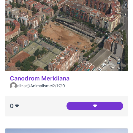
Canodrom Meridiana
eliza
Animalisme
1
0
0
❤️
❤️
Canodrom Meridia