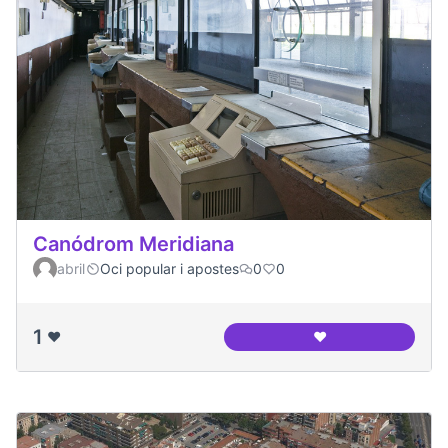
Canódrom Meridiana
abril
Oci popular i apostes
0
0
1
❤️
❤️
Canódrom Meridia