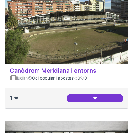
Canòdrom Meridiana i entorns
judith
Oci popular i apostes
0
0
1
❤️
❤️
Canòdrom Meridian