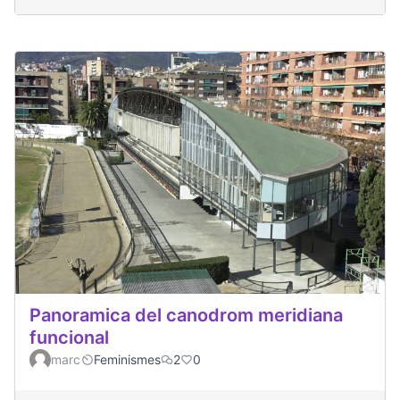
Panoramica del canodrom meridiana
funcional
marc
Feminismes
2
0