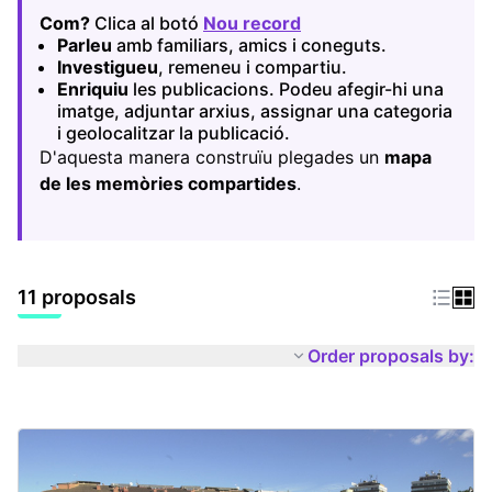
Com?
Clica al botó
Nou record
(Opens in new tab)
Parleu
amb familiars, amics i coneguts.
Investigueu
, remeneu i compartiu.
Enriquiu
les publicacions. Podeu afegir-hi una
imatge, adjuntar arxius, assignar una categoria
i geolocalitzar la publicació.
D'aquesta manera construïu plegades un
mapa
de les memòries compartides
.
11 proposals
Order proposals by: