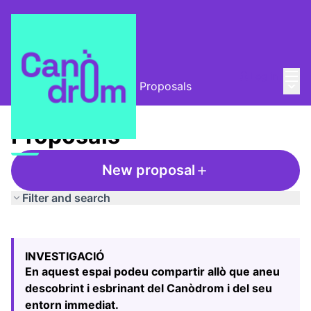
Mai
Log in
Main
L'Alzina i el Canòdrom
/
Proposals
Proposals
New proposal
Filter and search
Skip map
Leaflet
|
©
HERE maps
The following element is a map which presents the items
+
INVESTIGACIÓ
−
En aquest espai podeu compartir allò que aneu
descobrint i esbrinant del Canòdrom i del seu
entorn immediat.