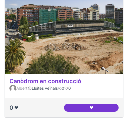
Canòdrom en construcció
Albert
Lluites veïnals
0
0
0
❤️
❤️
Canòdrom en cons