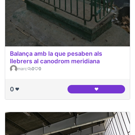
Balança amb la que pesaben als
llebrers al canodrom meridiana
marc
0
0
0
❤️
❤️
Balança amb la que