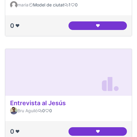
maria
Model de ciutat
1
0
0
❤️
❤️
Canòdrom Meridia
Entrevista al Jesús
Bru Aguiló
0
0
0
❤️
❤️
Entrevista al Jesús