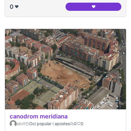
0
❤️
❤️
Panoramica del ca
canodrom meridiana
abril
Oci popular i apostes
0
0