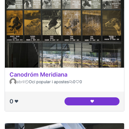
Canodróm Meridiana
abril
Oci popular i apostes
0
0
0
❤️
❤️
Canodróm Meridia