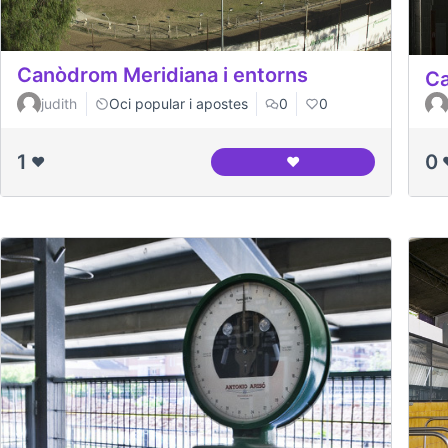
Canòdrom Meridiana i entorns
Ca
judith
Oci popular i apostes
0
0
1
0
❤️
❤️
Canòdrom Meridiana i