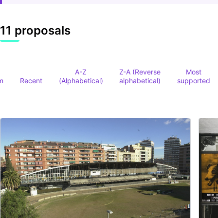
11 proposals
A-Z
Z-A (Reverse
Most
m
Recent
(Alphabetical)
alphabetical)
supported