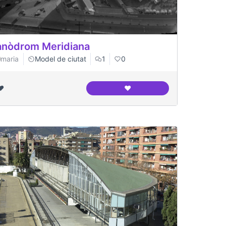
nòdrom Meridiana
maria
Model de ciutat
1
0
❤️
❤️
ció
Canòdrom Meridiana