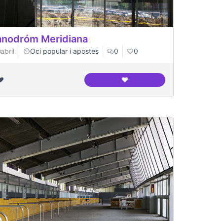
nodróm Meridiana
abril
Oci popular i apostes
0
0
❤️
❤️
 entorns
Canodróm Meridiana