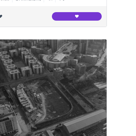
❤️
❤️
Canodrom Meridiana