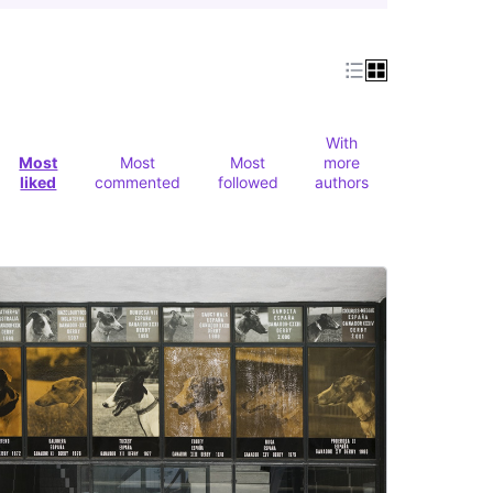
With
Most
Most
Most
more
liked
commented
followed
authors