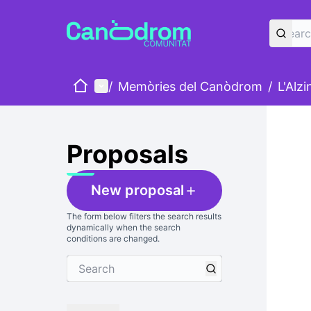
Home
Main menu
/
Memòries del Canòdrom
/
L'Alz
Skip
The foll
+
−
Proposals
New proposal
The form below filters the search results
dynamically when the search
conditions are changed.