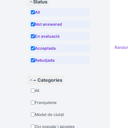
Status
All
Not answered
En avaluació
Rando
Acceptada
Rebutjada
~ Categories
All
Franquisme
Model de ciutat
Oci popular i apostes