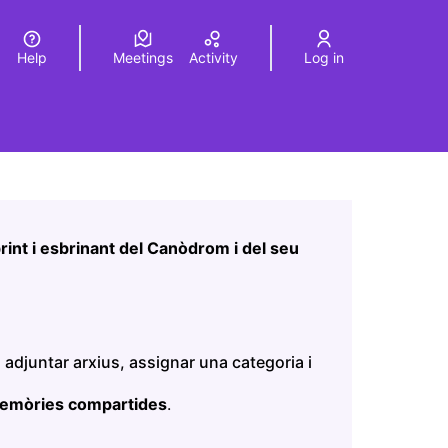
Help
Meetings
Activity
Log in
a
Elegir el idioma
Choose language
Leaflet
|
©
HERE maps
age as map points. The element can be used with a screen r
int i esbrinant del Canòdrom i del seu
 adjuntar arxius, assignar una categoria i
memòries compartides
.