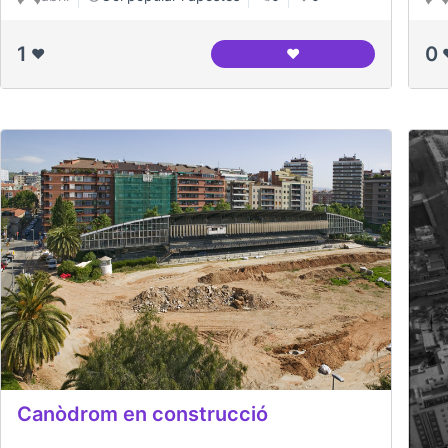
1
0
❤️
❤️
Canódrom Meridiana
Canòdrom en construcció