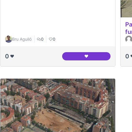
Pa
fu
Bru Aguiló
0
0
0
0
❤️
❤️
Entrevista al Jesús