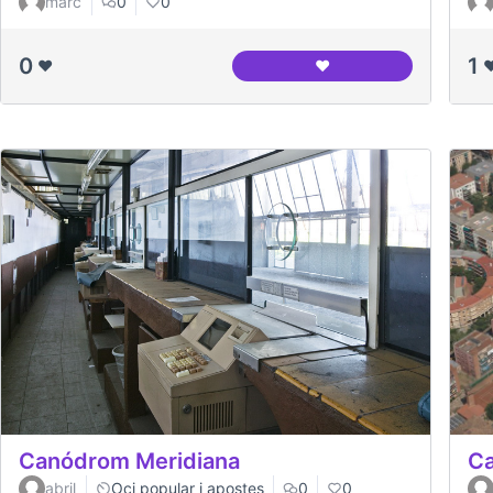
marc
0
0
0
1
❤️
❤️
❤
Balança amb la que pes
Ca
Canódrom Meridiana
abril
Oci popular i apostes
0
0