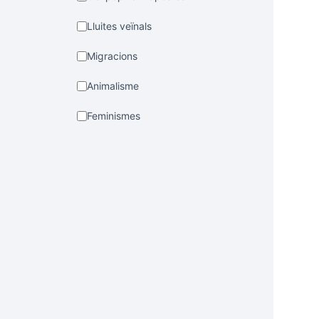
Lluites veïnals
Migracions
Animalisme
Feminismes