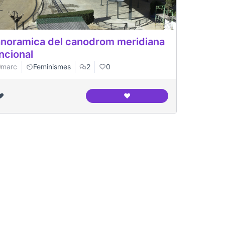
noramica del canodrom meridiana
ncional
marc
Feminismes
2
0
❤️
❤️
Panoramica del canodrom me