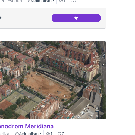
Pol Escofet
Animalisme
1
0
️
❤️
aben als llebrers al canodrom meridiana
Interior del canòdrom fotogr
nodrom Meridiana
eliza
Animalisme
1
0