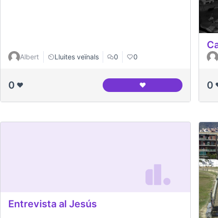
Ca
Albert
Lluites veïnals
0
0
0
0
❤️
❤️
Canòdrom en construc
Entrevista al Jesús