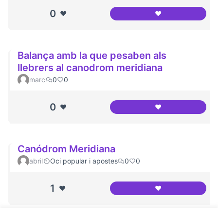
0
❤️
❤️
Canodróm Meridi
Balança amb la que pesaben als
llebrers al canodrom meridiana
marc
0
0
0
❤️
❤️
Balança amb la qu
Canódrom Meridiana
abril
Oci popular i apostes
0
0
1
❤️
❤️
Canódrom Meridi