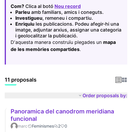
Com?
Clica al botó
Nou record
(Opens in new tab)
Parleu
amb familiars, amics i coneguts.
Investigueu
, remeneu i compartiu.
Enriquiu
les publicacions. Podeu afegir-hi una
imatge, adjuntar arxius, assignar una categoria
i geolocalitzar la publicació.
D'aquesta manera construïu plegades un
mapa
de les memòries compartides
.
11 proposals
Order proposals by:
Panoramica del canodrom meridiana
funcional
marc
Feminismes
2
0