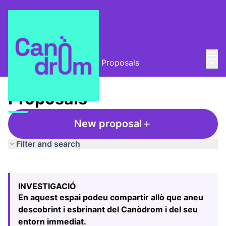
Mai
Log in
Main
L'Alzina i el Canòdrom
/
Proposals
Proposals
New proposal
Filter and search
Skip map
Leaflet
|
©
HERE maps
The following element is a map which presents the items
+
INVESTIGACIÓ
−
En aquest espai podeu compartir allò que aneu
descobrint i esbrinant del Canòdrom i del seu
entorn immediat.