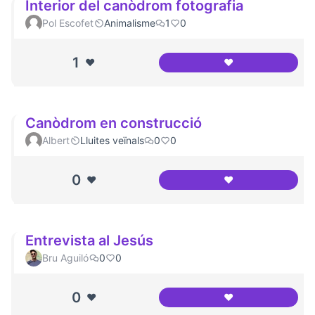
Interior del canòdrom fotografia
Pol Escofet
Animalisme
1
0
1
❤️
❤️
Interior del canòd
Canòdrom en construcció
Albert
Lluites veïnals
0
0
0
❤️
❤️
Canòdrom en con
Entrevista al Jesús
Bru Aguiló
0
0
0
❤️
❤️
Entrevista al Jesú