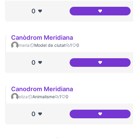
0
❤️
❤️
Panoramica del c
Canòdrom Meridiana
maria
Model de ciutat
1
0
0
❤️
❤️
Canòdrom Meridi
Canodrom Meridiana
eliza
Animalisme
1
0
0
❤️
❤️
Canodrom Meridi