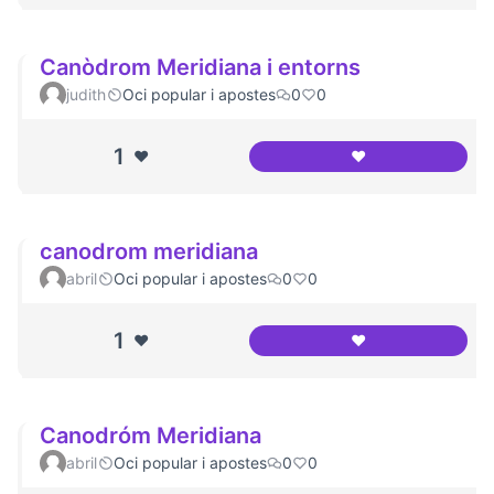
Canòdrom Meridiana i entorns
judith
Oci popular i apostes
0
0
1
❤️
❤️
Canòdrom Meridia
canodrom meridiana
abril
Oci popular i apostes
0
0
1
❤️
❤️
canodrom meridi
Canodróm Meridiana
abril
Oci popular i apostes
0
0