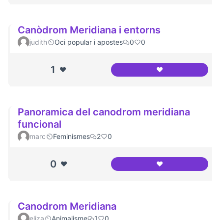
Canòdrom Meridiana i entorns
judith
Oci popular i apostes
0
0
1
❤️
❤️
Canòdrom Meridia
Panoramica del canodrom meridiana
funcional
marc
Feminismes
2
0
0
❤️
❤️
Panoramica del c
Canodrom Meridiana
eliza
Animalisme
1
0