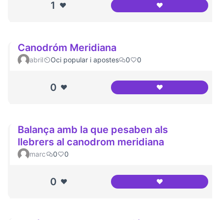
1
❤️
❤️
Canódrom Meridi
Canodróm Meridiana
abril
Oci popular i apostes
0
0
0
❤️
❤️
Canodróm Meridi
Balança amb la que pesaben als
llebrers al canodrom meridiana
marc
0
0
0
❤️
❤️
Balança amb la qu