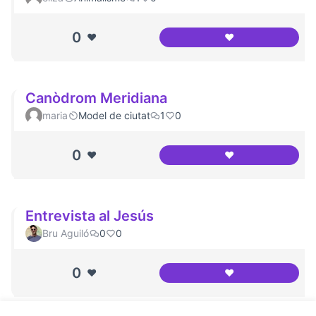
0
❤️
❤️
Canodrom Meridi
Canòdrom Meridiana
maria
Model de ciutat
1
0
0
❤️
❤️
Canòdrom Meridi
Entrevista al Jesús
Bru Aguiló
0
0
0
❤️
❤️
Entrevista al Jesú