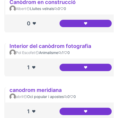
Canòdrom en construcció
Albert
Lluites veïnals
0
0
0
❤️
❤️
Canòdrom en con
Interior del canòdrom fotografia
Pol Escofet
Animalisme
1
0
1
❤️
❤️
Interior del canòd
canodrom meridiana
abril
Oci popular i apostes
0
0
1
❤️
❤️
canodrom meridi