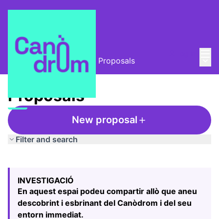
Mai
Log in
Main
L'Alzina i el Canòdrom
/
Proposals
Proposals
New proposal
Filter and search
Skip map
Leaflet
|
©
HERE maps
The following element is a map which presents the items
+
INVESTIGACIÓ
−
En aquest espai podeu compartir allò que aneu
descobrint i esbrinant del Canòdrom i del seu
entorn immediat.