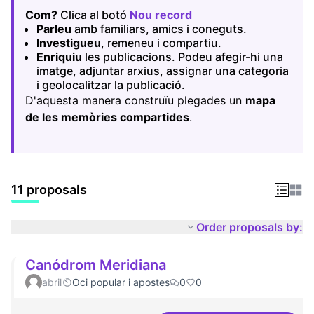
Com?
Clica al botó
Nou record
(Opens in new tab)
Parleu
amb familiars, amics i coneguts.
Investigueu
, remeneu i compartiu.
Enriquiu
les publicacions. Podeu afegir-hi una
imatge, adjuntar arxius, assignar una categoria
i geolocalitzar la publicació.
D'aquesta manera construïu plegades un
mapa
de les memòries compartides
.
11 proposals
Order proposals by:
Canódrom Meridiana
abril
Oci popular i apostes
0
0