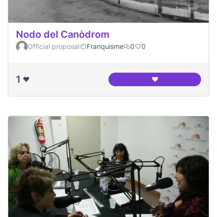
Nodo del Canòdrom
Official proposal
Franquisme
0
0
1
❤️
❤️
Nodo del Canòdro