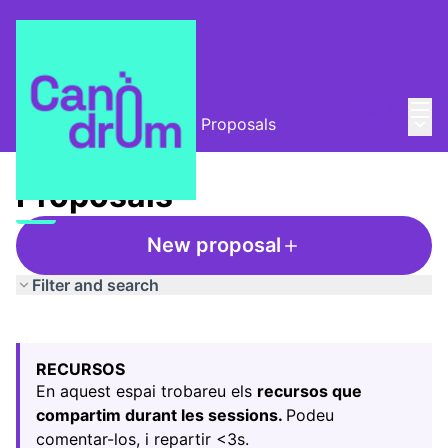
Mai
Log in
Main
L'Alzina i el Canòdrom
/
Proposals
Proposals
New proposal
Filter and search
Skip map
Leaflet
|
©
HERE maps
The following element is a map which presents the items
+
RECURSOS
−
En aquest espai trobareu els
recursos que
compartim durant les sessions.
Podeu
comentar-los, i repartir <3s.