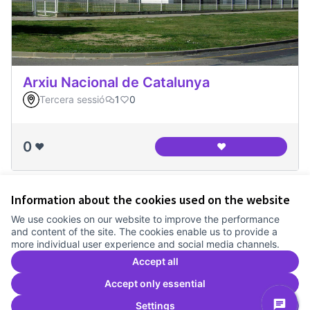
Arxiu Nacional de Catalunya
Tercera sessió
1
0
0
❤️
❤️
Arxiu Nacional de 
Information about the cookies used on the website
Terms of Service
We use cookies on our website to improve the performance
Cookie settings
and content of the site. The cookies enable us to provide a
Comunitat Canòdrom at Facebook
(External link)
Comunitat Canòdrom at Instagram
(External link)
Comunitat Canòdrom at YouTube
(External link)
English
more individual user experience and social media channels.
Triar la llengua
Elegir el idioma
Choose language
Accept all
Accept only essential
Settings
C
(E
(External link)