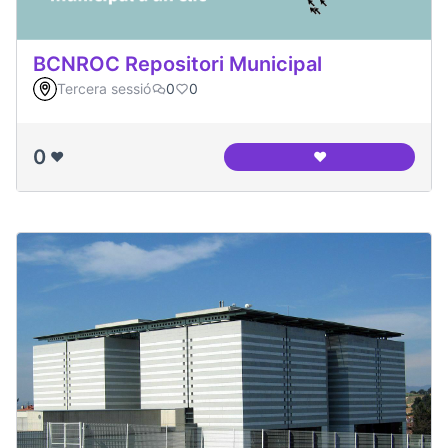
BCNROC Repositori Municipal
Tercera sessió
0
0
0
❤️
❤️
BCNROC Repositori