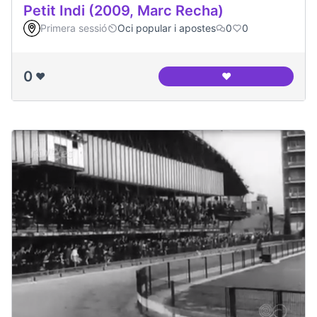
Petit Indi (2009, Marc Recha)
Primera sessió
Oci popular i apostes
0
0
0
❤️
❤️
Petit Indi (2009, M