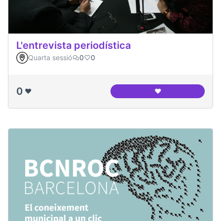
L'entrevista periodística
Quarta sessió
0
0
0
❤️
❤️
L'entrevista period