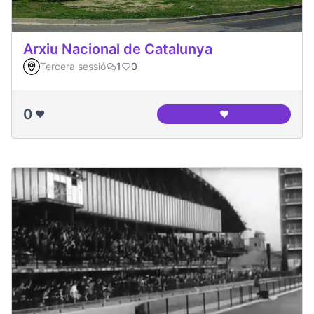
Arxiu Nacional de Catalunya
Tercera sessió
1
0
0
❤️
❤️
Arxiu Nacional de 