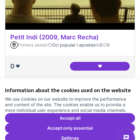
Petit Indi (2009, Marc Recha)
Primera sessió
Oci popular i apostes
0
0
0
❤️
❤️
Petit Indi (2009, M
Information about the cookies used on the website
Terms of Service
We use cookies on our website to improve the performance
Cookie settings
and content of the site. The cookies enable us to provide a
Comunitat Canòdrom at Facebook
(External link)
Comunitat Canòdrom at Instagram
(External link)
Comunitat Canòdrom at YouTube
(External link)
English
more individual user experience and social media channels.
Triar la llengua
Elegir el idioma
Choose language
Accept all
Accept only essential
Settings
C
(E
(External link)