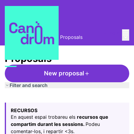
Mai
Log in
Main
L'Alzina i el Canòdrom
/
Proposals
Proposals
New proposal
Filter and search
Skip map
Leaflet
|
©
HERE maps
The following element is a map which presents the items
+
RECURSOS
−
En aquest espai trobareu els
recursos que
compartim durant les sessions.
Podeu
comentar-los, i repartir <3s.