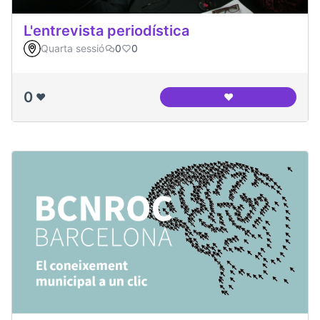
L'entrevista periodística
Quarta sessió
0
0
0
❤️
❤️
L'entrevista period