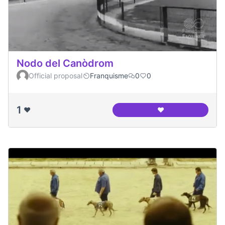
Nodo del Canòdrom
Official proposal
Franquisme
0
0
1
❤️
❤️
Nodo del Canòdro