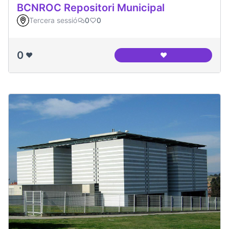
BCNROC Repositori Municipal
Tercera sessió
0
0
0
❤️
❤️
BCNROC Repositori