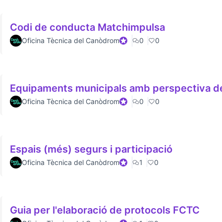
Codi de conducta Matchimpulsa
Oficina Tècnica del Canòdrom
Official participant
0
0
Equipaments municipals amb perspectiva d
Oficina Tècnica del Canòdrom
Official participant
0
0
Espais (més) segurs i participació
Oficina Tècnica del Canòdrom
Official participant
1
0
Guia per l'elaboració de protocols FCTC