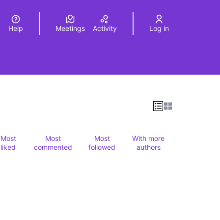
Help
Meetings
Activity
Log in
a
Elegir el idioma
Choose language
Most
Most
Most
With more
liked
commented
followed
authors