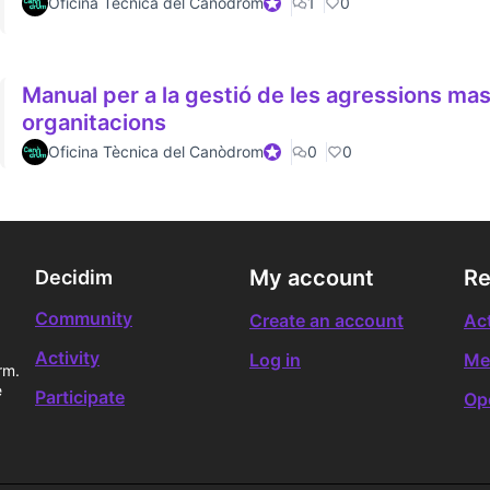
Oficina Tècnica del Canòdrom
Official participant
1
0
Manual per a la gestió de les agressions masc
organitacions
Oficina Tècnica del Canòdrom
Official participant
0
0
My account
Re
Decidim
Community
Create an account
Act
Activity
Log in
Me
rm.
e
Participate
Op