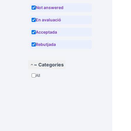
Not answered
En avaluació
Acceptada
Rebutjada
~ Categories
All