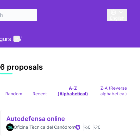
English
Triar la llengu
User menu
gurs
/
6 proposals
A-Z
Z-A (Reverse
Random
Recent
(Alphabetical)
alphabetical)
Autodefensa online
Oficina Tècnica del Canòdrom
Official participant
0
0