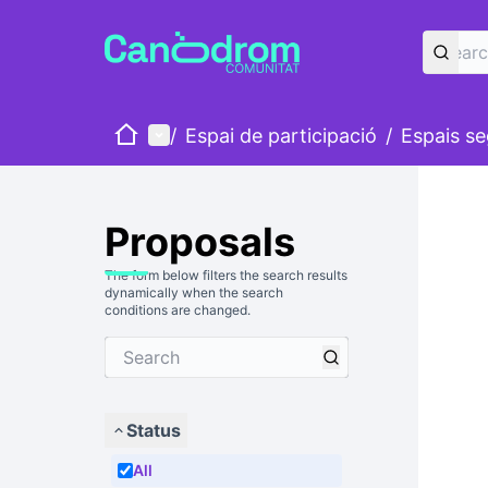
Home
Main menu
/
Espai de participació
/
Espais se
Proposals
The form below filters the search results
dynamically when the search
conditions are changed.
Status
All