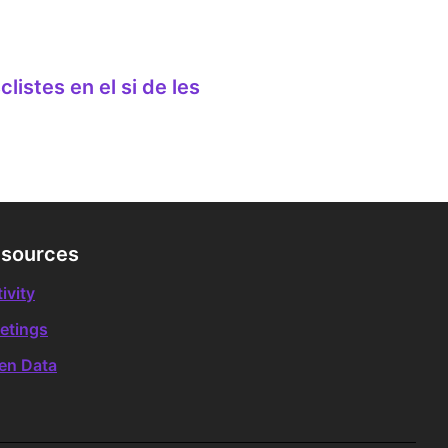
listes en el si de les
sources
ivity
etings
en Data