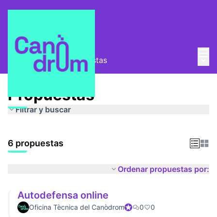
Menú
Entra
Menú 
Espais segurs
/
Propuestas
Propuestas
Filtrar y buscar
6 propuestas
Ordenar propuestas por:
Autodefensa online
Oficina Tècnica del Canòdrom
Participante oficial
0
0