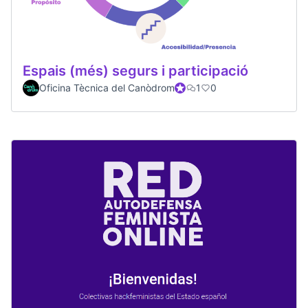
Espais (més) segurs i participació
Oficina Tècnica del Canòdrom
Participante oficial
1
0