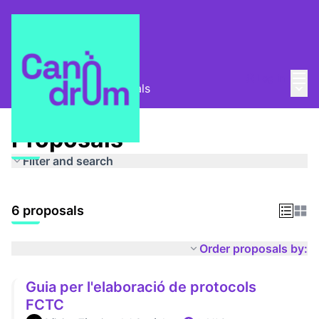
Mai
Log in
Main
Espais segurs
/
Proposals
Proposals
Filter and search
6 proposals
Order proposals by:
Guia per l'elaboració de protocols
FCTC