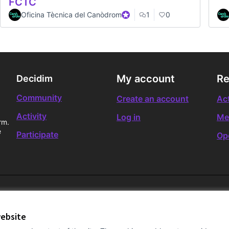
FCTC
Oficina Tècnica del Canòdrom
Official participant
1
0
My account
Re
Decidim
Community
Create an account
Act
Activity
Log in
Me
rm.
e
Participate
Op
website