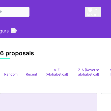
English
Triar la llengu
User menu
gurs
/
6 proposals
A-Z
Z-A (Reverse
Random
Recent
(Alphabetical)
alphabetical)