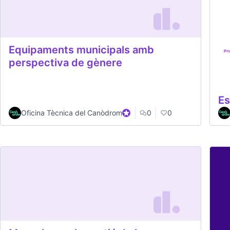
Equipaments municipals amb
perspectiva de gènere
Es
Oficina Tècnica del Canòdrom
Official participant
0
0