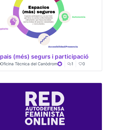
pais (més) segurs i participació
Oficina Tècnica del Canòdrom
Official participant
1
0