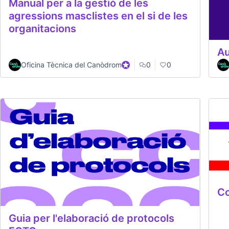
Manual per a la gestió de les
agressions masclistes en el si de les
organitacions
Au
Oficina Tècnica del Canòdrom
Official participant
0
0
Co
Guia per l'elaboració de protocols