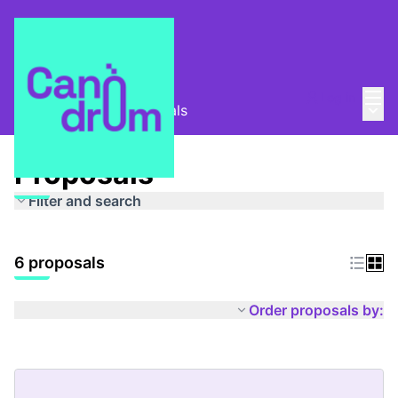
Mai
Log in
Main
Espais segurs
/
Proposals
Proposals
Filter and search
6 proposals
Order proposals by: