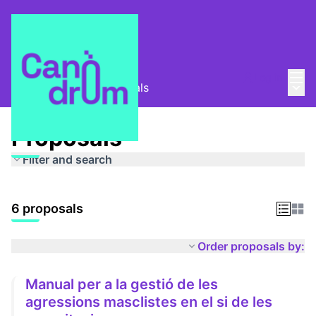
Mai
Log in
Main
Espais segurs
/
Proposals
Proposals
Filter and search
6 proposals
Order proposals by:
Manual per a la gestió de les
agressions masclistes en el si de les