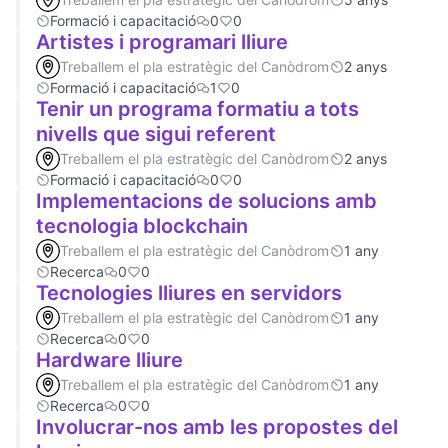
Formació i capacitació
0
0
Artistes i programari lliure
Treballem el pla estratègic del Canòdrom
2 anys
Formació i capacitació
1
0
Tenir un programa formatiu a tots
nivells que sigui referent
Treballem el pla estratègic del Canòdrom
2 anys
Formació i capacitació
0
0
Implementacions de solucions amb
tecnologia blockchain
Treballem el pla estratègic del Canòdrom
1 any
Recerca
0
0
Tecnologies lliures en servidors
Treballem el pla estratègic del Canòdrom
1 any
Recerca
0
0
Hardware lliure
Treballem el pla estratègic del Canòdrom
1 any
Recerca
0
0
Involucrar-nos amb les propostes del