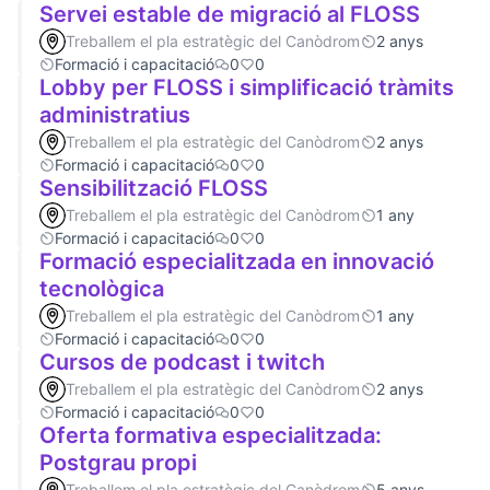
Servei estable de migració al FLOSS
Treballem el pla estratègic del Canòdrom
2 anys
Formació i capacitació
0
0
Lobby per FLOSS i simplificació tràmits
administratius
Treballem el pla estratègic del Canòdrom
2 anys
Formació i capacitació
0
0
Sensibilització FLOSS
Treballem el pla estratègic del Canòdrom
1 any
Formació i capacitació
0
0
Formació especialitzada en innovació
tecnològica
Treballem el pla estratègic del Canòdrom
1 any
Formació i capacitació
0
0
Cursos de podcast i twitch
Treballem el pla estratègic del Canòdrom
2 anys
Formació i capacitació
0
0
Oferta formativa especialitzada:
Postgrau propi
Treballem el pla estratègic del Canòdrom
5 anys