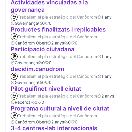
Actividades vinculadas a la
governança
Treballem el pla estratègic del Canòdrom
1 any
Governança
0
0
Productes finalitzats i replicables
Treballem el pla estratègic del Canòdrom
Canòdrom Obert
2 anys
0
0
Participació ciutadana
Treballem el pla estratègic del Canòdrom
1 any
Governança
0
0
decidim.canodrom
Treballem el pla estratègic del Canòdrom
1 any
Governança
0
0
Pilot guifinet nivell ciutat
Treballem el pla estratègic del Canòdrom
2 anys
Recerca
0
0
Programa cultural a nivell de ciutat
Treballem el pla estratègic del Canòdrom
Canòdrom Obert
2 anys
0
0
3-4 centres-lab internacionals