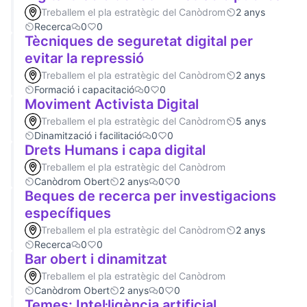
Treballem el pla estratègic del Canòdrom
2 anys
Recerca
0
0
Tècniques de seguretat digital per
evitar la repressió
Treballem el pla estratègic del Canòdrom
2 anys
Formació i capacitació
0
0
Moviment Activista Digital
Treballem el pla estratègic del Canòdrom
5 anys
Dinamització i facilitació
0
0
Drets Humans i capa digital
Treballem el pla estratègic del Canòdrom
Canòdrom Obert
2 anys
0
0
Beques de recerca per investigacions
específiques
Treballem el pla estratègic del Canòdrom
2 anys
Recerca
0
0
Bar obert i dinamitzat
Treballem el pla estratègic del Canòdrom
Canòdrom Obert
2 anys
0
0
Temes: Intel·ligència artificial