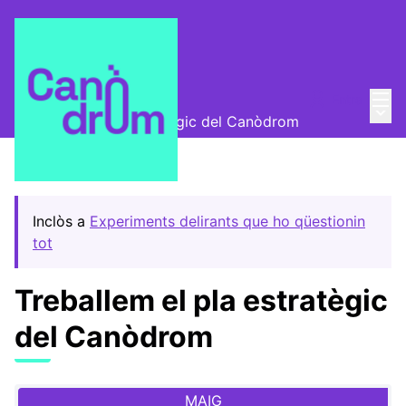
Menú
Entra
Trobades
/
Menú 
Treballem el pla estratègic del Canòdrom
Inclòs a
Experiments delirants que ho qüestionin
tot
Treballem el pla estratègic
del Canòdrom
MAIG