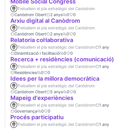
Mobile Social Congress
Treballem el pla estratègic del Canòdrom
Canòdrom Obert
2 anys
0
0
Arxiu digital al Canòdrom
Treballem el pla estratègic del Canòdrom
Canòdrom Obert
2 anys
0
0
Relatoria col·laborativa
Treballem el pla estratègic del Canòdrom
1 any
Dinamització i facilitació
0
0
Recerca + residències (comunicació)
Treballem el pla estratègic del Canòdrom
1 any
Residències
0
0
Idees per la millora democràtica
Treballem el pla estratègic del Canòdrom
Canòdrom Obert
5 anys
0
0
Mapeig d'experiències
Treballem el pla estratègic del Canòdrom
1 any
Governança
0
0
Procés participatiu
Treballem el pla estratègic del Canòdrom
1 any