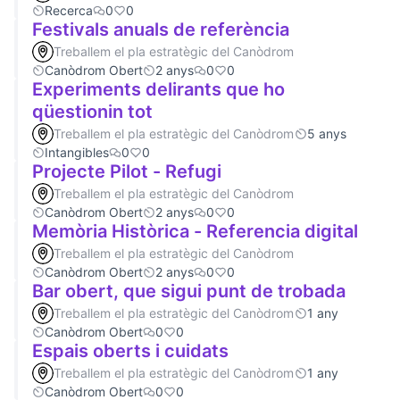
Recerca
0
0
Festivals anuals de referència
Treballem el pla estratègic del Canòdrom
Canòdrom Obert
2 anys
0
0
Experiments delirants que ho
qüestionin tot
Treballem el pla estratègic del Canòdrom
5 anys
Intangibles
0
0
Projecte Pilot - Refugi
Treballem el pla estratègic del Canòdrom
Canòdrom Obert
2 anys
0
0
Memòria Històrica - Referencia digital
Treballem el pla estratègic del Canòdrom
Canòdrom Obert
2 anys
0
0
Bar obert, que sigui punt de trobada
Treballem el pla estratègic del Canòdrom
1 any
Canòdrom Obert
0
0
Espais oberts i cuidats
Treballem el pla estratègic del Canòdrom
1 any
Canòdrom Obert
0
0