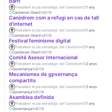
barri
Treballem el pla estratègic del Canòdrom
1 any
Canòdrom Obert
0
0
Canòdrom com a refugi en cas de tall
d'internet
Treballem el pla estratègic del Canòdrom
1 any
Canòdrom Obert
0
0
Festival feminisme digital
Treballem el pla estratègic del Canòdrom
1 any
Canòdrom Obert
0
0
Comité Asesor Internacional
Treballem el pla estratègic del Canòdrom
2 anys
Governança
0
0
Mecanismes de gpvernança
compartits
Treballem el pla estratègic del Canòdrom
2 anys
Governança
0
0
Asamblea definida
Treballem el pla estratègic del Canòdrom
1 any
Governança
0
0