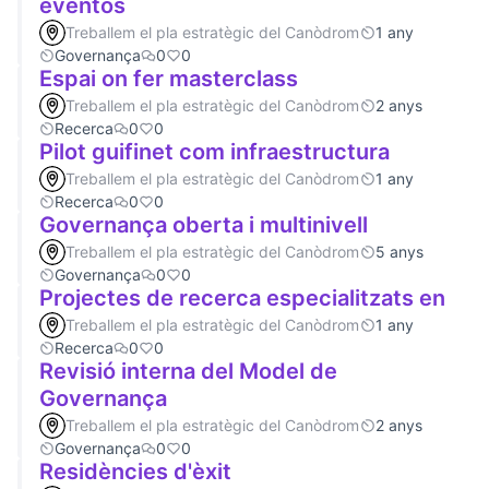
eventos
Treballem el pla estratègic del Canòdrom
1 any
Governança
0
0
Espai on fer masterclass
Treballem el pla estratègic del Canòdrom
2 anys
Recerca
0
0
Pilot guifinet com infraestructura
Treballem el pla estratègic del Canòdrom
1 any
Recerca
0
0
Governança oberta i multinivell
Treballem el pla estratègic del Canòdrom
5 anys
Governança
0
0
Projectes de recerca especialitzats en
Treballem el pla estratègic del Canòdrom
1 any
Recerca
0
0
Revisió interna del Model de
Governança
Treballem el pla estratègic del Canòdrom
2 anys
Governança
0
0
Residències d'èxit