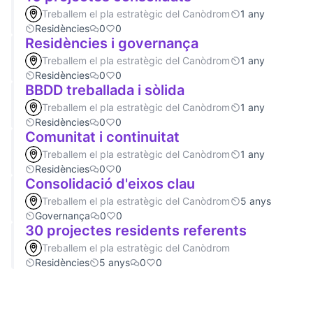
Treballem el pla estratègic del Canòdrom
1 any
Residències
0
0
Residències i governança
Treballem el pla estratègic del Canòdrom
1 any
Residències
0
0
BBDD treballada i sòlida
Treballem el pla estratègic del Canòdrom
1 any
Residències
0
0
Comunitat i continuitat
Treballem el pla estratègic del Canòdrom
1 any
Residències
0
0
Consolidació d'eixos clau
Treballem el pla estratègic del Canòdrom
5 anys
Governança
0
0
30 projectes residents referents
Treballem el pla estratègic del Canòdrom
Residències
5 anys
0
0