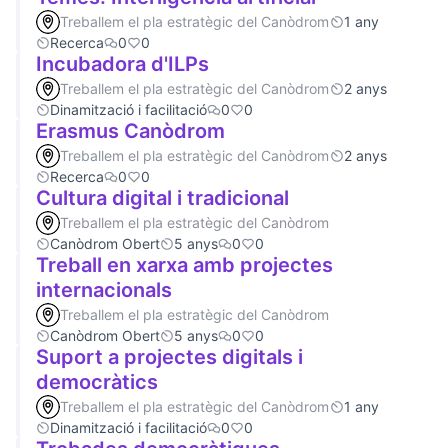
Treballem el pla estratègic del Canòdrom
1 any
Recerca
0
0
Incubadora d'ILPs
Treballem el pla estratègic del Canòdrom
2 anys
Dinamització i facilitació
0
0
Erasmus Canòdrom
Treballem el pla estratègic del Canòdrom
2 anys
Recerca
0
0
Cultura digital i tradicional
Treballem el pla estratègic del Canòdrom
Canòdrom Obert
5 anys
0
0
Treball en xarxa amb projectes
internacionals
Treballem el pla estratègic del Canòdrom
Canòdrom Obert
5 anys
0
0
Suport a projectes digitals i
democràtics
Treballem el pla estratègic del Canòdrom
1 any
Dinamització i facilitació
0
0