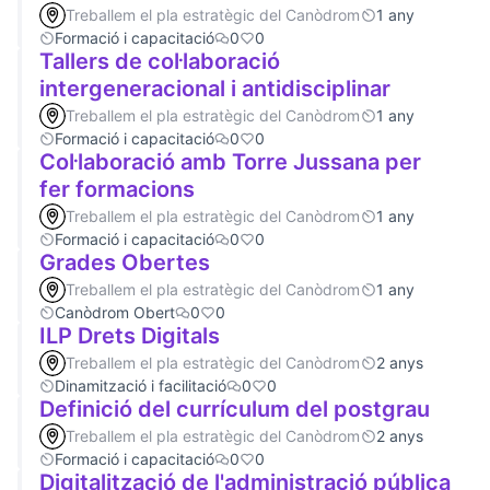
Treballem el pla estratègic del Canòdrom
1 any
Formació i capacitació
0
0
Tallers de col·laboració
intergeneracional i antidisciplinar
Treballem el pla estratègic del Canòdrom
1 any
Formació i capacitació
0
0
Col·laboració amb Torre Jussana per
fer formacions
Treballem el pla estratègic del Canòdrom
1 any
Formació i capacitació
0
0
Grades Obertes
Treballem el pla estratègic del Canòdrom
1 any
Canòdrom Obert
0
0
ILP Drets Digitals
Treballem el pla estratègic del Canòdrom
2 anys
Dinamització i facilitació
0
0
Definició del currículum del postgrau
Treballem el pla estratègic del Canòdrom
2 anys
Formació i capacitació
0
0
Digitalització de l'administració pública