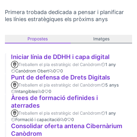
Primera trobada dedicada a pensar i planificar
les línies estratègiques els pròxims anys
Propostes
Imatges
Iniciar línia de DDHH i capa digital
Treballem el pla estratègic del Canòdrom
1 any
Canòdrom Obert
0
0
Punt de defensa de Drets Digitals
Treballem el pla estratègic del Canòdrom
5 anys
Intangibles
0
0
Àrees de formació definides i
aterrades
Treballem el pla estratègic del Canòdrom
1 any
Formació i capacitació
0
0
Consolidar oferta antena Cibernàrium
Canòdrom