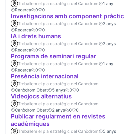
Treballem el pla estratègic del Canòdrom
1 any
Recerca
0
0
Investigacions amb component pràctic
Treballem el pla estratègic del Canòdrom
2 anys
Recerca
0
0
IA i drets humans
Treballem el pla estratègic del Canòdrom
2 anys
Recerca
0
0
Programa de seminari regular
Treballem el pla estratègic del Canòdrom
1 any
Recerca
0
0
Presència internacional
Treballem el pla estratègic del Canòdrom
Canòdrom Obert
5 anys
0
0
Videojocs alternatius
Treballem el pla estratègic del Canòdrom
Canòdrom Obert
2 anys
0
0
Publicar regularment en revistes
acadèmiques
Treballem el pla estratègic del Canòdrom
5 anys