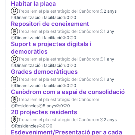
Habitar la plaça
Treballem el pla estratègic del Canòdrom
2 anys
Dinamització i facilitació
0
0
Repositori de coneixement
Treballem el pla estratègic del Canòdrom
1 any
Dinamització i facilitació
0
0
Suport a projectes digitals i
democràtics
Treballem el pla estratègic del Canòdrom
1 any
Dinamització i facilitació
0
0
Grades democràtiques
Treballem el pla estratègic del Canòdrom
1 any
Dinamització i facilitació
0
0
Canòdrom com a espai de consolidació
Treballem el pla estratègic del Canòdrom
Residències
5 anys
0
0
20 projectes residents
Treballem el pla estratègic del Canòdrom
2 anys
Residències
0
0
Esdeveniment/Presentació per a cada