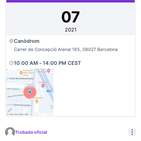
07
2021
Canòdrom
Carrer de Concepció Arenal 165, 08027 Barcelona
10:00 AM
-
14:00 PM CEST
(Link externo)
Con
Trobada oficial