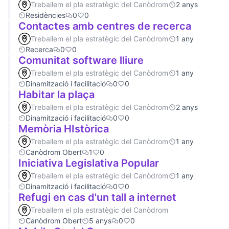
Treballem el pla estratègic del Canòdrom
2 anys
Residències
0
0
Contactes amb centres de recerca
Treballem el pla estratègic del Canòdrom
1 any
Recerca
0
0
Comunitat software lliure
Treballem el pla estratègic del Canòdrom
1 any
Dinamització i facilitació
0
0
Habitar la plaça
Treballem el pla estratègic del Canòdrom
2 anys
Dinamització i facilitació
0
0
Memòria HIstòrica
Treballem el pla estratègic del Canòdrom
1 any
Canòdrom Obert
1
0
Iniciativa Legislativa Popular
Treballem el pla estratègic del Canòdrom
1 any
Dinamització i facilitació
0
0
Refugi en cas d'un tall a internet
Treballem el pla estratègic del Canòdrom
Canòdrom Obert
5 anys
0
0