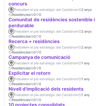
concurs
Treballem el pla estratègic del Canòdrom
2 anys
Residències
0
0
Comunitat de residències sostenible i
perdurable
Treballem el pla estratègic del Canòdrom
2 anys
Residències
0
0
Recerca + residències
Treballem el pla estratègic del Canòdrom
2 anys
Residències
0
0
Campanya de comunicació
Treballem el pla estratègic del Canòdrom
1 any
Residències
0
0
Explicitar el retorn
Treballem el pla estratègic del Canòdrom
1 any
Residències
0
0
Nivell d'implicació dels residents
Treballem el pla estratègic del Canòdrom
1 any
Residències
0
0
10 projectes consolidats