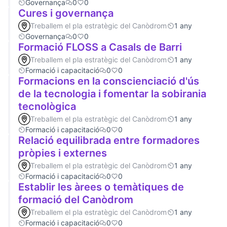
Governança
0
0
Cures i governança
Treballem el pla estratègic del Canòdrom
1 any
Governança
0
0
Formació FLOSS a Casals de Barri
Treballem el pla estratègic del Canòdrom
1 any
Formació i capacitació
0
0
Formacions en la conscienciació d'ús
de la tecnologia i fomentar la sobirania
tecnològica
Treballem el pla estratègic del Canòdrom
1 any
Formació i capacitació
0
0
Relació equilibrada entre formadores
pròpies i externes
Treballem el pla estratègic del Canòdrom
1 any
Formació i capacitació
0
0
Establir les àrees o temàtiques de
formació del Canòdrom
Treballem el pla estratègic del Canòdrom
1 any
Formació i capacitació
0
0