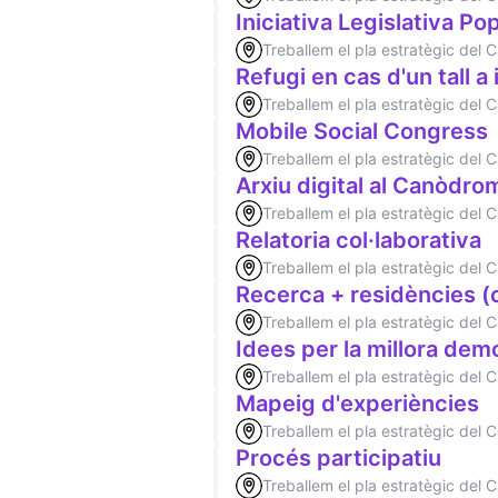
Iniciativa Legislativa Po
Treballem el pla estratègic del
Refugi en cas d'un tall a
Treballem el pla estratègic del
Mobile Social Congress
Treballem el pla estratègic del
Arxiu digital al Canòdro
Treballem el pla estratègic del
Relatoria col·laborativa
Treballem el pla estratègic del
Recerca + residències 
Treballem el pla estratègic del
Idees per la millora dem
Treballem el pla estratègic del
Mapeig d'experiències
Treballem el pla estratègic del
Procés participatiu
Treballem el pla estratègic del