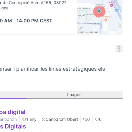
r de Concepció Arenal 165, 08027
elona
00 AM
-
14:00 PM CEST
(External link)
Reso
ar i planificar les línies estratègiques els
Images
pa digital
 Canòdrom
1 any
Canòdrom Obert
0
0
 Digitals