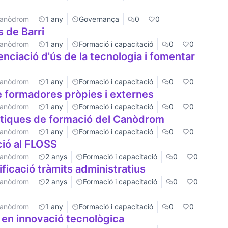
 Canòdrom
1 any
Governança
0
0
 de Barri
 Canòdrom
1 any
Formació i capacitació
0
0
nciació d'ús de la tecnologia i fomentar
 Canòdrom
1 any
Formació i capacitació
0
0
e formadores pròpies i externes
 Canòdrom
1 any
Formació i capacitació
0
0
màtiques de formació del Canòdrom
 Canòdrom
1 any
Formació i capacitació
0
0
ció al FLOSS
 Canòdrom
2 anys
Formació i capacitació
0
0
ficació tràmits administratius
 Canòdrom
2 anys
Formació i capacitació
0
0
 Canòdrom
1 any
Formació i capacitació
0
0
 en innovació tecnològica