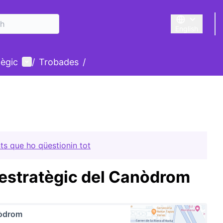
English
Triar la llengu
User menu
tègic
/
Trobades
/
ts que ho qüestionin tot
 estratègic del Canòdrom
òdrom