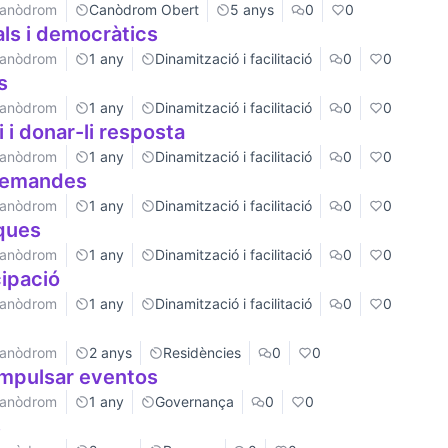
 Canòdrom
Canòdrom Obert
5 anys
0
0
als i democràtics
 Canòdrom
1 any
Dinamització i facilitació
0
0
s
 Canòdrom
1 any
Dinamització i facilitació
0
0
 i donar-li resposta
 Canòdrom
1 any
Dinamització i facilitació
0
0
 demandes
 Canòdrom
1 any
Dinamització i facilitació
0
0
ques
 Canòdrom
1 any
Dinamització i facilitació
0
0
cipació
 Canòdrom
1 any
Dinamització i facilitació
0
0
 Canòdrom
2 anys
Residències
0
0
impulsar eventos
 Canòdrom
1 any
Governança
0
0
s