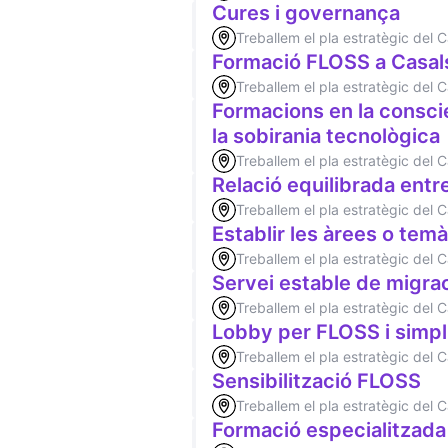
Cures i governança
Treballem el pla estratègic del
Formació FLOSS a Casals
Treballem el pla estratègic del
Formacions en la conscie
la sobirania tecnològica
Treballem el pla estratègic del
Relació equilibrada entr
Treballem el pla estratègic del
Establir les àrees o te
Treballem el pla estratègic del
Servei estable de migra
Treballem el pla estratègic del
Lobby per FLOSS i simpli
Treballem el pla estratègic del
Sensibilització FLOSS
Treballem el pla estratègic del
Formació especialitzada