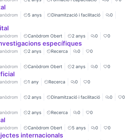
al
 Canòdrom
5 anys
Dinamització i facilitació
0
tal
 Canòdrom
Canòdrom Obert
2 anys
0
0
nvestigacions específiques
 Canòdrom
2 anys
Recerca
0
0
 Canòdrom
Canòdrom Obert
2 anys
0
0
ficial
 Canòdrom
1 any
Recerca
0
0
 Canòdrom
2 anys
Dinamització i facilitació
0
0
 Canòdrom
2 anys
Recerca
0
0
al
 Canòdrom
Canòdrom Obert
5 anys
0
0
jectes internacionals