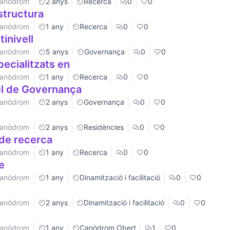
 Canòdrom
2 anys
Recerca
0
0
estructura
 Canòdrom
1 any
Recerca
0
0
inivell
 Canòdrom
5 anys
Governança
0
0
ecialitzats en
 Canòdrom
1 any
Recerca
0
0
el de Governança
 Canòdrom
2 anys
Governança
0
0
 Canòdrom
2 anys
Residències
0
0
de recerca
 Canòdrom
1 any
Recerca
0
0
e
 Canòdrom
1 any
Dinamització i facilitació
0
0
 Canòdrom
2 anys
Dinamització i facilitació
0
0
 Canòdrom
1 any
Canòdrom Obert
1
0