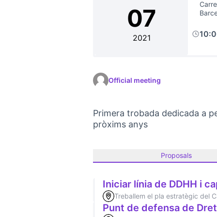
Carre
07
Barc
10:
2021
Official meeting
Primera trobada dedicada a pens
pròxims anys
Proposals
Iniciar línia de DDHH i ca
Treballem el pla estratègic del
Punt de defensa de Drets