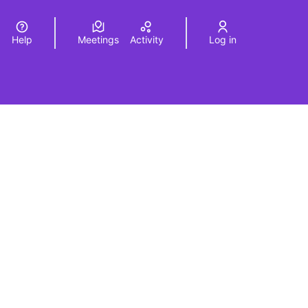
Help
Meetings
Activity
Log in
a
Elegir el idioma
Choose language