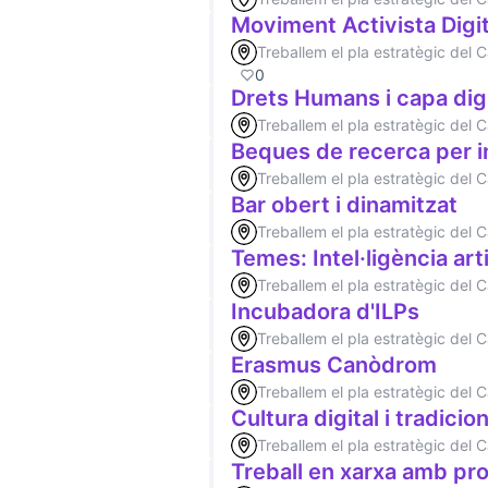
Moviment Activista Digit
Treballem el pla estratègic del
0
Drets Humans i capa digi
Treballem el pla estratègic del
Beques de recerca per i
Treballem el pla estratègic del
Bar obert i dinamitzat
Treballem el pla estratègic del
Temes: Intel·ligència arti
Treballem el pla estratègic del
Incubadora d'ILPs
Treballem el pla estratègic del
Erasmus Canòdrom
Treballem el pla estratègic del
Cultura digital i tradicion
Treballem el pla estratègic del
Treball en xarxa amb pro