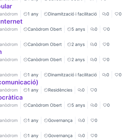
pular
 Canòdrom
1 any
Dinamització i facilitació
0
0
 internet
 Canòdrom
Canòdrom Obert
5 anys
0
0
 Canòdrom
Canòdrom Obert
2 anys
0
0
m
 Canòdrom
Canòdrom Obert
2 anys
0
0
 Canòdrom
1 any
Dinamització i facilitació
0
0
(comunicació)
 Canòdrom
1 any
Residències
0
0
ocràtica
 Canòdrom
Canòdrom Obert
5 anys
0
0
 Canòdrom
1 any
Governança
0
0
 Canòdrom
1 any
Governança
0
0