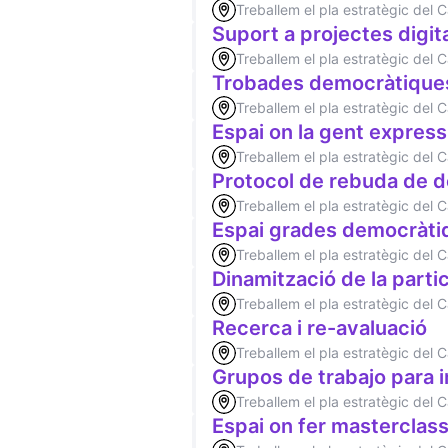
Treballem el pla estratègic del
Suport a projectes digit
Treballem el pla estratègic del
Trobades democràtique
Treballem el pla estratègic del
Espai on la gent expressi
Treballem el pla estratègic del
Protocol de rebuda de
Treballem el pla estratègic del
Espai grades democràti
Treballem el pla estratègic del
Dinamització de la parti
Treballem el pla estratègic del
Recerca i re-avaluació
Treballem el pla estratègic del
Grupos de trabajo para 
Treballem el pla estratègic del
Espai on fer masterclas