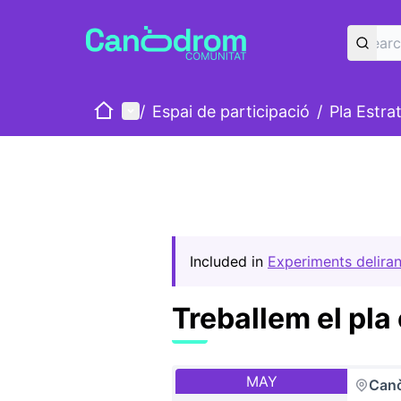
Home
Main menu
/
Espai de participació
/
Pla Estra
Included in
Experiments deliran
Treballem el pla
MAY
Can