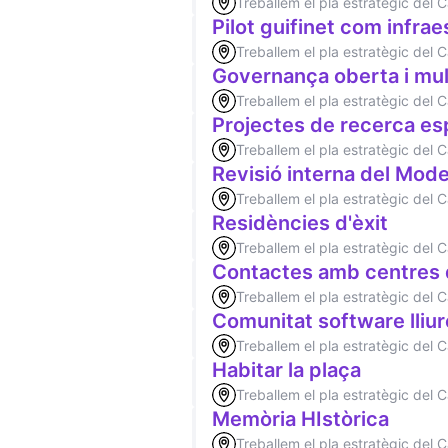
Treballem el pla estratègic del
Pilot guifinet com infra
Treballem el pla estratègic del
Governança oberta i mult
Treballem el pla estratègic del
Projectes de recerca esp
Treballem el pla estratègic del
Revisió interna del Mod
Treballem el pla estratègic del
Residències d'èxit
Treballem el pla estratègic del
Contactes amb centres 
Treballem el pla estratègic del
Comunitat software lliur
Treballem el pla estratègic del
Habitar la plaça
Treballem el pla estratègic del
Memòria HIstòrica
Treballem el pla estratègic del