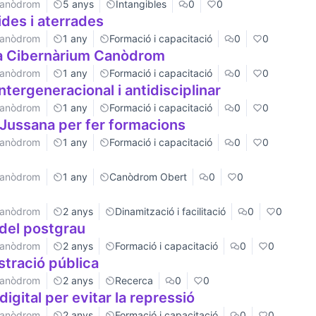
 Canòdrom
5 anys
Intangibles
0
0
des i aterrades
 Canòdrom
1 any
Formació i capacitació
0
0
na Cibernàrium Canòdrom
 Canòdrom
1 any
Formació i capacitació
0
0
intergeneracional i antidisciplinar
 Canòdrom
1 any
Formació i capacitació
0
0
 Jussana per fer formacions
 Canòdrom
1 any
Formació i capacitació
0
0
 Canòdrom
1 any
Canòdrom Obert
0
0
 Canòdrom
2 anys
Dinamització i facilitació
0
0
 del postgrau
 Canòdrom
2 anys
Formació i capacitació
0
0
istració pública
 Canòdrom
2 anys
Recerca
0
0
igital per evitar la repressió
 Canòdrom
2 anys
Formació i capacitació
0
0