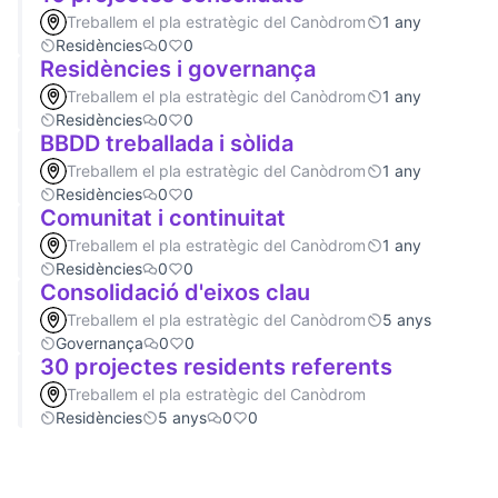
Treballem el pla estratègic del Canòdrom
1 any
Residències
0
0
Residències i governança
Treballem el pla estratègic del Canòdrom
1 any
Residències
0
0
BBDD treballada i sòlida
Treballem el pla estratègic del Canòdrom
1 any
Residències
0
0
Comunitat i continuitat
Treballem el pla estratègic del Canòdrom
1 any
Residències
0
0
Consolidació d'eixos clau
Treballem el pla estratègic del Canòdrom
5 anys
Governança
0
0
30 projectes residents referents
Treballem el pla estratègic del Canòdrom
Residències
5 anys
0
0