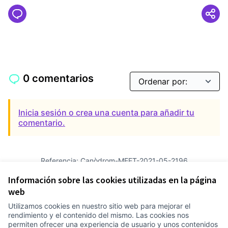
0 comentarios
Inicia sesión o crea una cuenta para añadir tu
comentario.
Referencia: Canòdrom-MEET-2021-05-2196
Versión 2
(de 2)
ver otras versiones
Información sobre las cookies utilizadas en la página
Añadir al calendario
web
Utilizamos cookies en nuestro sitio web para mejorar el
Términos y condiciones de uso
rendimiento y el contenido del mismo. Las cookies nos
Configuración de cookies
permiten ofrecer una experiencia de usuario y unos contenidos
Comunitat Canòdrom en Facebook
(Link extern)
Comunitat Canòdrom en Instagram
(Link extern)
Comunitat Canòdrom en YouTube
(Link extern)