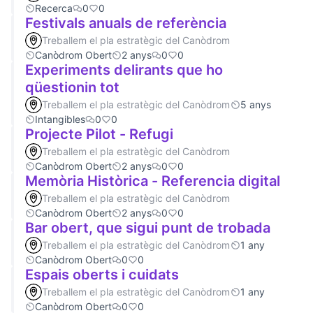
Recerca
0
0
Festivals anuals de referència
Treballem el pla estratègic del Canòdrom
Canòdrom Obert
2 anys
0
0
Experiments delirants que ho
qüestionin tot
Treballem el pla estratègic del Canòdrom
5 anys
Intangibles
0
0
Projecte Pilot - Refugi
Treballem el pla estratègic del Canòdrom
Canòdrom Obert
2 anys
0
0
Memòria Històrica - Referencia digital
Treballem el pla estratègic del Canòdrom
Canòdrom Obert
2 anys
0
0
Bar obert, que sigui punt de trobada
Treballem el pla estratègic del Canòdrom
1 any
Canòdrom Obert
0
0
Espais oberts i cuidats
Treballem el pla estratègic del Canòdrom
1 any
Canòdrom Obert
0
0