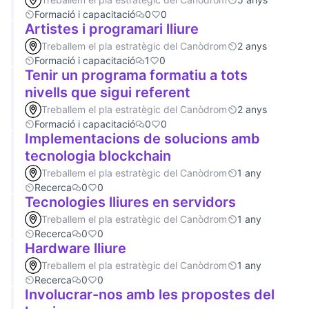
Formació i capacitació
0
0
Artistes i programari lliure
Treballem el pla estratègic del Canòdrom
2 anys
Formació i capacitació
1
0
Tenir un programa formatiu a tots
nivells que sigui referent
Treballem el pla estratègic del Canòdrom
2 anys
Formació i capacitació
0
0
Implementacions de solucions amb
tecnologia blockchain
Treballem el pla estratègic del Canòdrom
1 any
Recerca
0
0
Tecnologies lliures en servidors
Treballem el pla estratègic del Canòdrom
1 any
Recerca
0
0
Hardware lliure
Treballem el pla estratègic del Canòdrom
1 any
Recerca
0
0
Involucrar-nos amb les propostes del