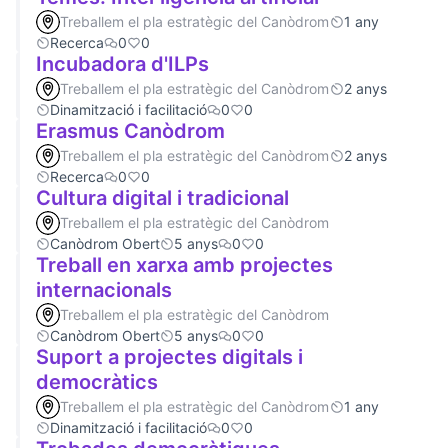
Treballem el pla estratègic del Canòdrom
1 any
Recerca
0
0
Incubadora d'ILPs
Treballem el pla estratègic del Canòdrom
2 anys
Dinamització i facilitació
0
0
Erasmus Canòdrom
Treballem el pla estratègic del Canòdrom
2 anys
Recerca
0
0
Cultura digital i tradicional
Treballem el pla estratègic del Canòdrom
Canòdrom Obert
5 anys
0
0
Treball en xarxa amb projectes
internacionals
Treballem el pla estratègic del Canòdrom
Canòdrom Obert
5 anys
0
0
Suport a projectes digitals i
democràtics
Treballem el pla estratègic del Canòdrom
1 any
Dinamització i facilitació
0
0