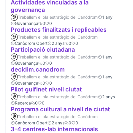
Actividades vinculadas a la
governança
Treballem el pla estratègic del Canòdrom
1 any
Governança
0
0
Productes finalitzats i replicables
Treballem el pla estratègic del Canòdrom
Canòdrom Obert
2 anys
0
0
Participació ciutadana
Treballem el pla estratègic del Canòdrom
1 any
Governança
0
0
decidim.canodrom
Treballem el pla estratègic del Canòdrom
1 any
Governança
0
0
Pilot guifinet nivell ciutat
Treballem el pla estratègic del Canòdrom
2 anys
Recerca
0
0
Programa cultural a nivell de ciutat
Treballem el pla estratègic del Canòdrom
Canòdrom Obert
2 anys
0
0
3-4 centres-lab internacionals