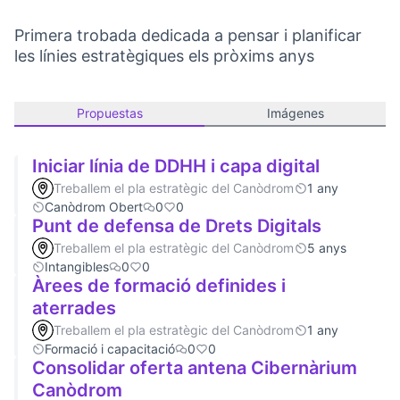
Primera trobada dedicada a pensar i planificar
les línies estratègiques els pròxims anys
Propuestas
Imágenes
Iniciar línia de DDHH i capa digital
Treballem el pla estratègic del Canòdrom
1 any
Canòdrom Obert
0
0
Punt de defensa de Drets Digitals
Treballem el pla estratègic del Canòdrom
5 anys
Intangibles
0
0
Àrees de formació definides i
aterrades
Treballem el pla estratègic del Canòdrom
1 any
Formació i capacitació
0
0
Consolidar oferta antena Cibernàrium
Canòdrom