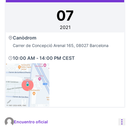
07
2021
Canòdrom
Carrer de Concepció Arenal 165, 08027 Barcelona
10:00 AM
-
14:00 PM CEST
(Link extern)
Con
Encuentro oficial