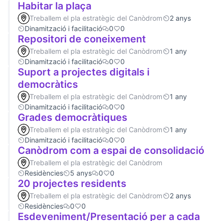
Habitar la plaça
Treballem el pla estratègic del Canòdrom
2 anys
Dinamització i facilitació
0
0
Repositori de coneixement
Treballem el pla estratègic del Canòdrom
1 any
Dinamització i facilitació
0
0
Suport a projectes digitals i
democràtics
Treballem el pla estratègic del Canòdrom
1 any
Dinamització i facilitació
0
0
Grades democràtiques
Treballem el pla estratègic del Canòdrom
1 any
Dinamització i facilitació
0
0
Canòdrom com a espai de consolidació
Treballem el pla estratègic del Canòdrom
Residències
5 anys
0
0
20 projectes residents
Treballem el pla estratègic del Canòdrom
2 anys
Residències
0
0
Esdeveniment/Presentació per a cada