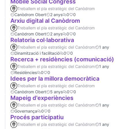
Mobile Social Congress
Treballem el pla estratègic del Canòdrom
Canòdrom Obert
2 anys
0
0
Arxiu digital al Canòdrom
Treballem el pla estratègic del Canòdrom
Canòdrom Obert
2 anys
0
0
Relatoria col·laborativa
Treballem el pla estratègic del Canòdrom
1 any
Dinamització i facilitació
0
0
Recerca + residències (comunicació)
Treballem el pla estratègic del Canòdrom
1 any
Residències
0
0
Idees per la millora democràtica
Treballem el pla estratègic del Canòdrom
Canòdrom Obert
5 anys
0
0
Mapeig d'experiències
Treballem el pla estratègic del Canòdrom
1 any
Governança
0
0
Procés participatiu
Treballem el pla estratègic del Canòdrom
1 any