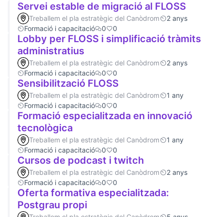
Servei estable de migració al FLOSS
Treballem el pla estratègic del Canòdrom
2 anys
Formació i capacitació
0
0
Lobby per FLOSS i simplificació tràmits
administratius
Treballem el pla estratègic del Canòdrom
2 anys
Formació i capacitació
0
0
Sensibilització FLOSS
Treballem el pla estratègic del Canòdrom
1 any
Formació i capacitació
0
0
Formació especialitzada en innovació
tecnològica
Treballem el pla estratègic del Canòdrom
1 any
Formació i capacitació
0
0
Cursos de podcast i twitch
Treballem el pla estratègic del Canòdrom
2 anys
Formació i capacitació
0
0
Oferta formativa especialitzada:
Postgrau propi
Treballem el pla estratègic del Canòdrom
5 anys