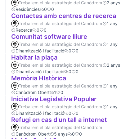
Treballem el pla estratègic del Canòdrom
2 anys
Residències
0
0
Contactes amb centres de recerca
Treballem el pla estratègic del Canòdrom
1 any
Recerca
0
0
Comunitat software lliure
Treballem el pla estratègic del Canòdrom
1 any
Dinamització i facilitació
0
0
Habitar la plaça
Treballem el pla estratègic del Canòdrom
2 anys
Dinamització i facilitació
0
0
Memòria HIstòrica
Treballem el pla estratègic del Canòdrom
1 any
Canòdrom Obert
1
0
Iniciativa Legislativa Popular
Treballem el pla estratègic del Canòdrom
1 any
Dinamització i facilitació
0
0
Refugi en cas d'un tall a internet
Treballem el pla estratègic del Canòdrom
Canòdrom Obert
5 anys
0
0