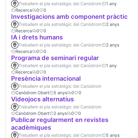
Treballem el pla estratègic del Canòdrom
1 any
Recerca
0
0
Investigacions amb component pràctic
Treballem el pla estratègic del Canòdrom
2 anys
Recerca
0
0
IA i drets humans
Treballem el pla estratègic del Canòdrom
2 anys
Recerca
0
0
Programa de seminari regular
Treballem el pla estratègic del Canòdrom
1 any
Recerca
0
0
Presència internacional
Treballem el pla estratègic del Canòdrom
Canòdrom Obert
5 anys
0
0
Videojocs alternatius
Treballem el pla estratègic del Canòdrom
Canòdrom Obert
2 anys
0
0
Publicar regularment en revistes
acadèmiques
Treballem el pla estratègic del Canòdrom
5 anys