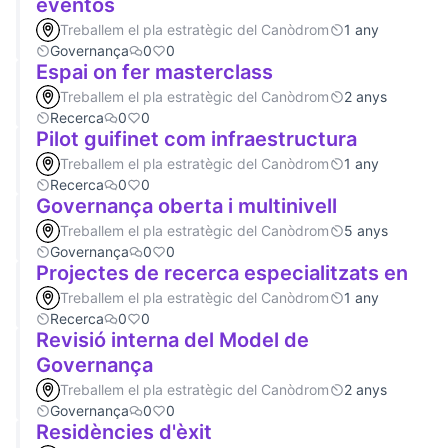
eventos
Treballem el pla estratègic del Canòdrom
1 any
Governança
0
0
Espai on fer masterclass
Treballem el pla estratègic del Canòdrom
2 anys
Recerca
0
0
Pilot guifinet com infraestructura
Treballem el pla estratègic del Canòdrom
1 any
Recerca
0
0
Governança oberta i multinivell
Treballem el pla estratègic del Canòdrom
5 anys
Governança
0
0
Projectes de recerca especialitzats en
Treballem el pla estratègic del Canòdrom
1 any
Recerca
0
0
Revisió interna del Model de
Governança
Treballem el pla estratègic del Canòdrom
2 anys
Governança
0
0
Residències d'èxit