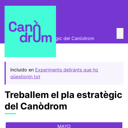
Menú
Entra
Encuentros
/
Menú 
Treballem el pla estratègic del Canòdrom
Incluido en
Experiments delirants que ho
qüestionin tot
Treballem el pla estratègic
del Canòdrom
MAYO