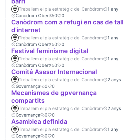
barri
Treballem el pla estratègic del Canòdrom
1 any
Canòdrom Obert
0
0
Canòdrom com a refugi en cas de tall
d'internet
Treballem el pla estratègic del Canòdrom
1 any
Canòdrom Obert
0
0
Festival feminisme digital
Treballem el pla estratègic del Canòdrom
1 any
Canòdrom Obert
0
0
Comité Asesor Internacional
Treballem el pla estratègic del Canòdrom
2 anys
Governança
0
0
Mecanismes de gpvernança
compartits
Treballem el pla estratègic del Canòdrom
2 anys
Governança
0
0
Asamblea definida
Treballem el pla estratègic del Canòdrom
1 any
Governança
0
0