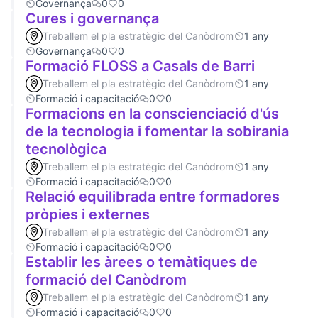
Governança
0
0
Cures i governança
Treballem el pla estratègic del Canòdrom
1 any
Governança
0
0
Formació FLOSS a Casals de Barri
Treballem el pla estratègic del Canòdrom
1 any
Formació i capacitació
0
0
Formacions en la conscienciació d'ús
de la tecnologia i fomentar la sobirania
tecnològica
Treballem el pla estratègic del Canòdrom
1 any
Formació i capacitació
0
0
Relació equilibrada entre formadores
pròpies i externes
Treballem el pla estratègic del Canòdrom
1 any
Formació i capacitació
0
0
Establir les àrees o temàtiques de
formació del Canòdrom
Treballem el pla estratègic del Canòdrom
1 any
Formació i capacitació
0
0