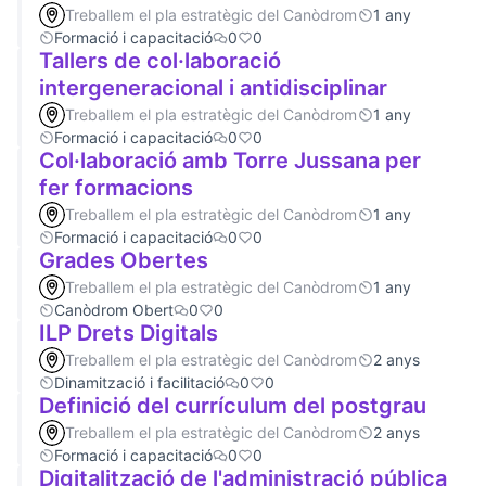
Treballem el pla estratègic del Canòdrom
1 any
Formació i capacitació
0
0
Tallers de col·laboració
intergeneracional i antidisciplinar
Treballem el pla estratègic del Canòdrom
1 any
Formació i capacitació
0
0
Col·laboració amb Torre Jussana per
fer formacions
Treballem el pla estratègic del Canòdrom
1 any
Formació i capacitació
0
0
Grades Obertes
Treballem el pla estratègic del Canòdrom
1 any
Canòdrom Obert
0
0
ILP Drets Digitals
Treballem el pla estratègic del Canòdrom
2 anys
Dinamització i facilitació
0
0
Definició del currículum del postgrau
Treballem el pla estratègic del Canòdrom
2 anys
Formació i capacitació
0
0
Digitalització de l'administració pública