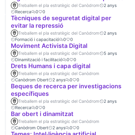
Treballem el pla estratègic del Canòdrom
2 anys
Recerca
0
0
Tècniques de seguretat digital per
evitar la repressió
Treballem el pla estratègic del Canòdrom
2 anys
Formació i capacitació
0
0
Moviment Activista Digital
Treballem el pla estratègic del Canòdrom
5 anys
Dinamització i facilitació
0
0
Drets Humans i capa digital
Treballem el pla estratègic del Canòdrom
Canòdrom Obert
2 anys
0
0
Beques de recerca per investigacions
específiques
Treballem el pla estratègic del Canòdrom
2 anys
Recerca
0
0
Bar obert i dinamitzat
Treballem el pla estratègic del Canòdrom
Canòdrom Obert
2 anys
0
0
Temes: Intel·ligència artificial