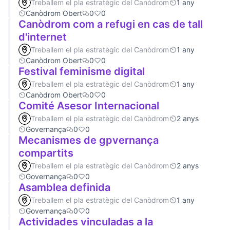
Treballem el pla estratègic del Canòdrom
1 any
Canòdrom Obert
0
0
Canòdrom com a refugi en cas de tall
d'internet
Treballem el pla estratègic del Canòdrom
1 any
Canòdrom Obert
0
0
Festival feminisme digital
Treballem el pla estratègic del Canòdrom
1 any
Canòdrom Obert
0
0
Comité Asesor Internacional
Treballem el pla estratègic del Canòdrom
2 anys
Governança
0
0
Mecanismes de gpvernança
compartits
Treballem el pla estratègic del Canòdrom
2 anys
Governança
0
0
Asamblea definida
Treballem el pla estratègic del Canòdrom
1 any
Governança
0
0
Actividades vinculadas a la