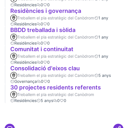
Residències
0
0
Residències i governança
Treballem el pla estratègic del Canòdrom
1 any
Residències
0
0
BBDD treballada i sòlida
Treballem el pla estratègic del Canòdrom
1 any
Residències
0
0
Comunitat i continuitat
Treballem el pla estratègic del Canòdrom
1 any
Residències
0
0
Consolidació d'eixos clau
Treballem el pla estratègic del Canòdrom
5 anys
Governança
0
0
30 projectes residents referents
Treballem el pla estratègic del Canòdrom
Residències
5 anys
0
0