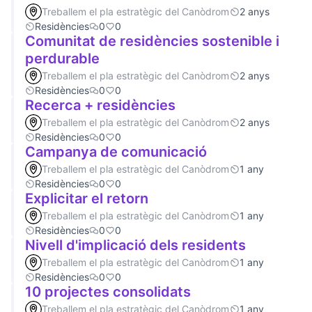
Treballem el pla estratègic del Canòdrom
2 anys
Residències
0
0
Comunitat de residències sostenible i
perdurable
Treballem el pla estratègic del Canòdrom
2 anys
Residències
0
0
Recerca + residències
Treballem el pla estratègic del Canòdrom
2 anys
Residències
0
0
Campanya de comunicació
Treballem el pla estratègic del Canòdrom
1 any
Residències
0
0
Explicitar el retorn
Treballem el pla estratègic del Canòdrom
1 any
Residències
0
0
Nivell d'implicació dels residents
Treballem el pla estratègic del Canòdrom
1 any
Residències
0
0
10 projectes consolidats
Treballem el pla estratègic del Canòdrom
1 any