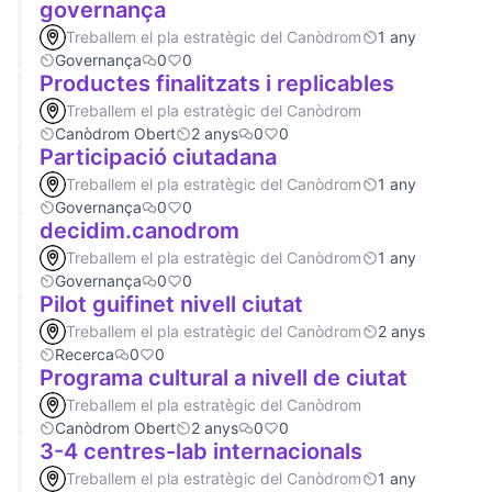
governança
Treballem el pla estratègic del Canòdrom
1 any
Governança
0
0
Productes finalitzats i replicables
Treballem el pla estratègic del Canòdrom
Canòdrom Obert
2 anys
0
0
Participació ciutadana
Treballem el pla estratègic del Canòdrom
1 any
Governança
0
0
decidim.canodrom
Treballem el pla estratègic del Canòdrom
1 any
Governança
0
0
Pilot guifinet nivell ciutat
Treballem el pla estratègic del Canòdrom
2 anys
Recerca
0
0
Programa cultural a nivell de ciutat
Treballem el pla estratègic del Canòdrom
Canòdrom Obert
2 anys
0
0
3-4 centres-lab internacionals
Treballem el pla estratègic del Canòdrom
1 any