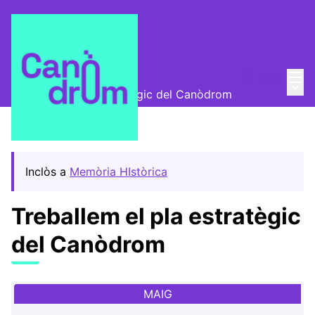
Menú
Entra
Trobades
/
Menú 
Treballem el pla estratègic del Canòdrom
Inclòs a
Memòria HIstòrica
Treballem el pla estratègic
del Canòdrom
MAIG