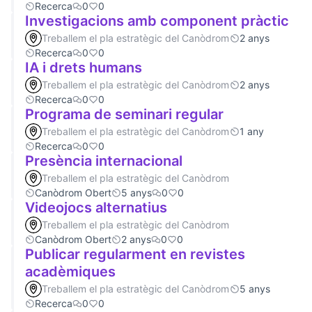
Recerca
0
0
Investigacions amb component pràctic
Treballem el pla estratègic del Canòdrom
2 anys
Recerca
0
0
IA i drets humans
Treballem el pla estratègic del Canòdrom
2 anys
Recerca
0
0
Programa de seminari regular
Treballem el pla estratègic del Canòdrom
1 any
Recerca
0
0
Presència internacional
Treballem el pla estratègic del Canòdrom
Canòdrom Obert
5 anys
0
0
Videojocs alternatius
Treballem el pla estratègic del Canòdrom
Canòdrom Obert
2 anys
0
0
Publicar regularment en revistes
acadèmiques
Treballem el pla estratègic del Canòdrom
5 anys
Recerca
0
0