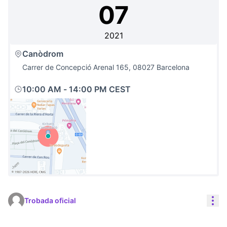
07
2021
Canòdrom
Carrer de Concepció Arenal 165, 08027 Barcelona
10:00 AM
-
14:00 PM CEST
(Link externo)
Con
Trobada oficial