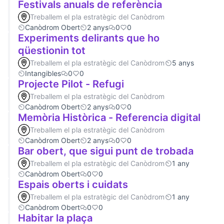
Festivals anuals de referència
Treballem el pla estratègic del Canòdrom
Canòdrom Obert
2 anys
0
0
Experiments delirants que ho
qüestionin tot
Treballem el pla estratègic del Canòdrom
5 anys
Intangibles
0
0
Projecte Pilot - Refugi
Treballem el pla estratègic del Canòdrom
Canòdrom Obert
2 anys
0
0
Memòria Històrica - Referencia digital
Treballem el pla estratègic del Canòdrom
Canòdrom Obert
2 anys
0
0
Bar obert, que sigui punt de trobada
Treballem el pla estratègic del Canòdrom
1 any
Canòdrom Obert
0
0
Espais oberts i cuidats
Treballem el pla estratègic del Canòdrom
1 any
Canòdrom Obert
0
0
Habitar la plaça