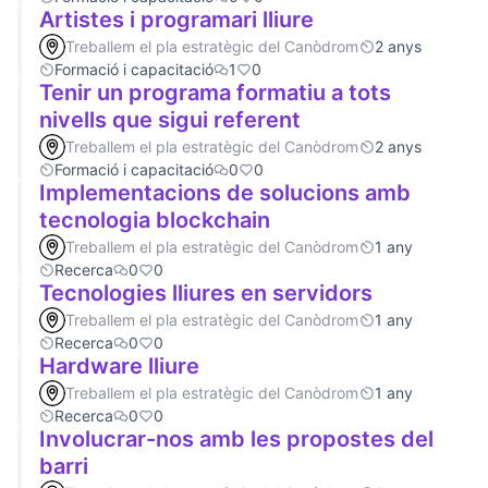
Artistes i programari lliure
Treballem el pla estratègic del Canòdrom
2 anys
Formació i capacitació
1
0
Tenir un programa formatiu a tots
nivells que sigui referent
Treballem el pla estratègic del Canòdrom
2 anys
Formació i capacitació
0
0
Implementacions de solucions amb
tecnologia blockchain
Treballem el pla estratègic del Canòdrom
1 any
Recerca
0
0
Tecnologies lliures en servidors
Treballem el pla estratègic del Canòdrom
1 any
Recerca
0
0
Hardware lliure
Treballem el pla estratègic del Canòdrom
1 any
Recerca
0
0
Involucrar-nos amb les propostes del
barri