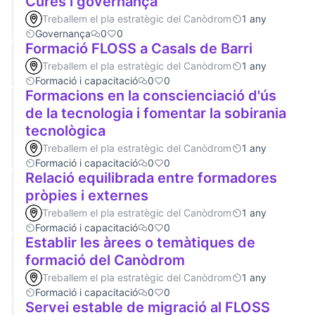
Cures i governança
Treballem el pla estratègic del Canòdrom
1 any
Governança
0
0
Formació FLOSS a Casals de Barri
Treballem el pla estratègic del Canòdrom
1 any
Formació i capacitació
0
0
Formacions en la conscienciació d'ús
de la tecnologia i fomentar la sobirania
tecnològica
Treballem el pla estratègic del Canòdrom
1 any
Formació i capacitació
0
0
Relació equilibrada entre formadores
pròpies i externes
Treballem el pla estratègic del Canòdrom
1 any
Formació i capacitació
0
0
Establir les àrees o temàtiques de
formació del Canòdrom
Treballem el pla estratègic del Canòdrom
1 any
Formació i capacitació
0
0
Servei estable de migració al FLOSS