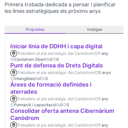
Primera trobada dedicada a pensar i planificar
les línies estratègiques els pròxims anys
Propostes
Imatges
Iniciar línia de DDHH i capa digital
Treballem el pla estratègic del Canòdrom
1 any
Canòdrom Obert
0
0
Punt de defensa de Drets Digitals
Treballem el pla estratègic del Canòdrom
5 anys
Intangibles
0
0
Àrees de formació definides i
aterrades
Treballem el pla estratègic del Canòdrom
1 any
Formació i capacitació
0
0
Consolidar oferta antena Cibernàrium
Canòdrom
Treballem el pla estratègic del Canòdrom
1 any