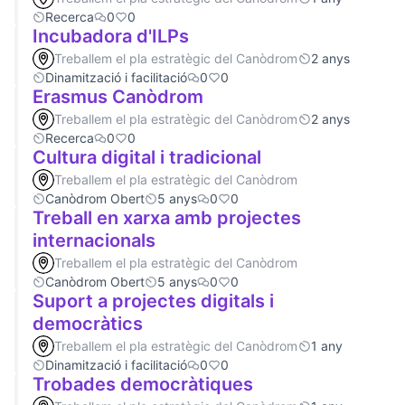
Recerca
0
0
Incubadora d'ILPs
Treballem el pla estratègic del Canòdrom
2 anys
Dinamització i facilitació
0
0
Erasmus Canòdrom
Treballem el pla estratègic del Canòdrom
2 anys
Recerca
0
0
Cultura digital i tradicional
Treballem el pla estratègic del Canòdrom
Canòdrom Obert
5 anys
0
0
Treball en xarxa amb projectes
internacionals
Treballem el pla estratègic del Canòdrom
Canòdrom Obert
5 anys
0
0
Suport a projectes digitals i
democràtics
Treballem el pla estratègic del Canòdrom
1 any
Dinamització i facilitació
0
0
Trobades democràtiques