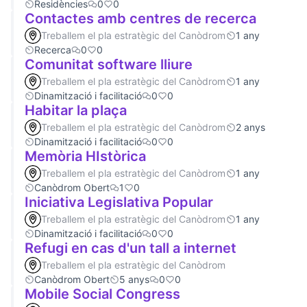
Residències
0
0
Contactes amb centres de recerca
Treballem el pla estratègic del Canòdrom
1 any
Recerca
0
0
Comunitat software lliure
Treballem el pla estratègic del Canòdrom
1 any
Dinamització i facilitació
0
0
Habitar la plaça
Treballem el pla estratègic del Canòdrom
2 anys
Dinamització i facilitació
0
0
Memòria HIstòrica
Treballem el pla estratègic del Canòdrom
1 any
Canòdrom Obert
1
0
Iniciativa Legislativa Popular
Treballem el pla estratègic del Canòdrom
1 any
Dinamització i facilitació
0
0
Refugi en cas d'un tall a internet
Treballem el pla estratègic del Canòdrom
Canòdrom Obert
5 anys
0
0
Mobile Social Congress