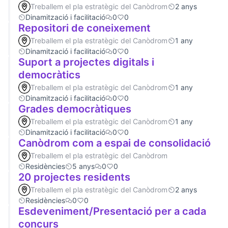
Treballem el pla estratègic del Canòdrom
2 anys
Dinamització i facilitació
0
0
Repositori de coneixement
Treballem el pla estratègic del Canòdrom
1 any
Dinamització i facilitació
0
0
Suport a projectes digitals i
democràtics
Treballem el pla estratègic del Canòdrom
1 any
Dinamització i facilitació
0
0
Grades democràtiques
Treballem el pla estratègic del Canòdrom
1 any
Dinamització i facilitació
0
0
Canòdrom com a espai de consolidació
Treballem el pla estratègic del Canòdrom
Residències
5 anys
0
0
20 projectes residents
Treballem el pla estratègic del Canòdrom
2 anys
Residències
0
0
Esdeveniment/Presentació per a cada
concurs