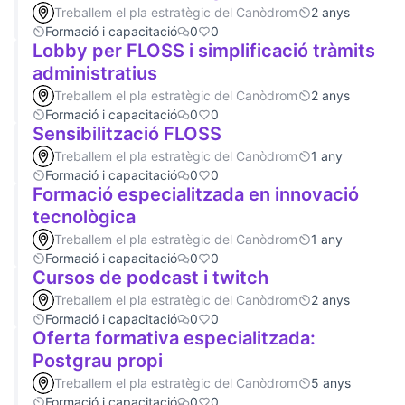
Treballem el pla estratègic del Canòdrom
2 anys
Formació i capacitació
0
0
Lobby per FLOSS i simplificació tràmits
administratius
Treballem el pla estratègic del Canòdrom
2 anys
Formació i capacitació
0
0
Sensibilització FLOSS
Treballem el pla estratègic del Canòdrom
1 any
Formació i capacitació
0
0
Formació especialitzada en innovació
tecnològica
Treballem el pla estratègic del Canòdrom
1 any
Formació i capacitació
0
0
Cursos de podcast i twitch
Treballem el pla estratègic del Canòdrom
2 anys
Formació i capacitació
0
0
Oferta formativa especialitzada:
Postgrau propi
Treballem el pla estratègic del Canòdrom
5 anys
Formació i capacitació
0
0