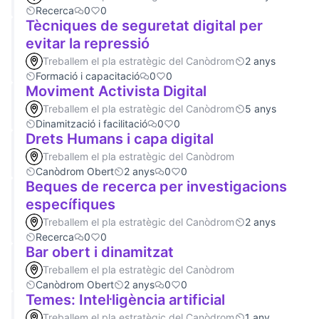
Recerca
0
0
Tècniques de seguretat digital per
evitar la repressió
Treballem el pla estratègic del Canòdrom
2 anys
Formació i capacitació
0
0
Moviment Activista Digital
Treballem el pla estratègic del Canòdrom
5 anys
Dinamització i facilitació
0
0
Drets Humans i capa digital
Treballem el pla estratègic del Canòdrom
Canòdrom Obert
2 anys
0
0
Beques de recerca per investigacions
específiques
Treballem el pla estratègic del Canòdrom
2 anys
Recerca
0
0
Bar obert i dinamitzat
Treballem el pla estratègic del Canòdrom
Canòdrom Obert
2 anys
0
0
Temes: Intel·ligència artificial
Treballem el pla estratègic del Canòdrom
1 any