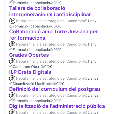
Formació i capacitació
0
0
Tallers de col·laboració
intergeneracional i antidisciplinar
Treballem el pla estratègic del Canòdrom
1 any
Formació i capacitació
0
0
Col·laboració amb Torre Jussana per
fer formacions
Treballem el pla estratègic del Canòdrom
1 any
Formació i capacitació
0
0
Grades Obertes
Treballem el pla estratègic del Canòdrom
1 any
Canòdrom Obert
0
0
ILP Drets Digitals
Treballem el pla estratègic del Canòdrom
2 anys
Dinamització i facilitació
0
0
Definició del currículum del postgrau
Treballem el pla estratègic del Canòdrom
2 anys
Formació i capacitació
0
0
Digitalització de l'administració pública
Treballem el pla estratègic del Canòdrom
2 anys