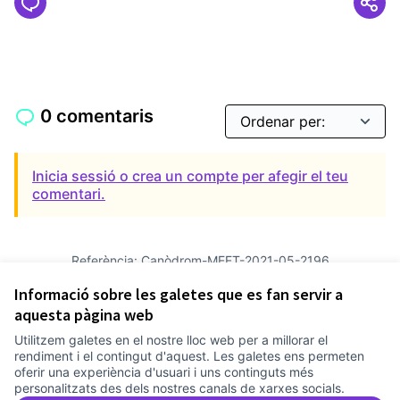
0 comentaris
Inicia sessió o crea un compte per afegir el teu
comentari.
Referència: Canòdrom-MEET-2021-05-2196
Versió 2
(de 2)
veure altres versions
Informació sobre les galetes que es fan servir a
Afegir al calendari
aquesta pàgina web
Utilitzem galetes en el nostre lloc web per a millorar el
Termes i condicions d'ús
rendiment i el contingut d'aquest. Les galetes ens permeten
Configuració de les galetes
oferir una experiència d'usuari i uns continguts més
Comunitat Canòdrom a Facebook
(Link externo)
Comunitat Canòdrom a Instagram
(Link externo)
Comunitat Canòdrom a YouTube
(Link externo)
Català
personalitzats des dels nostres canals de xarxes socials.
Triar la llengua
Elegir el idioma
Choose language