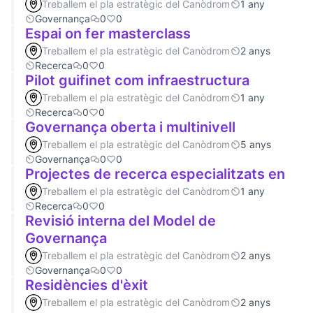
Treballem el pla estratègic del Canòdrom
1 any
Governança
0
0
Espai on fer masterclass
Treballem el pla estratègic del Canòdrom
2 anys
Recerca
0
0
Pilot guifinet com infraestructura
Treballem el pla estratègic del Canòdrom
1 any
Recerca
0
0
Governança oberta i multinivell
Treballem el pla estratègic del Canòdrom
5 anys
Governança
0
0
Projectes de recerca especialitzats en
Treballem el pla estratègic del Canòdrom
1 any
Recerca
0
0
Revisió interna del Model de
Governança
Treballem el pla estratègic del Canòdrom
2 anys
Governança
0
0
Residències d'èxit
Treballem el pla estratègic del Canòdrom
2 anys