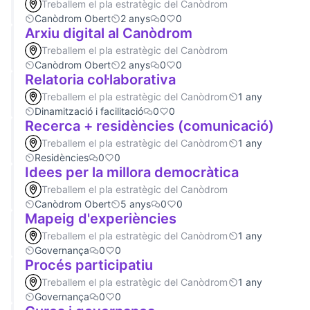
Treballem el pla estratègic del Canòdrom
Canòdrom Obert
2 anys
0
0
Arxiu digital al Canòdrom
Treballem el pla estratègic del Canòdrom
Canòdrom Obert
2 anys
0
0
Relatoria col·laborativa
Treballem el pla estratègic del Canòdrom
1 any
Dinamització i facilitació
0
0
Recerca + residències (comunicació)
Treballem el pla estratègic del Canòdrom
1 any
Residències
0
0
Idees per la millora democràtica
Treballem el pla estratègic del Canòdrom
Canòdrom Obert
5 anys
0
0
Mapeig d'experiències
Treballem el pla estratègic del Canòdrom
1 any
Governança
0
0
Procés participatiu
Treballem el pla estratègic del Canòdrom
1 any
Governança
0
0