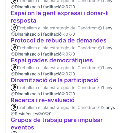
Treballem el pla estratègic del Canòdrom
1 any
Dinamització i facilitació
0
0
Espai on la gent expressi i donar-li
resposta
Treballem el pla estratègic del Canòdrom
1 any
Dinamització i facilitació
0
0
Protocol de rebuda de demandes
Treballem el pla estratègic del Canòdrom
1 any
Dinamització i facilitació
0
0
Espai grades democràtiques
Treballem el pla estratègic del Canòdrom
1 any
Dinamització i facilitació
0
0
Dinamització de la participació
Treballem el pla estratègic del Canòdrom
1 any
Dinamització i facilitació
0
0
Recerca i re-avaluació
Treballem el pla estratègic del Canòdrom
2 anys
Residències
0
0
Grupos de trabajo para impulsar
eventos