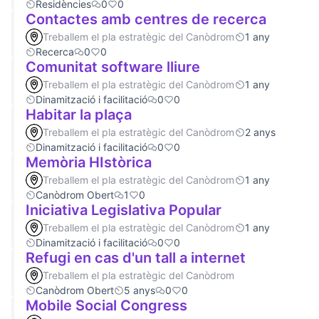
Residències
0
0
Contactes amb centres de recerca
Treballem el pla estratègic del Canòdrom
1 any
Recerca
0
0
Comunitat software lliure
Treballem el pla estratègic del Canòdrom
1 any
Dinamització i facilitació
0
0
Habitar la plaça
Treballem el pla estratègic del Canòdrom
2 anys
Dinamització i facilitació
0
0
Memòria HIstòrica
Treballem el pla estratègic del Canòdrom
1 any
Canòdrom Obert
1
0
Iniciativa Legislativa Popular
Treballem el pla estratègic del Canòdrom
1 any
Dinamització i facilitació
0
0
Refugi en cas d'un tall a internet
Treballem el pla estratègic del Canòdrom
Canòdrom Obert
5 anys
0
0
Mobile Social Congress