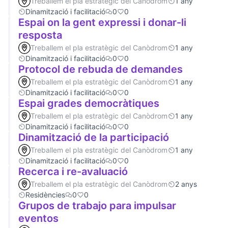
Treballem el pla estratègic del Canòdrom
1 any
Dinamització i facilitació
0
0
Espai on la gent expressi i donar-li
resposta
Treballem el pla estratègic del Canòdrom
1 any
Dinamització i facilitació
0
0
Protocol de rebuda de demandes
Treballem el pla estratègic del Canòdrom
1 any
Dinamització i facilitació
0
0
Espai grades democràtiques
Treballem el pla estratègic del Canòdrom
1 any
Dinamització i facilitació
0
0
Dinamització de la participació
Treballem el pla estratègic del Canòdrom
1 any
Dinamització i facilitació
0
0
Recerca i re-avaluació
Treballem el pla estratègic del Canòdrom
2 anys
Residències
0
0
Grupos de trabajo para impulsar
eventos