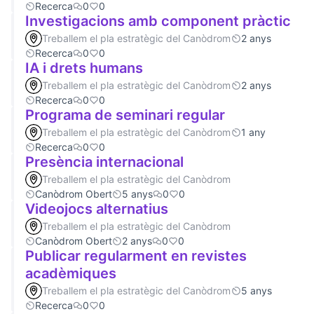
Recerca
0
0
Investigacions amb component pràctic
Treballem el pla estratègic del Canòdrom
2 anys
Recerca
0
0
IA i drets humans
Treballem el pla estratègic del Canòdrom
2 anys
Recerca
0
0
Programa de seminari regular
Treballem el pla estratègic del Canòdrom
1 any
Recerca
0
0
Presència internacional
Treballem el pla estratègic del Canòdrom
Canòdrom Obert
5 anys
0
0
Videojocs alternatius
Treballem el pla estratègic del Canòdrom
Canòdrom Obert
2 anys
0
0
Publicar regularment en revistes
acadèmiques
Treballem el pla estratègic del Canòdrom
5 anys
Recerca
0
0