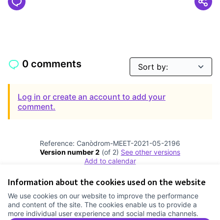
0 comments
Log in or create an account to add your
comment.
Reference: Canòdrom-MEET-2021-05-2196
Version number 2
(of 2)
see other versions
Add to calendar
Information about the cookies used on the website
Terms of Service
We use cookies on our website to improve the performance
Cookie settings
and content of the site. The cookies enable us to provide a
Comunitat Canòdrom at Facebook
(External link)
Comunitat Canòdrom at Instagram
(External link)
Comunitat Canòdrom at YouTube
(External link)
English
more individual user experience and social media channels.
Triar la llengua
Elegir el idioma
Choose language