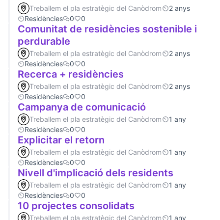
Treballem el pla estratègic del Canòdrom
2 anys
Residències
0
0
Comunitat de residències sostenible i
perdurable
Treballem el pla estratègic del Canòdrom
2 anys
Residències
0
0
Recerca + residències
Treballem el pla estratègic del Canòdrom
2 anys
Residències
0
0
Campanya de comunicació
Treballem el pla estratègic del Canòdrom
1 any
Residències
0
0
Explicitar el retorn
Treballem el pla estratègic del Canòdrom
1 any
Residències
0
0
Nivell d'implicació dels residents
Treballem el pla estratègic del Canòdrom
1 any
Residències
0
0
10 projectes consolidats
Treballem el pla estratègic del Canòdrom
1 any