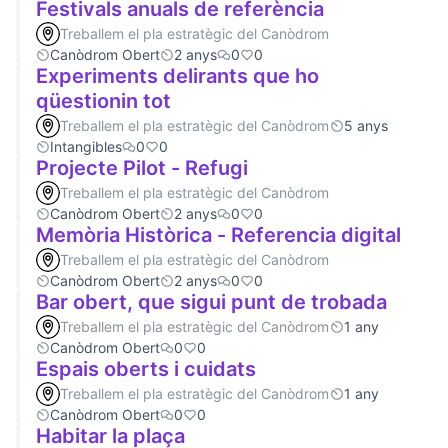
Festivals anuals de referència
Treballem el pla estratègic del Canòdrom
Canòdrom Obert
2 anys
0
0
Experiments delirants que ho
qüestionin tot
Treballem el pla estratègic del Canòdrom
5 anys
Intangibles
0
0
Projecte Pilot - Refugi
Treballem el pla estratègic del Canòdrom
Canòdrom Obert
2 anys
0
0
Memòria Històrica - Referencia digital
Treballem el pla estratègic del Canòdrom
Canòdrom Obert
2 anys
0
0
Bar obert, que sigui punt de trobada
Treballem el pla estratègic del Canòdrom
1 any
Canòdrom Obert
0
0
Espais oberts i cuidats
Treballem el pla estratègic del Canòdrom
1 any
Canòdrom Obert
0
0
Habitar la plaça