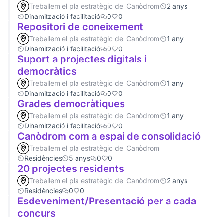
Treballem el pla estratègic del Canòdrom
2 anys
Dinamització i facilitació
0
0
Repositori de coneixement
Treballem el pla estratègic del Canòdrom
1 any
Dinamització i facilitació
0
0
Suport a projectes digitals i
democràtics
Treballem el pla estratègic del Canòdrom
1 any
Dinamització i facilitació
0
0
Grades democràtiques
Treballem el pla estratègic del Canòdrom
1 any
Dinamització i facilitació
0
0
Canòdrom com a espai de consolidació
Treballem el pla estratègic del Canòdrom
Residències
5 anys
0
0
20 projectes residents
Treballem el pla estratègic del Canòdrom
2 anys
Residències
0
0
Esdeveniment/Presentació per a cada
concurs