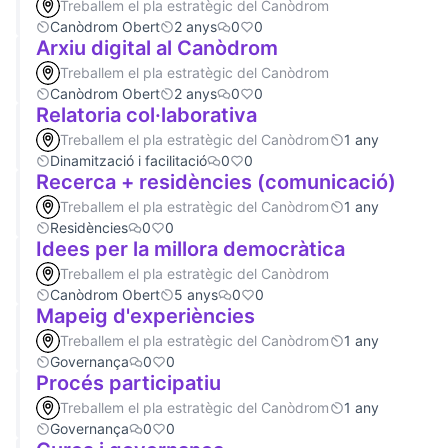
Treballem el pla estratègic del Canòdrom
Canòdrom Obert
2 anys
0
0
Arxiu digital al Canòdrom
Treballem el pla estratègic del Canòdrom
Canòdrom Obert
2 anys
0
0
Relatoria col·laborativa
Treballem el pla estratègic del Canòdrom
1 any
Dinamització i facilitació
0
0
Recerca + residències (comunicació)
Treballem el pla estratègic del Canòdrom
1 any
Residències
0
0
Idees per la millora democràtica
Treballem el pla estratègic del Canòdrom
Canòdrom Obert
5 anys
0
0
Mapeig d'experiències
Treballem el pla estratègic del Canòdrom
1 any
Governança
0
0
Procés participatiu
Treballem el pla estratègic del Canòdrom
1 any
Governança
0
0