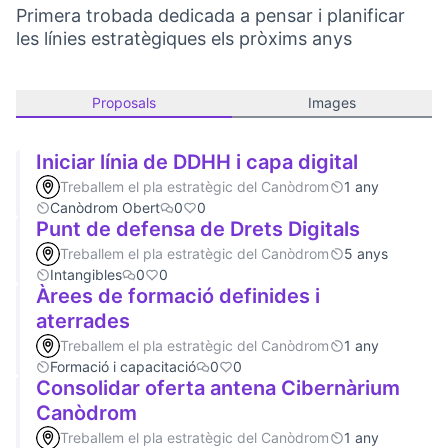
Primera trobada dedicada a pensar i planificar
les línies estratègiques els pròxims anys
Proposals
Images
Iniciar línia de DDHH i capa digital
Treballem el pla estratègic del Canòdrom
1 any
Canòdrom Obert
0
0
Punt de defensa de Drets Digitals
Treballem el pla estratègic del Canòdrom
5 anys
Intangibles
0
0
Àrees de formació definides i
aterrades
Treballem el pla estratègic del Canòdrom
1 any
Formació i capacitació
0
0
Consolidar oferta antena Cibernàrium
Canòdrom
Treballem el pla estratègic del Canòdrom
1 any