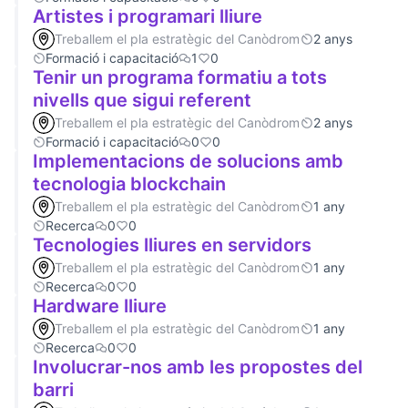
Artistes i programari lliure
Treballem el pla estratègic del Canòdrom
2 anys
Formació i capacitació
1
0
Tenir un programa formatiu a tots
nivells que sigui referent
Treballem el pla estratègic del Canòdrom
2 anys
Formació i capacitació
0
0
Implementacions de solucions amb
tecnologia blockchain
Treballem el pla estratègic del Canòdrom
1 any
Recerca
0
0
Tecnologies lliures en servidors
Treballem el pla estratègic del Canòdrom
1 any
Recerca
0
0
Hardware lliure
Treballem el pla estratègic del Canòdrom
1 any
Recerca
0
0
Involucrar-nos amb les propostes del
barri