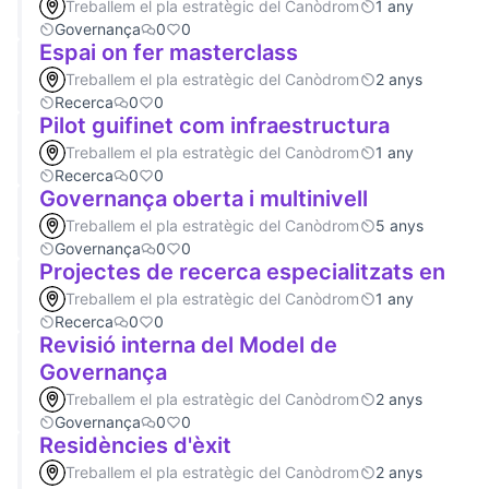
Treballem el pla estratègic del Canòdrom
1 any
Governança
0
0
Espai on fer masterclass
Treballem el pla estratègic del Canòdrom
2 anys
Recerca
0
0
Pilot guifinet com infraestructura
Treballem el pla estratègic del Canòdrom
1 any
Recerca
0
0
Governança oberta i multinivell
Treballem el pla estratègic del Canòdrom
5 anys
Governança
0
0
Projectes de recerca especialitzats en
Treballem el pla estratègic del Canòdrom
1 any
Recerca
0
0
Revisió interna del Model de
Governança
Treballem el pla estratègic del Canòdrom
2 anys
Governança
0
0
Residències d'èxit
Treballem el pla estratègic del Canòdrom
2 anys