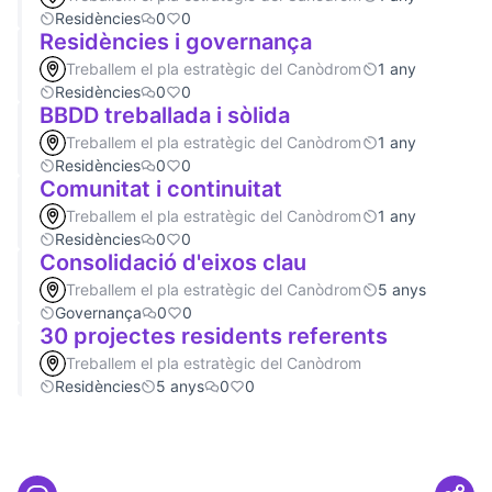
Residències
0
0
Residències i governança
Treballem el pla estratègic del Canòdrom
1 any
Residències
0
0
BBDD treballada i sòlida
Treballem el pla estratègic del Canòdrom
1 any
Residències
0
0
Comunitat i continuitat
Treballem el pla estratègic del Canòdrom
1 any
Residències
0
0
Consolidació d'eixos clau
Treballem el pla estratègic del Canòdrom
5 anys
Governança
0
0
30 projectes residents referents
Treballem el pla estratègic del Canòdrom
Residències
5 anys
0
0