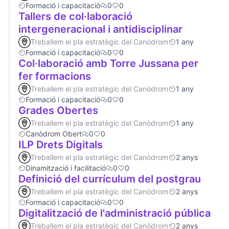
Formació i capacitació
0
0
Tallers de col·laboració
intergeneracional i antidisciplinar
Treballem el pla estratègic del Canòdrom
1 any
Formació i capacitació
0
0
Col·laboració amb Torre Jussana per
fer formacions
Treballem el pla estratègic del Canòdrom
1 any
Formació i capacitació
0
0
Grades Obertes
Treballem el pla estratègic del Canòdrom
1 any
Canòdrom Obert
0
0
ILP Drets Digitals
Treballem el pla estratègic del Canòdrom
2 anys
Dinamització i facilitació
0
0
Definició del currículum del postgrau
Treballem el pla estratègic del Canòdrom
2 anys
Formació i capacitació
0
0
Digitalització de l'administració pública
Treballem el pla estratègic del Canòdrom
2 anys