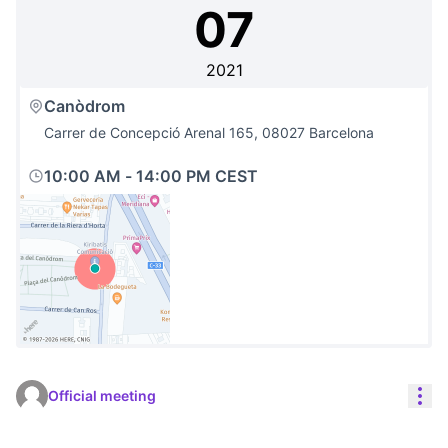
07
2021
Canòdrom
Carrer de Concepció Arenal 165, 08027 Barcelona
10:00 AM
-
14:00 PM CEST
(External link)
Res
Official meeting