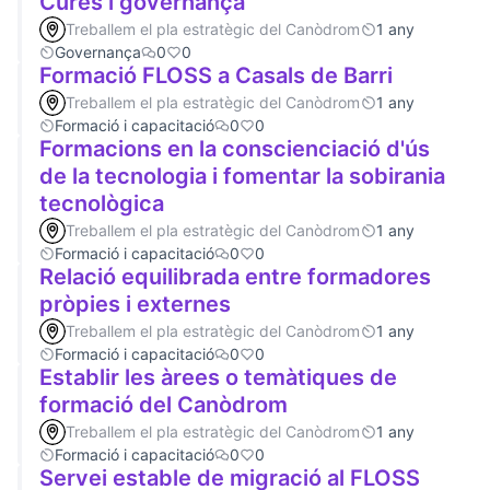
Cures i governança
Treballem el pla estratègic del Canòdrom
1 any
Governança
0
0
Formació FLOSS a Casals de Barri
Treballem el pla estratègic del Canòdrom
1 any
Formació i capacitació
0
0
Formacions en la conscienciació d'ús
de la tecnologia i fomentar la sobirania
tecnològica
Treballem el pla estratègic del Canòdrom
1 any
Formació i capacitació
0
0
Relació equilibrada entre formadores
pròpies i externes
Treballem el pla estratègic del Canòdrom
1 any
Formació i capacitació
0
0
Establir les àrees o temàtiques de
formació del Canòdrom
Treballem el pla estratègic del Canòdrom
1 any
Formació i capacitació
0
0
Servei estable de migració al FLOSS