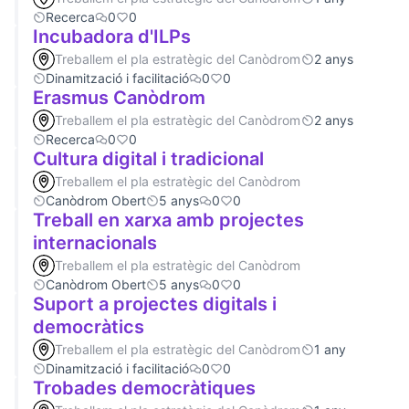
Recerca
0
0
Incubadora d'ILPs
Treballem el pla estratègic del Canòdrom
2 anys
Dinamització i facilitació
0
0
Erasmus Canòdrom
Treballem el pla estratègic del Canòdrom
2 anys
Recerca
0
0
Cultura digital i tradicional
Treballem el pla estratègic del Canòdrom
Canòdrom Obert
5 anys
0
0
Treball en xarxa amb projectes
internacionals
Treballem el pla estratègic del Canòdrom
Canòdrom Obert
5 anys
0
0
Suport a projectes digitals i
democràtics
Treballem el pla estratègic del Canòdrom
1 any
Dinamització i facilitació
0
0
Trobades democràtiques