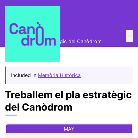
Mai
Log in
Trobades
/
Main
Treballem el pla estratègic del Canòdrom
Included in
Memòria HIstòrica
Treballem el pla estratègic
del Canòdrom
MAY