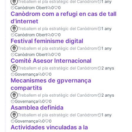
Treballem el pla estratègic del Canòdrom
1 any
Canòdrom Obert
0
0
Canòdrom com a refugi en cas de tall
d'internet
Treballem el pla estratègic del Canòdrom
1 any
Canòdrom Obert
0
0
Festival feminisme digital
Treballem el pla estratègic del Canòdrom
1 any
Canòdrom Obert
0
0
Comité Asesor Internacional
Treballem el pla estratègic del Canòdrom
2 anys
Governança
0
0
Mecanismes de gpvernança
compartits
Treballem el pla estratègic del Canòdrom
2 anys
Governança
0
0
Asamblea definida
Treballem el pla estratègic del Canòdrom
1 any
Governança
0
0
Actividades vinculadas a la