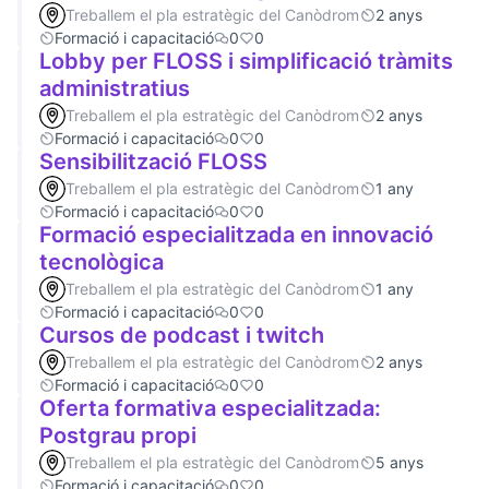
Treballem el pla estratègic del Canòdrom
2 anys
Formació i capacitació
0
0
Lobby per FLOSS i simplificació tràmits
administratius
Treballem el pla estratègic del Canòdrom
2 anys
Formació i capacitació
0
0
Sensibilització FLOSS
Treballem el pla estratègic del Canòdrom
1 any
Formació i capacitació
0
0
Formació especialitzada en innovació
tecnològica
Treballem el pla estratègic del Canòdrom
1 any
Formació i capacitació
0
0
Cursos de podcast i twitch
Treballem el pla estratègic del Canòdrom
2 anys
Formació i capacitació
0
0
Oferta formativa especialitzada:
Postgrau propi
Treballem el pla estratègic del Canòdrom
5 anys
Formació i capacitació
0
0