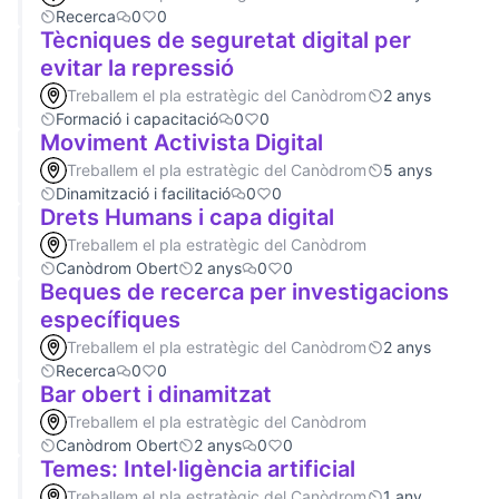
Recerca
0
0
Tècniques de seguretat digital per
evitar la repressió
Treballem el pla estratègic del Canòdrom
2 anys
Formació i capacitació
0
0
Moviment Activista Digital
Treballem el pla estratègic del Canòdrom
5 anys
Dinamització i facilitació
0
0
Drets Humans i capa digital
Treballem el pla estratègic del Canòdrom
Canòdrom Obert
2 anys
0
0
Beques de recerca per investigacions
específiques
Treballem el pla estratègic del Canòdrom
2 anys
Recerca
0
0
Bar obert i dinamitzat
Treballem el pla estratègic del Canòdrom
Canòdrom Obert
2 anys
0
0
Temes: Intel·ligència artificial
Treballem el pla estratègic del Canòdrom
1 any