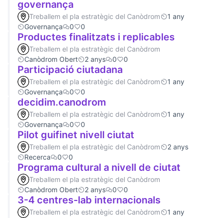
governança
Treballem el pla estratègic del Canòdrom
1 any
Governança
0
0
Productes finalitzats i replicables
Treballem el pla estratègic del Canòdrom
Canòdrom Obert
2 anys
0
0
Participació ciutadana
Treballem el pla estratègic del Canòdrom
1 any
Governança
0
0
decidim.canodrom
Treballem el pla estratègic del Canòdrom
1 any
Governança
0
0
Pilot guifinet nivell ciutat
Treballem el pla estratègic del Canòdrom
2 anys
Recerca
0
0
Programa cultural a nivell de ciutat
Treballem el pla estratègic del Canòdrom
Canòdrom Obert
2 anys
0
0
3-4 centres-lab internacionals
Treballem el pla estratègic del Canòdrom
1 any