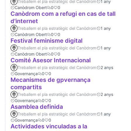
Treballem el pla estratègic del Canòdrom
1 any
Canòdrom Obert
0
0
Canòdrom com a refugi en cas de tall
d'internet
Treballem el pla estratègic del Canòdrom
1 any
Canòdrom Obert
0
0
Festival feminisme digital
Treballem el pla estratègic del Canòdrom
1 any
Canòdrom Obert
0
0
Comité Asesor Internacional
Treballem el pla estratègic del Canòdrom
2 anys
Governança
0
0
Mecanismes de gpvernança
compartits
Treballem el pla estratègic del Canòdrom
2 anys
Governança
0
0
Asamblea definida
Treballem el pla estratègic del Canòdrom
1 any
Governança
0
0
Actividades vinculadas a la