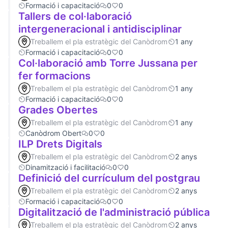
Formació i capacitació
0
0
Tallers de col·laboració
intergeneracional i antidisciplinar
Treballem el pla estratègic del Canòdrom
1 any
Formació i capacitació
0
0
Col·laboració amb Torre Jussana per
fer formacions
Treballem el pla estratègic del Canòdrom
1 any
Formació i capacitació
0
0
Grades Obertes
Treballem el pla estratègic del Canòdrom
1 any
Canòdrom Obert
0
0
ILP Drets Digitals
Treballem el pla estratègic del Canòdrom
2 anys
Dinamització i facilitació
0
0
Definició del currículum del postgrau
Treballem el pla estratègic del Canòdrom
2 anys
Formació i capacitació
0
0
Digitalització de l'administració pública
Treballem el pla estratègic del Canòdrom
2 anys