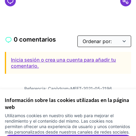
0 comentarios
Inicia sesión o crea una cuenta para añadir tu
comentario.
Referencia: Canòdrom-MEET-2021-05-2196
Versión 2
(de 2)
ver otras versiones
Información sobre las cookies utilizadas en la página
Añadir al calendario
web
Utilizamos cookies en nuestro sitio web para mejorar el
Términos y condiciones de uso
rendimiento y el contenido del mismo. Las cookies nos
Configuración de cookies
permiten ofrecer una experiencia de usuario y unos contenidos
Comunitat Canòdrom en Facebook
(Link extern)
Comunitat Canòdrom en Instagram
(Link extern)
Comunitat Canòdrom en YouTube
(Link extern)
Castellano
más personalizados desde nuestros canales de redes sociales.
Triar la llengua
Elegir el idioma
Choose language