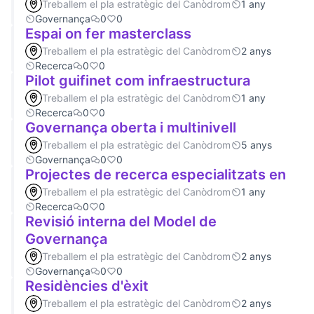
Treballem el pla estratègic del Canòdrom
1 any
Governança
0
0
Espai on fer masterclass
Treballem el pla estratègic del Canòdrom
2 anys
Recerca
0
0
Pilot guifinet com infraestructura
Treballem el pla estratègic del Canòdrom
1 any
Recerca
0
0
Governança oberta i multinivell
Treballem el pla estratègic del Canòdrom
5 anys
Governança
0
0
Projectes de recerca especialitzats en
Treballem el pla estratègic del Canòdrom
1 any
Recerca
0
0
Revisió interna del Model de
Governança
Treballem el pla estratègic del Canòdrom
2 anys
Governança
0
0
Residències d'èxit
Treballem el pla estratègic del Canòdrom
2 anys