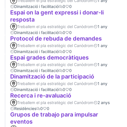
Treballem el pla estratègic del Canòdrom
1 any
Dinamització i facilitació
0
0
Espai on la gent expressi i donar-li
resposta
Treballem el pla estratègic del Canòdrom
1 any
Dinamització i facilitació
0
0
Protocol de rebuda de demandes
Treballem el pla estratègic del Canòdrom
1 any
Dinamització i facilitació
0
0
Espai grades democràtiques
Treballem el pla estratègic del Canòdrom
1 any
Dinamització i facilitació
0
0
Dinamització de la participació
Treballem el pla estratègic del Canòdrom
1 any
Dinamització i facilitació
0
0
Recerca i re-avaluació
Treballem el pla estratègic del Canòdrom
2 anys
Residències
0
0
Grupos de trabajo para impulsar
eventos