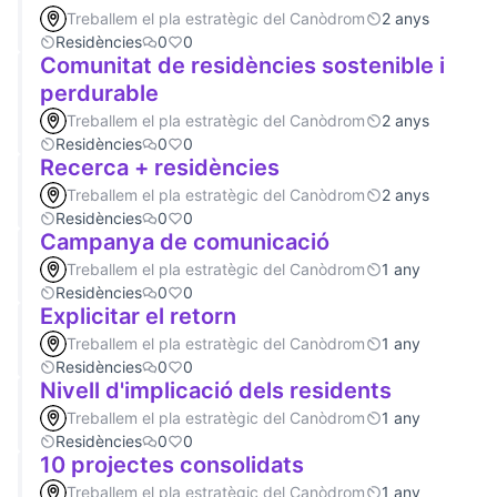
Treballem el pla estratègic del Canòdrom
2 anys
Residències
0
0
Comunitat de residències sostenible i
perdurable
Treballem el pla estratègic del Canòdrom
2 anys
Residències
0
0
Recerca + residències
Treballem el pla estratègic del Canòdrom
2 anys
Residències
0
0
Campanya de comunicació
Treballem el pla estratègic del Canòdrom
1 any
Residències
0
0
Explicitar el retorn
Treballem el pla estratègic del Canòdrom
1 any
Residències
0
0
Nivell d'implicació dels residents
Treballem el pla estratègic del Canòdrom
1 any
Residències
0
0
10 projectes consolidats
Treballem el pla estratègic del Canòdrom
1 any