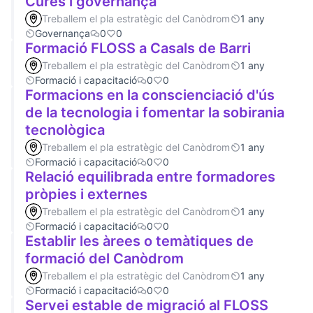
Cures i governança
Treballem el pla estratègic del Canòdrom
1 any
Governança
0
0
Formació FLOSS a Casals de Barri
Treballem el pla estratègic del Canòdrom
1 any
Formació i capacitació
0
0
Formacions en la conscienciació d'ús
de la tecnologia i fomentar la sobirania
tecnològica
Treballem el pla estratègic del Canòdrom
1 any
Formació i capacitació
0
0
Relació equilibrada entre formadores
pròpies i externes
Treballem el pla estratègic del Canòdrom
1 any
Formació i capacitació
0
0
Establir les àrees o temàtiques de
formació del Canòdrom
Treballem el pla estratègic del Canòdrom
1 any
Formació i capacitació
0
0
Servei estable de migració al FLOSS