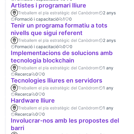
Artistes i programari lliure
Treballem el pla estratègic del Canòdrom
2 anys
Formació i capacitació
1
0
Tenir un programa formatiu a tots
nivells que sigui referent
Treballem el pla estratègic del Canòdrom
2 anys
Formació i capacitació
0
0
Implementacions de solucions amb
tecnologia blockchain
Treballem el pla estratègic del Canòdrom
1 any
Recerca
0
0
Tecnologies lliures en servidors
Treballem el pla estratègic del Canòdrom
1 any
Recerca
0
0
Hardware lliure
Treballem el pla estratègic del Canòdrom
1 any
Recerca
0
0
Involucrar-nos amb les propostes del
barri