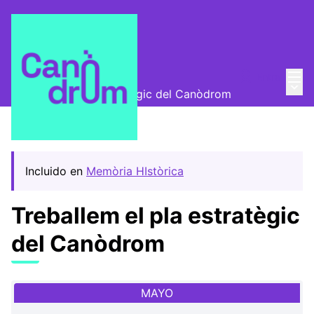
Menú
Entra
Encuentros
/
Menú 
Treballem el pla estratègic del Canòdrom
Incluido en
Memòria HIstòrica
Treballem el pla estratègic
del Canòdrom
MAYO