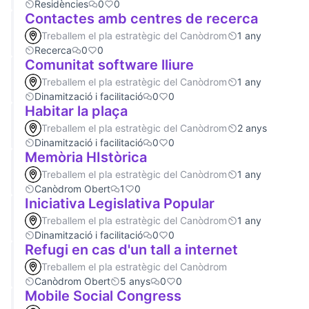
Residències
0
0
Contactes amb centres de recerca
Treballem el pla estratègic del Canòdrom
1 any
Recerca
0
0
Comunitat software lliure
Treballem el pla estratègic del Canòdrom
1 any
Dinamització i facilitació
0
0
Habitar la plaça
Treballem el pla estratègic del Canòdrom
2 anys
Dinamització i facilitació
0
0
Memòria HIstòrica
Treballem el pla estratègic del Canòdrom
1 any
Canòdrom Obert
1
0
Iniciativa Legislativa Popular
Treballem el pla estratègic del Canòdrom
1 any
Dinamització i facilitació
0
0
Refugi en cas d'un tall a internet
Treballem el pla estratègic del Canòdrom
Canòdrom Obert
5 anys
0
0
Mobile Social Congress