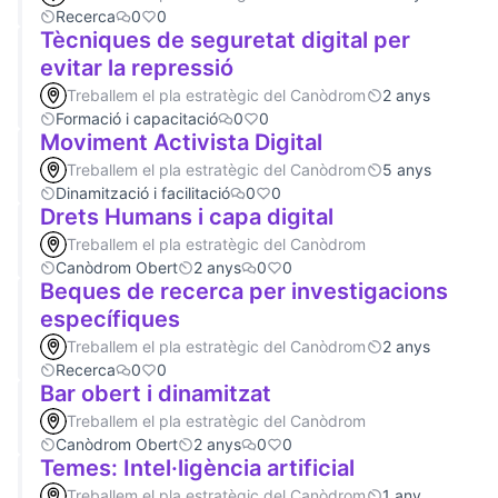
Recerca
0
0
Tècniques de seguretat digital per
evitar la repressió
Treballem el pla estratègic del Canòdrom
2 anys
Formació i capacitació
0
0
Moviment Activista Digital
Treballem el pla estratègic del Canòdrom
5 anys
Dinamització i facilitació
0
0
Drets Humans i capa digital
Treballem el pla estratègic del Canòdrom
Canòdrom Obert
2 anys
0
0
Beques de recerca per investigacions
específiques
Treballem el pla estratègic del Canòdrom
2 anys
Recerca
0
0
Bar obert i dinamitzat
Treballem el pla estratègic del Canòdrom
Canòdrom Obert
2 anys
0
0
Temes: Intel·ligència artificial
Treballem el pla estratègic del Canòdrom
1 any