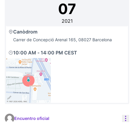
07
2021
Canòdrom
Carrer de Concepció Arenal 165, 08027 Barcelona
10:00 AM
-
14:00 PM CEST
(Link extern)
Con
Encuentro oficial