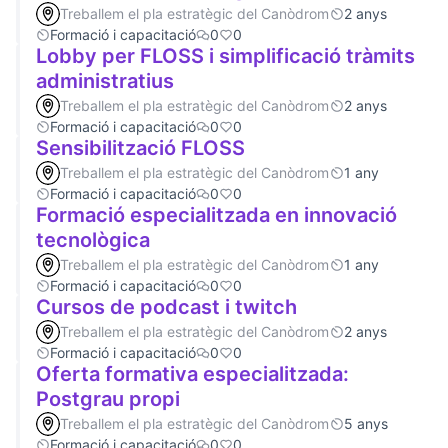
Treballem el pla estratègic del Canòdrom
2 anys
Formació i capacitació
0
0
Lobby per FLOSS i simplificació tràmits
administratius
Treballem el pla estratègic del Canòdrom
2 anys
Formació i capacitació
0
0
Sensibilització FLOSS
Treballem el pla estratègic del Canòdrom
1 any
Formació i capacitació
0
0
Formació especialitzada en innovació
tecnològica
Treballem el pla estratègic del Canòdrom
1 any
Formació i capacitació
0
0
Cursos de podcast i twitch
Treballem el pla estratègic del Canòdrom
2 anys
Formació i capacitació
0
0
Oferta formativa especialitzada:
Postgrau propi
Treballem el pla estratègic del Canòdrom
5 anys
Formació i capacitació
0
0