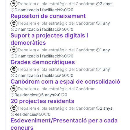
Treballem el pla estratègic del Canòdrom
2 anys
Dinamització i facilitació
0
0
Repositori de coneixement
Treballem el pla estratègic del Canòdrom
1 any
Dinamització i facilitació
0
0
Suport a projectes digitals i
democràtics
Treballem el pla estratègic del Canòdrom
1 any
Dinamització i facilitació
0
0
Grades democràtiques
Treballem el pla estratègic del Canòdrom
1 any
Dinamització i facilitació
0
0
Canòdrom com a espai de consolidació
Treballem el pla estratègic del Canòdrom
Residències
5 anys
0
0
20 projectes residents
Treballem el pla estratègic del Canòdrom
2 anys
Residències
0
0
Esdeveniment/Presentació per a cada
concurs