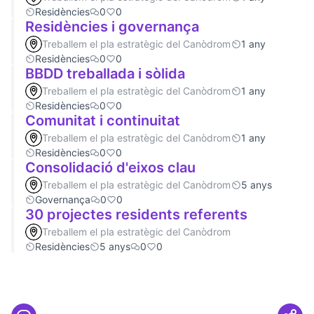
Residències
0
0
Residències i governança
Treballem el pla estratègic del Canòdrom
1 any
Residències
0
0
BBDD treballada i sòlida
Treballem el pla estratègic del Canòdrom
1 any
Residències
0
0
Comunitat i continuitat
Treballem el pla estratègic del Canòdrom
1 any
Residències
0
0
Consolidació d'eixos clau
Treballem el pla estratègic del Canòdrom
5 anys
Governança
0
0
30 projectes residents referents
Treballem el pla estratègic del Canòdrom
Residències
5 anys
0
0