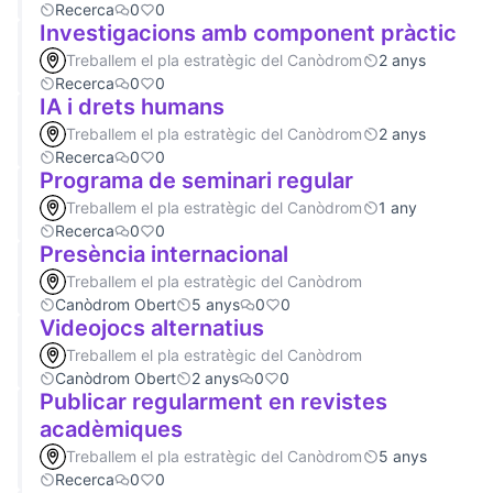
Recerca
0
0
Investigacions amb component pràctic
Treballem el pla estratègic del Canòdrom
2 anys
Recerca
0
0
IA i drets humans
Treballem el pla estratègic del Canòdrom
2 anys
Recerca
0
0
Programa de seminari regular
Treballem el pla estratègic del Canòdrom
1 any
Recerca
0
0
Presència internacional
Treballem el pla estratègic del Canòdrom
Canòdrom Obert
5 anys
0
0
Videojocs alternatius
Treballem el pla estratègic del Canòdrom
Canòdrom Obert
2 anys
0
0
Publicar regularment en revistes
acadèmiques
Treballem el pla estratègic del Canòdrom
5 anys
Recerca
0
0