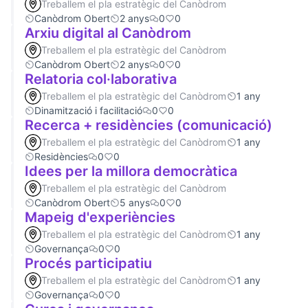
Treballem el pla estratègic del Canòdrom
Canòdrom Obert
2 anys
0
0
Arxiu digital al Canòdrom
Treballem el pla estratègic del Canòdrom
Canòdrom Obert
2 anys
0
0
Relatoria col·laborativa
Treballem el pla estratègic del Canòdrom
1 any
Dinamització i facilitació
0
0
Recerca + residències (comunicació)
Treballem el pla estratègic del Canòdrom
1 any
Residències
0
0
Idees per la millora democràtica
Treballem el pla estratègic del Canòdrom
Canòdrom Obert
5 anys
0
0
Mapeig d'experiències
Treballem el pla estratègic del Canòdrom
1 any
Governança
0
0
Procés participatiu
Treballem el pla estratègic del Canòdrom
1 any
Governança
0
0