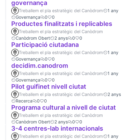
governança
Treballem el pla estratègic del Canòdrom
1 any
Governança
0
0
Productes finalitzats i replicables
Treballem el pla estratègic del Canòdrom
Canòdrom Obert
2 anys
0
0
Participació ciutadana
Treballem el pla estratègic del Canòdrom
1 any
Governança
0
0
decidim.canodrom
Treballem el pla estratègic del Canòdrom
1 any
Governança
0
0
Pilot guifinet nivell ciutat
Treballem el pla estratègic del Canòdrom
2 anys
Recerca
0
0
Programa cultural a nivell de ciutat
Treballem el pla estratègic del Canòdrom
Canòdrom Obert
2 anys
0
0
3-4 centres-lab internacionals
Treballem el pla estratègic del Canòdrom
1 any