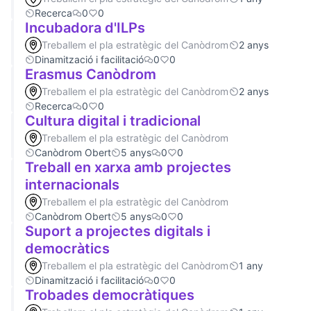
Recerca
0
0
Incubadora d'ILPs
Treballem el pla estratègic del Canòdrom
2 anys
Dinamització i facilitació
0
0
Erasmus Canòdrom
Treballem el pla estratègic del Canòdrom
2 anys
Recerca
0
0
Cultura digital i tradicional
Treballem el pla estratègic del Canòdrom
Canòdrom Obert
5 anys
0
0
Treball en xarxa amb projectes
internacionals
Treballem el pla estratègic del Canòdrom
Canòdrom Obert
5 anys
0
0
Suport a projectes digitals i
democràtics
Treballem el pla estratègic del Canòdrom
1 any
Dinamització i facilitació
0
0
Trobades democràtiques