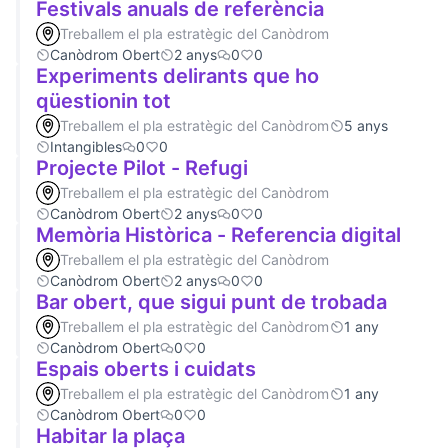
Festivals anuals de referència
Treballem el pla estratègic del Canòdrom
Canòdrom Obert
2 anys
0
0
Experiments delirants que ho
qüestionin tot
Treballem el pla estratègic del Canòdrom
5 anys
Intangibles
0
0
Projecte Pilot - Refugi
Treballem el pla estratègic del Canòdrom
Canòdrom Obert
2 anys
0
0
Memòria Històrica - Referencia digital
Treballem el pla estratègic del Canòdrom
Canòdrom Obert
2 anys
0
0
Bar obert, que sigui punt de trobada
Treballem el pla estratègic del Canòdrom
1 any
Canòdrom Obert
0
0
Espais oberts i cuidats
Treballem el pla estratègic del Canòdrom
1 any
Canòdrom Obert
0
0
Habitar la plaça