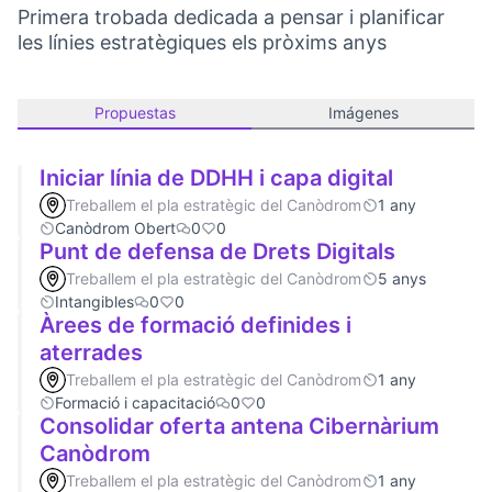
Primera trobada dedicada a pensar i planificar
les línies estratègiques els pròxims anys
Propuestas
Imágenes
Iniciar línia de DDHH i capa digital
Treballem el pla estratègic del Canòdrom
1 any
Canòdrom Obert
0
0
Punt de defensa de Drets Digitals
Treballem el pla estratègic del Canòdrom
5 anys
Intangibles
0
0
Àrees de formació definides i
aterrades
Treballem el pla estratègic del Canòdrom
1 any
Formació i capacitació
0
0
Consolidar oferta antena Cibernàrium
Canòdrom
Treballem el pla estratègic del Canòdrom
1 any