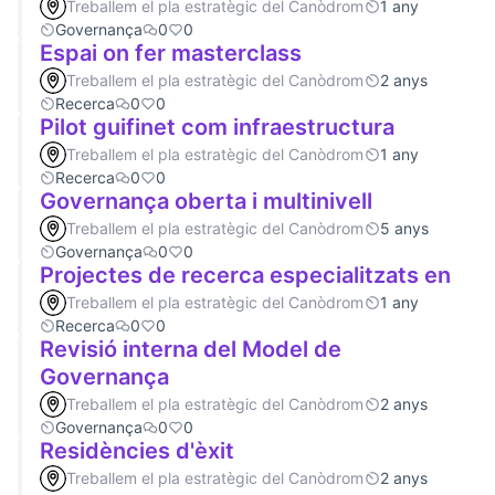
Treballem el pla estratègic del Canòdrom
1 any
Governança
0
0
Espai on fer masterclass
Treballem el pla estratègic del Canòdrom
2 anys
Recerca
0
0
Pilot guifinet com infraestructura
Treballem el pla estratègic del Canòdrom
1 any
Recerca
0
0
Governança oberta i multinivell
Treballem el pla estratègic del Canòdrom
5 anys
Governança
0
0
Projectes de recerca especialitzats en
Treballem el pla estratègic del Canòdrom
1 any
Recerca
0
0
Revisió interna del Model de
Governança
Treballem el pla estratègic del Canòdrom
2 anys
Governança
0
0
Residències d'èxit
Treballem el pla estratègic del Canòdrom
2 anys