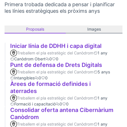
Primera trobada dedicada a pensar i planificar
les línies estratègiques els pròxims anys
Proposals
Images
Iniciar línia de DDHH i capa digital
Treballem el pla estratègic del Canòdrom
1 any
Canòdrom Obert
0
0
Punt de defensa de Drets Digitals
Treballem el pla estratègic del Canòdrom
5 anys
Intangibles
0
0
Àrees de formació definides i
aterrades
Treballem el pla estratègic del Canòdrom
1 any
Formació i capacitació
0
0
Consolidar oferta antena Cibernàrium
Canòdrom
Treballem el pla estratègic del Canòdrom
1 any