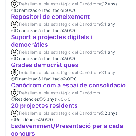
Treballem el pla estratègic del Canòdrom
2 anys
Dinamització i facilitació
0
0
Repositori de coneixement
Treballem el pla estratègic del Canòdrom
1 any
Dinamització i facilitació
0
0
Suport a projectes digitals i
democràtics
Treballem el pla estratègic del Canòdrom
1 any
Dinamització i facilitació
0
0
Grades democràtiques
Treballem el pla estratègic del Canòdrom
1 any
Dinamització i facilitació
0
0
Canòdrom com a espai de consolidació
Treballem el pla estratègic del Canòdrom
Residències
5 anys
0
0
20 projectes residents
Treballem el pla estratègic del Canòdrom
2 anys
Residències
0
0
Esdeveniment/Presentació per a cada
concurs