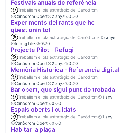
Festivals anuals de referència
Treballem el pla estratègic del Canòdrom
Canòdrom Obert
2 anys
0
0
Experiments delirants que ho
qüestionin tot
Treballem el pla estratègic del Canòdrom
5 anys
Intangibles
0
0
Projecte Pilot - Refugi
Treballem el pla estratègic del Canòdrom
Canòdrom Obert
2 anys
0
0
Memòria Històrica - Referencia digital
Treballem el pla estratègic del Canòdrom
Canòdrom Obert
2 anys
0
0
Bar obert, que sigui punt de trobada
Treballem el pla estratègic del Canòdrom
1 any
Canòdrom Obert
0
0
Espais oberts i cuidats
Treballem el pla estratègic del Canòdrom
1 any
Canòdrom Obert
0
0
Habitar la plaça