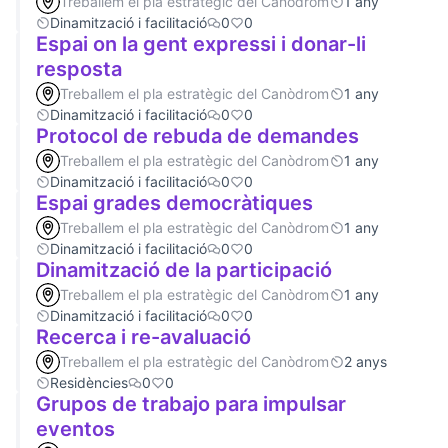
Treballem el pla estratègic del Canòdrom
1 any
Dinamització i facilitació
0
0
Espai on la gent expressi i donar-li
resposta
Treballem el pla estratègic del Canòdrom
1 any
Dinamització i facilitació
0
0
Protocol de rebuda de demandes
Treballem el pla estratègic del Canòdrom
1 any
Dinamització i facilitació
0
0
Espai grades democràtiques
Treballem el pla estratègic del Canòdrom
1 any
Dinamització i facilitació
0
0
Dinamització de la participació
Treballem el pla estratègic del Canòdrom
1 any
Dinamització i facilitació
0
0
Recerca i re-avaluació
Treballem el pla estratègic del Canòdrom
2 anys
Residències
0
0
Grupos de trabajo para impulsar
eventos