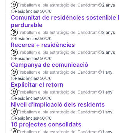
Treballem el pla estratègic del Canòdrom
2 anys
Residències
0
0
Comunitat de residències sostenible i
perdurable
Treballem el pla estratègic del Canòdrom
2 anys
Residències
0
0
Recerca + residències
Treballem el pla estratègic del Canòdrom
2 anys
Residències
0
0
Campanya de comunicació
Treballem el pla estratègic del Canòdrom
1 any
Residències
0
0
Explicitar el retorn
Treballem el pla estratègic del Canòdrom
1 any
Residències
0
0
Nivell d'implicació dels residents
Treballem el pla estratègic del Canòdrom
1 any
Residències
0
0
10 projectes consolidats
Treballem el pla estratègic del Canòdrom
1 any