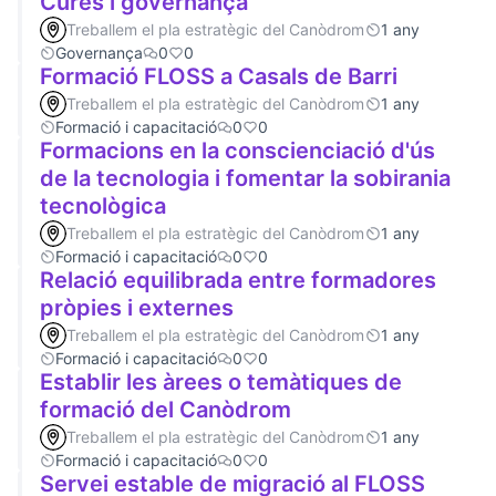
Cures i governança
Treballem el pla estratègic del Canòdrom
1 any
Governança
0
0
Formació FLOSS a Casals de Barri
Treballem el pla estratègic del Canòdrom
1 any
Formació i capacitació
0
0
Formacions en la conscienciació d'ús
de la tecnologia i fomentar la sobirania
tecnològica
Treballem el pla estratègic del Canòdrom
1 any
Formació i capacitació
0
0
Relació equilibrada entre formadores
pròpies i externes
Treballem el pla estratègic del Canòdrom
1 any
Formació i capacitació
0
0
Establir les àrees o temàtiques de
formació del Canòdrom
Treballem el pla estratègic del Canòdrom
1 any
Formació i capacitació
0
0
Servei estable de migració al FLOSS