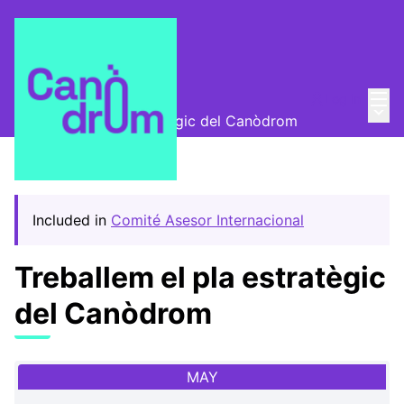
Mai
Log in
Trobades
/
Main
Treballem el pla estratègic del Canòdrom
Included in
Comité Asesor Internacional
Treballem el pla estratègic
del Canòdrom
MAY