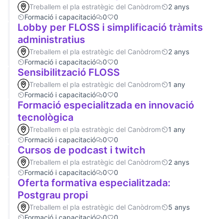
Treballem el pla estratègic del Canòdrom
2 anys
Formació i capacitació
0
0
Lobby per FLOSS i simplificació tràmits
administratius
Treballem el pla estratègic del Canòdrom
2 anys
Formació i capacitació
0
0
Sensibilització FLOSS
Treballem el pla estratègic del Canòdrom
1 any
Formació i capacitació
0
0
Formació especialitzada en innovació
tecnològica
Treballem el pla estratègic del Canòdrom
1 any
Formació i capacitació
0
0
Cursos de podcast i twitch
Treballem el pla estratègic del Canòdrom
2 anys
Formació i capacitació
0
0
Oferta formativa especialitzada:
Postgrau propi
Treballem el pla estratègic del Canòdrom
5 anys
Formació i capacitació
0
0