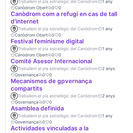
Treballem el pla estratègic del Canòdrom
1 any
Canòdrom Obert
0
0
Canòdrom com a refugi en cas de tall
d'internet
Treballem el pla estratègic del Canòdrom
1 any
Canòdrom Obert
0
0
Festival feminisme digital
Treballem el pla estratègic del Canòdrom
1 any
Canòdrom Obert
0
0
Comité Asesor Internacional
Treballem el pla estratègic del Canòdrom
2 anys
Governança
0
0
Mecanismes de gpvernança
compartits
Treballem el pla estratègic del Canòdrom
2 anys
Governança
0
0
Asamblea definida
Treballem el pla estratègic del Canòdrom
1 any
Governança
0
0
Actividades vinculadas a la