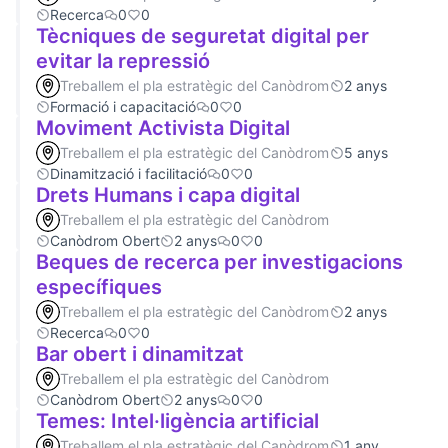
Recerca
0
0
Tècniques de seguretat digital per
evitar la repressió
Treballem el pla estratègic del Canòdrom
2 anys
Formació i capacitació
0
0
Moviment Activista Digital
Treballem el pla estratègic del Canòdrom
5 anys
Dinamització i facilitació
0
0
Drets Humans i capa digital
Treballem el pla estratègic del Canòdrom
Canòdrom Obert
2 anys
0
0
Beques de recerca per investigacions
específiques
Treballem el pla estratègic del Canòdrom
2 anys
Recerca
0
0
Bar obert i dinamitzat
Treballem el pla estratègic del Canòdrom
Canòdrom Obert
2 anys
0
0
Temes: Intel·ligència artificial
Treballem el pla estratègic del Canòdrom
1 any