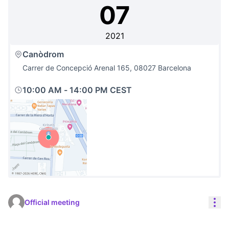
07
2021
Canòdrom
Carrer de Concepció Arenal 165, 08027 Barcelona
10:00 AM
-
14:00 PM CEST
(External link)
Res
Official meeting