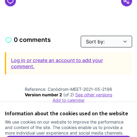
0 comments
Log in or create an account to add your
comment.
Reference: Canòdrom-MEET-2021-05-2196
Version number 2
(of 2)
see other versions
Add to calendar
Information about the cookies used on the website
Terms of Service
We use cookies on our website to improve the performance
Cookie settings
and content of the site. The cookies enable us to provide a
Comunitat Canòdrom at Facebook
(External link)
Comunitat Canòdrom at Instagram
(External link)
Comunitat Canòdrom at YouTube
(External link)
English
more individual user experience and social media channels.
Triar la llengua
Elegir el idioma
Choose language