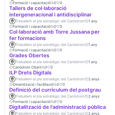
Formació i capacitació
0
0
Tallers de col·laboració
intergeneracional i antidisciplinar
Treballem el pla estratègic del Canòdrom
1 any
Formació i capacitació
0
0
Col·laboració amb Torre Jussana per
fer formacions
Treballem el pla estratègic del Canòdrom
1 any
Formació i capacitació
0
0
Grades Obertes
Treballem el pla estratègic del Canòdrom
1 any
Canòdrom Obert
0
0
ILP Drets Digitals
Treballem el pla estratègic del Canòdrom
2 anys
Dinamització i facilitació
0
0
Definició del currículum del postgrau
Treballem el pla estratègic del Canòdrom
2 anys
Formació i capacitació
0
0
Digitalització de l'administració pública
Treballem el pla estratègic del Canòdrom
2 anys