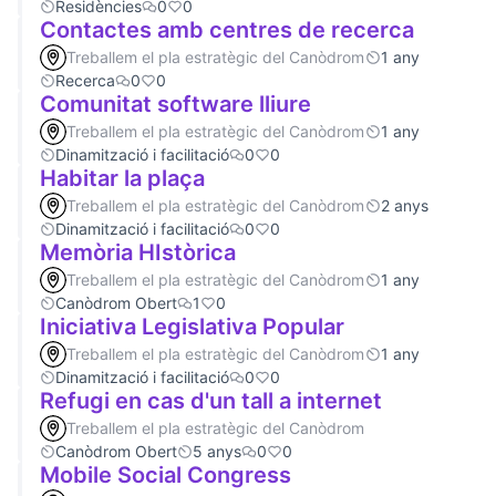
Residències
0
0
Contactes amb centres de recerca
Treballem el pla estratègic del Canòdrom
1 any
Recerca
0
0
Comunitat software lliure
Treballem el pla estratègic del Canòdrom
1 any
Dinamització i facilitació
0
0
Habitar la plaça
Treballem el pla estratègic del Canòdrom
2 anys
Dinamització i facilitació
0
0
Memòria HIstòrica
Treballem el pla estratègic del Canòdrom
1 any
Canòdrom Obert
1
0
Iniciativa Legislativa Popular
Treballem el pla estratègic del Canòdrom
1 any
Dinamització i facilitació
0
0
Refugi en cas d'un tall a internet
Treballem el pla estratègic del Canòdrom
Canòdrom Obert
5 anys
0
0
Mobile Social Congress