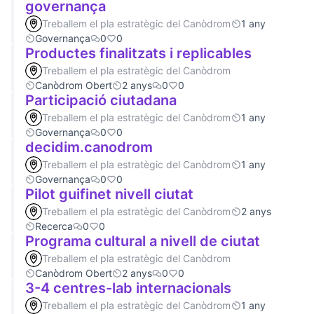
governança
Treballem el pla estratègic del Canòdrom
1 any
Governança
0
0
Productes finalitzats i replicables
Treballem el pla estratègic del Canòdrom
Canòdrom Obert
2 anys
0
0
Participació ciutadana
Treballem el pla estratègic del Canòdrom
1 any
Governança
0
0
decidim.canodrom
Treballem el pla estratègic del Canòdrom
1 any
Governança
0
0
Pilot guifinet nivell ciutat
Treballem el pla estratègic del Canòdrom
2 anys
Recerca
0
0
Programa cultural a nivell de ciutat
Treballem el pla estratègic del Canòdrom
Canòdrom Obert
2 anys
0
0
3-4 centres-lab internacionals
Treballem el pla estratègic del Canòdrom
1 any