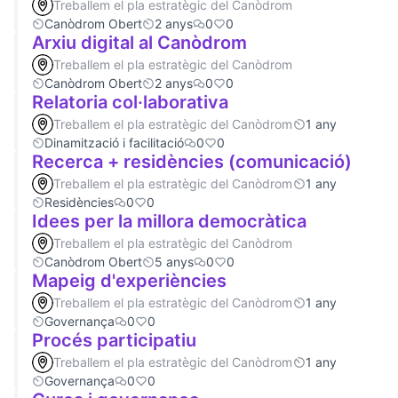
Treballem el pla estratègic del Canòdrom
Canòdrom Obert
2 anys
0
0
Arxiu digital al Canòdrom
Treballem el pla estratègic del Canòdrom
Canòdrom Obert
2 anys
0
0
Relatoria col·laborativa
Treballem el pla estratègic del Canòdrom
1 any
Dinamització i facilitació
0
0
Recerca + residències (comunicació)
Treballem el pla estratègic del Canòdrom
1 any
Residències
0
0
Idees per la millora democràtica
Treballem el pla estratègic del Canòdrom
Canòdrom Obert
5 anys
0
0
Mapeig d'experiències
Treballem el pla estratègic del Canòdrom
1 any
Governança
0
0
Procés participatiu
Treballem el pla estratègic del Canòdrom
1 any
Governança
0
0