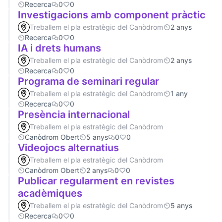
Recerca
0
0
Investigacions amb component pràctic
Treballem el pla estratègic del Canòdrom
2 anys
Recerca
0
0
IA i drets humans
Treballem el pla estratègic del Canòdrom
2 anys
Recerca
0
0
Programa de seminari regular
Treballem el pla estratègic del Canòdrom
1 any
Recerca
0
0
Presència internacional
Treballem el pla estratègic del Canòdrom
Canòdrom Obert
5 anys
0
0
Videojocs alternatius
Treballem el pla estratègic del Canòdrom
Canòdrom Obert
2 anys
0
0
Publicar regularment en revistes
acadèmiques
Treballem el pla estratègic del Canòdrom
5 anys
Recerca
0
0