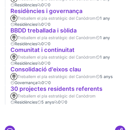
Residències
0
0
Residències i governança
Treballem el pla estratègic del Canòdrom
1 any
Residències
0
0
BBDD treballada i sòlida
Treballem el pla estratègic del Canòdrom
1 any
Residències
0
0
Comunitat i continuitat
Treballem el pla estratègic del Canòdrom
1 any
Residències
0
0
Consolidació d'eixos clau
Treballem el pla estratègic del Canòdrom
5 anys
Governança
0
0
30 projectes residents referents
Treballem el pla estratègic del Canòdrom
Residències
5 anys
0
0