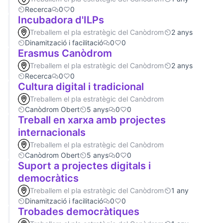
Recerca
0
0
Incubadora d'ILPs
Treballem el pla estratègic del Canòdrom
2 anys
Dinamització i facilitació
0
0
Erasmus Canòdrom
Treballem el pla estratègic del Canòdrom
2 anys
Recerca
0
0
Cultura digital i tradicional
Treballem el pla estratègic del Canòdrom
Canòdrom Obert
5 anys
0
0
Treball en xarxa amb projectes
internacionals
Treballem el pla estratègic del Canòdrom
Canòdrom Obert
5 anys
0
0
Suport a projectes digitals i
democràtics
Treballem el pla estratègic del Canòdrom
1 any
Dinamització i facilitació
0
0
Trobades democràtiques