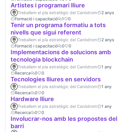
Artistes i programari lliure
Treballem el pla estratègic del Canòdrom
2 anys
Formació i capacitació
1
0
Tenir un programa formatiu a tots
nivells que sigui referent
Treballem el pla estratègic del Canòdrom
2 anys
Formació i capacitació
0
0
Implementacions de solucions amb
tecnologia blockchain
Treballem el pla estratègic del Canòdrom
1 any
Recerca
0
0
Tecnologies lliures en servidors
Treballem el pla estratègic del Canòdrom
1 any
Recerca
0
0
Hardware lliure
Treballem el pla estratègic del Canòdrom
1 any
Recerca
0
0
Involucrar-nos amb les propostes del
barri