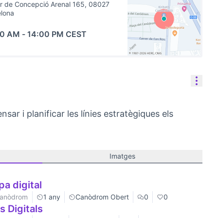
r de Concepció Arenal 165, 08027
elona
00 AM
-
14:00 PM CEST
(Link externo)
Cont
ar i planificar les línies estratègiques els
Imatges
pa digital
 Canòdrom
1 any
Canòdrom Obert
0
0
 Digitals