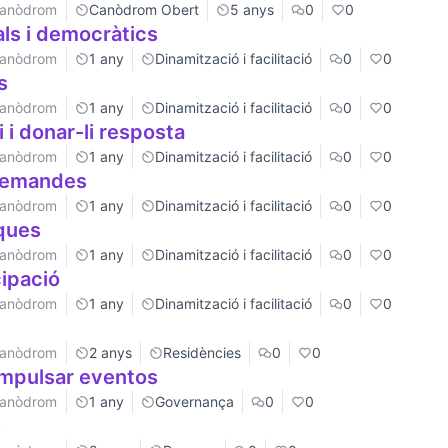
 Canòdrom
Canòdrom Obert
5 anys
0
0
als i democràtics
 Canòdrom
1 any
Dinamització i facilitació
0
0
s
 Canòdrom
1 any
Dinamització i facilitació
0
0
 i donar-li resposta
 Canòdrom
1 any
Dinamització i facilitació
0
0
 demandes
 Canòdrom
1 any
Dinamització i facilitació
0
0
ques
 Canòdrom
1 any
Dinamització i facilitació
0
0
cipació
 Canòdrom
1 any
Dinamització i facilitació
0
0
 Canòdrom
2 anys
Residències
0
0
impulsar eventos
 Canòdrom
1 any
Governança
0
0
s