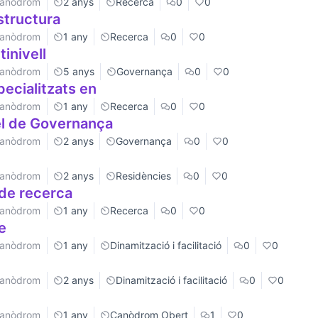
 Canòdrom
2 anys
Recerca
0
0
estructura
 Canòdrom
1 any
Recerca
0
0
inivell
 Canòdrom
5 anys
Governança
0
0
ecialitzats en
 Canòdrom
1 any
Recerca
0
0
el de Governança
 Canòdrom
2 anys
Governança
0
0
 Canòdrom
2 anys
Residències
0
0
de recerca
 Canòdrom
1 any
Recerca
0
0
e
 Canòdrom
1 any
Dinamització i facilitació
0
0
 Canòdrom
2 anys
Dinamització i facilitació
0
0
 Canòdrom
1 any
Canòdrom Obert
1
0