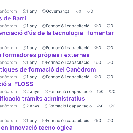
 Canòdrom
1 any
Governança
0
0
 de Barri
 Canòdrom
1 any
Formació i capacitació
0
0
nciació d'ús de la tecnologia i fomentar
 Canòdrom
1 any
Formació i capacitació
0
0
e formadores pròpies i externes
 Canòdrom
1 any
Formació i capacitació
0
0
màtiques de formació del Canòdrom
 Canòdrom
1 any
Formació i capacitació
0
0
ció al FLOSS
 Canòdrom
2 anys
Formació i capacitació
0
0
ficació tràmits administratius
 Canòdrom
2 anys
Formació i capacitació
0
0
 Canòdrom
1 any
Formació i capacitació
0
0
 en innovació tecnològica