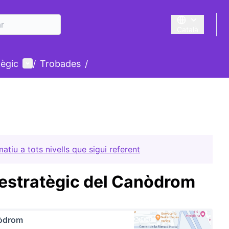
Català
Triar la llengua
Menú d'usuari
tègic
/
Trobades
/
tiu a tots nivells que sigui referent
 estratègic del Canòdrom
òdrom