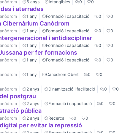
 Canòdrom
5 anys
Intangibles
0
0
des i aterrades
 Canòdrom
1 any
Formació i capacitació
0
0
na Cibernàrium Canòdrom
 Canòdrom
1 any
Formació i capacitació
0
0
intergeneracional i antidisciplinar
 Canòdrom
1 any
Formació i capacitació
0
0
 Jussana per fer formacions
 Canòdrom
1 any
Formació i capacitació
0
0
 Canòdrom
1 any
Canòdrom Obert
0
0
 Canòdrom
2 anys
Dinamització i facilitació
0
0
 del postgrau
 Canòdrom
2 anys
Formació i capacitació
0
0
istració pública
 Canòdrom
2 anys
Recerca
0
0
igital per evitar la repressió
 Canòdrom
2 anys
Formació i capacitació
0
0