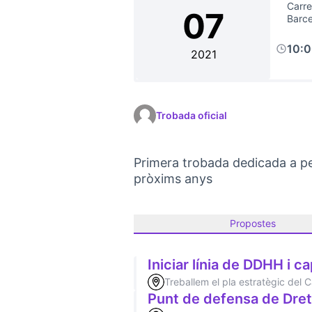
Carre
07
Barc
10:
2021
Trobada oficial
Primera trobada dedicada a pens
pròxims anys
Propostes
Iniciar línia de DDHH i ca
Treballem el pla estratègic del
Punt de defensa de Drets