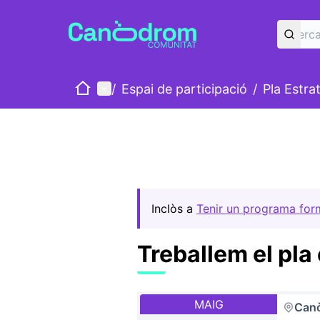
Inici
Menú principal
/
Espai de participació
/
Pla Estra
Inclòs a
Tenir un programa forma
Treballem el pla
MAIG
Can