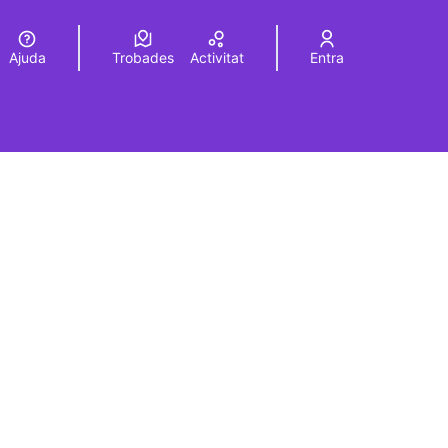
Ajuda
Trobades
Activitat
Entra
Elegir el idioma
Choose language