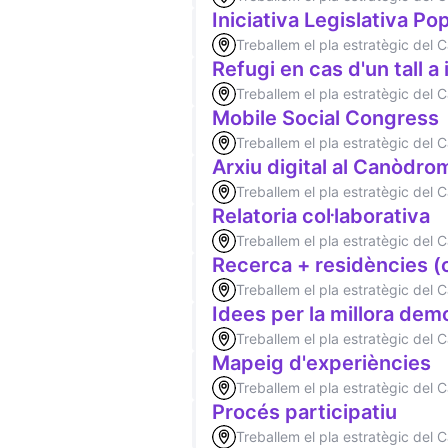
Iniciativa Legislativa Po
Treballem el pla estratègic del
Refugi en cas d'un tall a
Treballem el pla estratègic del
Mobile Social Congress
Treballem el pla estratègic del
Arxiu digital al Canòdro
Treballem el pla estratègic del
Relatoria col·laborativa
Treballem el pla estratègic del
Recerca + residències 
Treballem el pla estratègic del
Idees per la millora dem
Treballem el pla estratègic del
Mapeig d'experiències
Treballem el pla estratègic del
Procés participatiu
Treballem el pla estratègic del