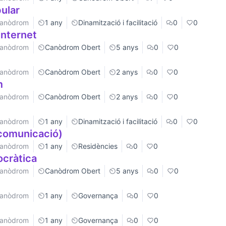
pular
 Canòdrom
1 any
Dinamització i facilitació
0
0
 internet
 Canòdrom
Canòdrom Obert
5 anys
0
0
 Canòdrom
Canòdrom Obert
2 anys
0
0
m
 Canòdrom
Canòdrom Obert
2 anys
0
0
 Canòdrom
1 any
Dinamització i facilitació
0
0
(comunicació)
 Canòdrom
1 any
Residències
0
0
ocràtica
 Canòdrom
Canòdrom Obert
5 anys
0
0
 Canòdrom
1 any
Governança
0
0
 Canòdrom
1 any
Governança
0
0