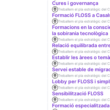
Cures i governança
Treballem el pla estratègic del
Formació FLOSS a Casals
Treballem el pla estratègic del
Formacions en la conscie
la sobirania tecnològica
Treballem el pla estratègic del
Relació equilibrada entr
Treballem el pla estratègic del
Establir les àrees o te
Treballem el pla estratègic del
Servei estable de migra
Treballem el pla estratègic del
Lobby per FLOSS i simpli
Treballem el pla estratègic del
Sensibilització FLOSS
Treballem el pla estratègic del
Formació especialitzada