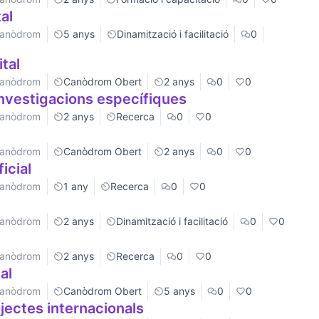
al
 Canòdrom
5 anys
Dinamització i facilitació
0
tal
 Canòdrom
Canòdrom Obert
2 anys
0
0
nvestigacions específiques
 Canòdrom
2 anys
Recerca
0
0
 Canòdrom
Canòdrom Obert
2 anys
0
0
ficial
 Canòdrom
1 any
Recerca
0
0
 Canòdrom
2 anys
Dinamització i facilitació
0
0
 Canòdrom
2 anys
Recerca
0
0
al
 Canòdrom
Canòdrom Obert
5 anys
0
0
jectes internacionals