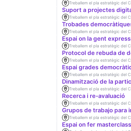
Treballem el pla estratègic del
Suport a projectes digit
Treballem el pla estratègic del
Trobades democràtique
Treballem el pla estratègic del
Espai on la gent expressi
Treballem el pla estratègic del
Protocol de rebuda de
Treballem el pla estratègic del
Espai grades democràti
Treballem el pla estratègic del
Dinamització de la parti
Treballem el pla estratègic del
Recerca i re-avaluació
Treballem el pla estratègic del
Grupos de trabajo para 
Treballem el pla estratègic del
Espai on fer masterclas