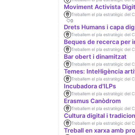
Moviment Activista Digit
Treballem el pla estratègic del
0
Drets Humans i capa digi
Treballem el pla estratègic del
Beques de recerca per i
Treballem el pla estratègic del
Bar obert i dinamitzat
Treballem el pla estratègic del
Temes: Intel·ligència arti
Treballem el pla estratègic del
Incubadora d'ILPs
Treballem el pla estratègic del
Erasmus Canòdrom
Treballem el pla estratègic del
Cultura digital i tradicion
Treballem el pla estratègic del
Treball en xarxa amb pro