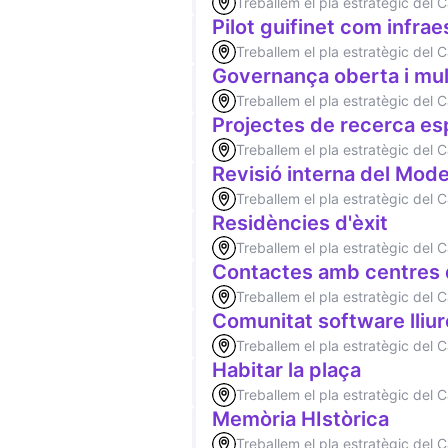
Treballem el pla estratègic del
Pilot guifinet com infra
Treballem el pla estratègic del
Governança oberta i mult
Treballem el pla estratègic del
Projectes de recerca esp
Treballem el pla estratègic del
Revisió interna del Mod
Treballem el pla estratègic del
Residències d'èxit
Treballem el pla estratègic del
Contactes amb centres 
Treballem el pla estratègic del
Comunitat software lliur
Treballem el pla estratègic del
Habitar la plaça
Treballem el pla estratègic del
Memòria HIstòrica
Treballem el pla estratègic del