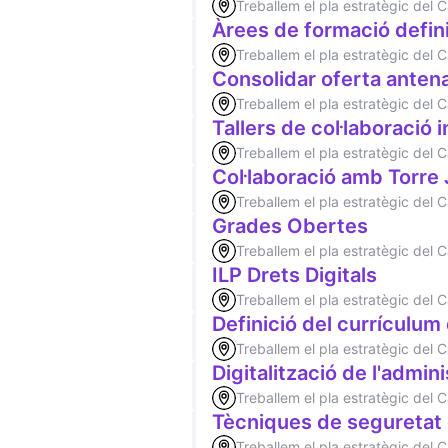
Treballem el pla estratègic del
Àrees de formació defini
Treballem el pla estratègic del
Consolidar oferta ante
Treballem el pla estratègic del
Tallers de col·laboració 
Treballem el pla estratègic del
Col·laboració amb Torre
Treballem el pla estratègic del
Grades Obertes
Treballem el pla estratègic del
ILP Drets Digitals
Treballem el pla estratègic del
Definició del currículum
Treballem el pla estratègic del
Digitalització de l'admin
Treballem el pla estratègic del
Tècniques de seguretat d
Treballem el pla estratègic del