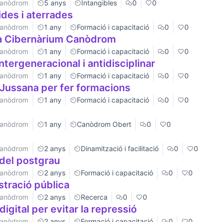
 Canòdrom
5 anys
Intangibles
0
0
des i aterrades
 Canòdrom
1 any
Formació i capacitació
0
0
na Cibernàrium Canòdrom
 Canòdrom
1 any
Formació i capacitació
0
0
intergeneracional i antidisciplinar
 Canòdrom
1 any
Formació i capacitació
0
0
 Jussana per fer formacions
 Canòdrom
1 any
Formació i capacitació
0
0
 Canòdrom
1 any
Canòdrom Obert
0
0
 Canòdrom
2 anys
Dinamització i facilitació
0
0
 del postgrau
 Canòdrom
2 anys
Formació i capacitació
0
0
istració pública
 Canòdrom
2 anys
Recerca
0
0
igital per evitar la repressió
 Canòdrom
2 anys
Formació i capacitació
0
0