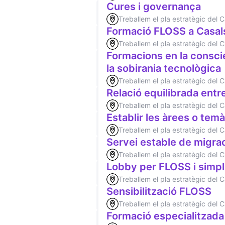
Cures i governança
Treballem el pla estratègic del
Formació FLOSS a Casals
Treballem el pla estratègic del
Formacions en la conscie
la sobirania tecnològica
Treballem el pla estratègic del
Relació equilibrada entr
Treballem el pla estratègic del
Establir les àrees o te
Treballem el pla estratègic del
Servei estable de migra
Treballem el pla estratègic del
Lobby per FLOSS i simpli
Treballem el pla estratègic del
Sensibilització FLOSS
Treballem el pla estratègic del
Formació especialitzada