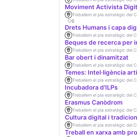
Moviment Activista Digit
Treballem el pla estratègic del
0
Drets Humans i capa digi
Treballem el pla estratègic del
Beques de recerca per i
Treballem el pla estratègic del
Bar obert i dinamitzat
Treballem el pla estratègic del
Temes: Intel·ligència arti
Treballem el pla estratègic del
Incubadora d'ILPs
Treballem el pla estratègic del
Erasmus Canòdrom
Treballem el pla estratègic del
Cultura digital i tradicion
Treballem el pla estratègic del
Treball en xarxa amb pro