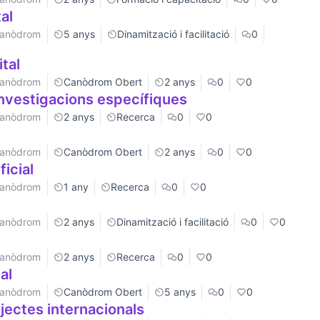
al
 Canòdrom
5 anys
Dinamització i facilitació
0
tal
 Canòdrom
Canòdrom Obert
2 anys
0
0
nvestigacions específiques
 Canòdrom
2 anys
Recerca
0
0
 Canòdrom
Canòdrom Obert
2 anys
0
0
ficial
 Canòdrom
1 any
Recerca
0
0
 Canòdrom
2 anys
Dinamització i facilitació
0
0
 Canòdrom
2 anys
Recerca
0
0
al
 Canòdrom
Canòdrom Obert
5 anys
0
0
jectes internacionals