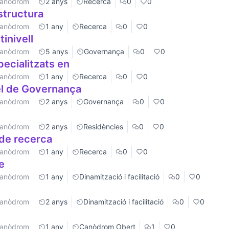
 Canòdrom
2 anys
Recerca
0
0
estructura
 Canòdrom
1 any
Recerca
0
0
inivell
 Canòdrom
5 anys
Governança
0
0
ecialitzats en
 Canòdrom
1 any
Recerca
0
0
el de Governança
 Canòdrom
2 anys
Governança
0
0
 Canòdrom
2 anys
Residències
0
0
de recerca
 Canòdrom
1 any
Recerca
0
0
e
 Canòdrom
1 any
Dinamització i facilitació
0
0
 Canòdrom
2 anys
Dinamització i facilitació
0
0
 Canòdrom
1 any
Canòdrom Obert
1
0