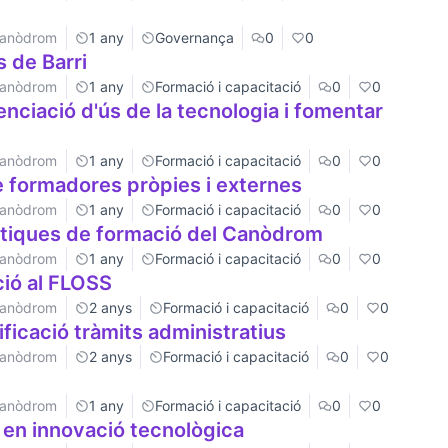
 Canòdrom
1 any
Governança
0
0
 de Barri
 Canòdrom
1 any
Formació i capacitació
0
0
nciació d'ús de la tecnologia i fomentar
 Canòdrom
1 any
Formació i capacitació
0
0
e formadores pròpies i externes
 Canòdrom
1 any
Formació i capacitació
0
0
màtiques de formació del Canòdrom
 Canòdrom
1 any
Formació i capacitació
0
0
ció al FLOSS
 Canòdrom
2 anys
Formació i capacitació
0
0
ficació tràmits administratius
 Canòdrom
2 anys
Formació i capacitació
0
0
 Canòdrom
1 any
Formació i capacitació
0
0
 en innovació tecnològica