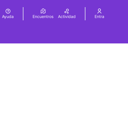
Ayuda
Encuentros
Actividad
Entra
legir el idioma
Choose language