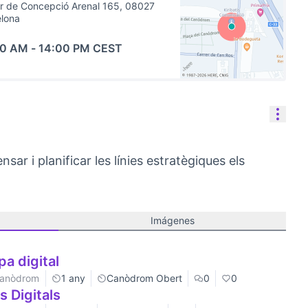
r de Concepció Arenal 165, 08027
elona
00 AM
-
14:00 PM CEST
(Link extern)
Cont
ar i planificar les línies estratègiques els
Imágenes
pa digital
 Canòdrom
1 any
Canòdrom Obert
0
0
 Digitals