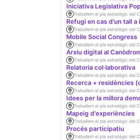
Iniciativa Legislativa Po
Treballem el pla estratègic del
Refugi en cas d'un tall a
Treballem el pla estratègic del
Mobile Social Congress
Treballem el pla estratègic del
Arxiu digital al Canòdro
Treballem el pla estratègic del
Relatoria col·laborativa
Treballem el pla estratègic del
Recerca + residències 
Treballem el pla estratègic del
Idees per la millora dem
Treballem el pla estratègic del
Mapeig d'experiències
Treballem el pla estratègic del
Procés participatiu
Treballem el pla estratègic del