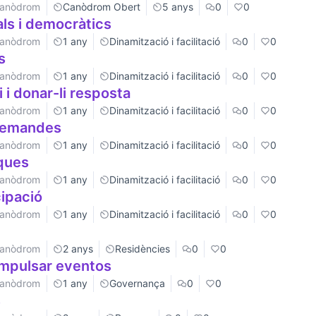
 Canòdrom
Canòdrom Obert
5 anys
0
0
als i democràtics
 Canòdrom
1 any
Dinamització i facilitació
0
0
s
 Canòdrom
1 any
Dinamització i facilitació
0
0
 i donar-li resposta
 Canòdrom
1 any
Dinamització i facilitació
0
0
 demandes
 Canòdrom
1 any
Dinamització i facilitació
0
0
ques
 Canòdrom
1 any
Dinamització i facilitació
0
0
cipació
 Canòdrom
1 any
Dinamització i facilitació
0
0
 Canòdrom
2 anys
Residències
0
0
impulsar eventos
 Canòdrom
1 any
Governança
0
0
s