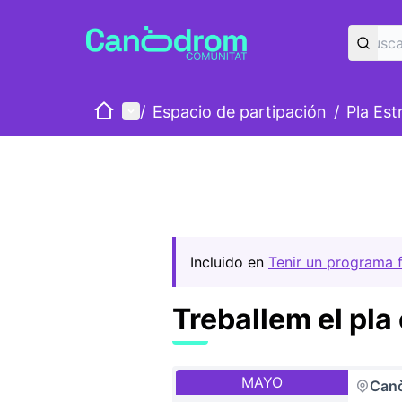
Inicio
Menú principal
/
Espacio de partipación
/
Pla Est
Incluido en
Tenir un programa fo
Treballem el pla
MAYO
Can