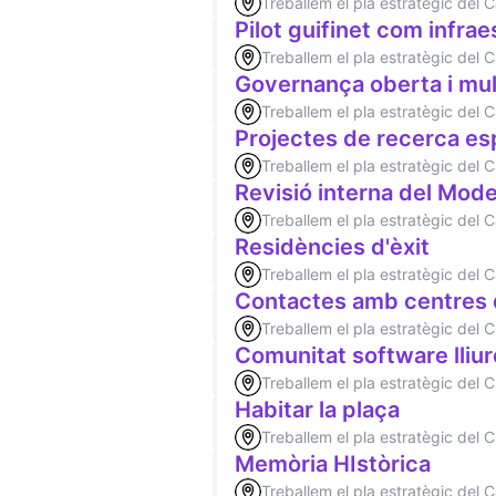
Treballem el pla estratègic del
Pilot guifinet com infra
Treballem el pla estratègic del
Governança oberta i mult
Treballem el pla estratègic del
Projectes de recerca esp
Treballem el pla estratègic del
Revisió interna del Mod
Treballem el pla estratègic del
Residències d'èxit
Treballem el pla estratègic del
Contactes amb centres 
Treballem el pla estratègic del
Comunitat software lliur
Treballem el pla estratègic del
Habitar la plaça
Treballem el pla estratègic del
Memòria HIstòrica
Treballem el pla estratègic del