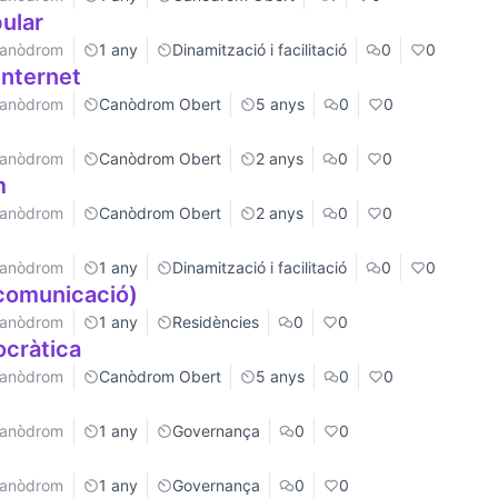
pular
 Canòdrom
1 any
Dinamització i facilitació
0
0
 internet
 Canòdrom
Canòdrom Obert
5 anys
0
0
 Canòdrom
Canòdrom Obert
2 anys
0
0
m
 Canòdrom
Canòdrom Obert
2 anys
0
0
 Canòdrom
1 any
Dinamització i facilitació
0
0
(comunicació)
 Canòdrom
1 any
Residències
0
0
ocràtica
 Canòdrom
Canòdrom Obert
5 anys
0
0
 Canòdrom
1 any
Governança
0
0
 Canòdrom
1 any
Governança
0
0