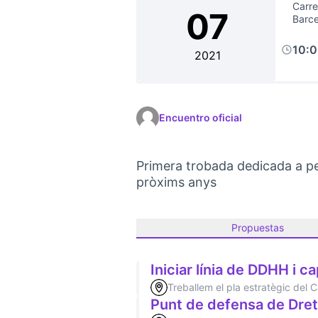
Carre
07
Barc
10:
2021
Encuentro oficial
Primera trobada dedicada a pens
pròxims anys
Propuestas
Iniciar línia de DDHH i ca
Treballem el pla estratègic del
Punt de defensa de Drets