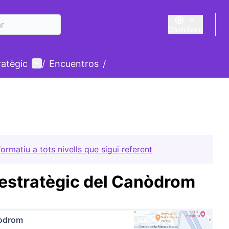
Castellano
Triar la llengua
E
Menú de usuario
ratègic
/
Encuentros
/
rmatiu a tots nivells que sigui referent
 estratègic del Canòdrom
òdrom