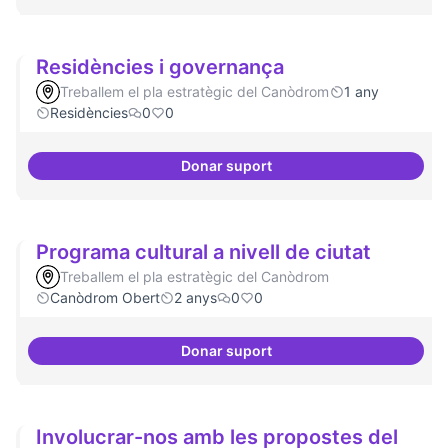
Residències i governança
Treballem el pla estratègic del Canòdrom
1 any
Residències
0
0
Donar suport
Residències i governança
Programa cultural a nivell de ciutat
Treballem el pla estratègic del Canòdrom
Canòdrom Obert
2 anys
0
0
Donar suport
Programa cultural a nivell de ciu
Involucrar-nos amb les propostes del