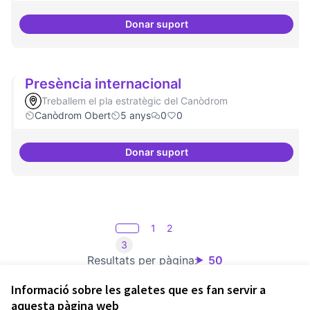
Donar suport
Governança oberta i multinivell
Presència internacional
Treballem el pla estratègic del Canòdrom
Canòdrom Obert
5 anys
0
0
Donar suport
Presència internacional
1
2
3
Resultats per pàgina:
50
Informació sobre les galetes que es fan servir a
aquesta pàgina web