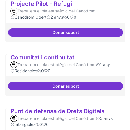
Projecte Pilot - Refugi
Treballem el pla estratègic del Canòdrom
Canòdrom Obert
2 anys
0
0
Donar suport
Projecte Pilot - Refugi
Comunitat i continuitat
Treballem el pla estratègic del Canòdrom
1 any
Residències
0
0
Donar suport
Comunitat i continuitat
Punt de defensa de Drets Digitals
Treballem el pla estratègic del Canòdrom
5 anys
Intangibles
0
0