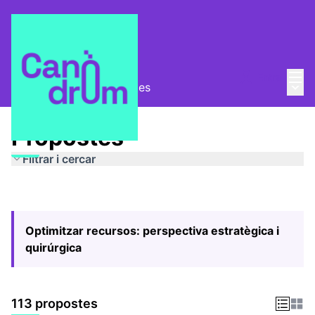
Menú
Entra
Menú 
Pla Estratègic
/
Propostes
Propostes
Filtrar i cercar
Optimitzar recursos: perspectiva estratègica i
quirúrgica
113 propostes