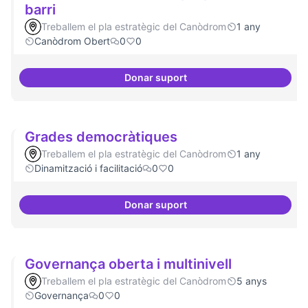
barri
Treballem el pla estratègic del Canòdrom
1 any
Canòdrom Obert
0
0
Donar suport
Involucrar-nos amb les proposte
Grades democràtiques
Treballem el pla estratègic del Canòdrom
1 any
Dinamització i facilitació
0
0
Donar suport
Grades democràtiques
Governança oberta i multinivell
Treballem el pla estratègic del Canòdrom
5 anys
Governança
0
0