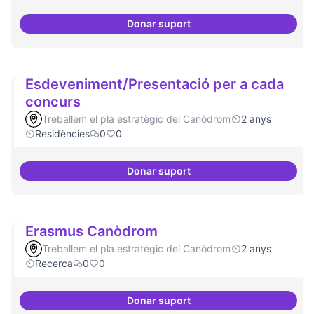
Donar suport
Punt de defensa de Drets Digital
Esdeveniment/Presentació per a cada
concurs
Treballem el pla estratègic del Canòdrom
2 anys
Residències
0
0
Donar suport
Esdeveniment/Presentació per a
Erasmus Canòdrom
Treballem el pla estratègic del Canòdrom
2 anys
Recerca
0
0
Donar suport
Erasmus Canòdrom