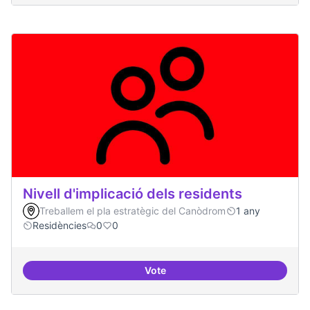
Nivell d'implicació dels residents
Treballem el pla estratègic del Canòdrom
1 any
Residències
0
0
Vote
Nivell d'implicació dels residents