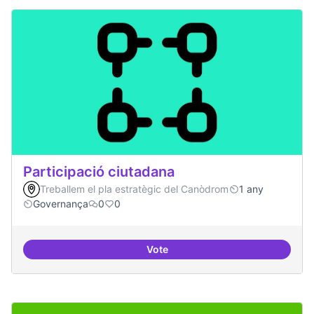
Participació ciutadana
Treballem el pla estratègic del Canòdrom
1 any
Governança
0
0
Vote
Participació ciutadana