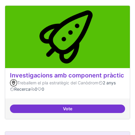
Investigacions amb component pràctic
Treballem el pla estratègic del Canòdrom
2 anys
Recerca
0
0
Vote
Investigacions amb component p