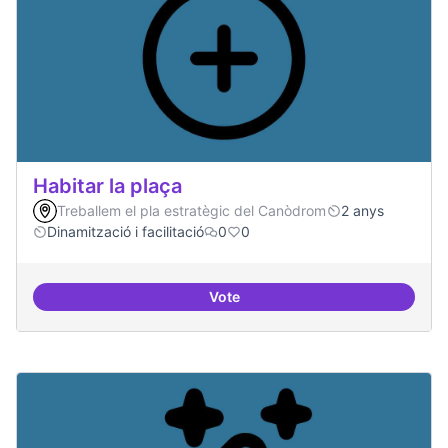
Habitar la plaça
Treballem el pla estratègic del Canòdrom
2 anys
Dinamització i facilitació
0
0
Vote
Habitar la plaça