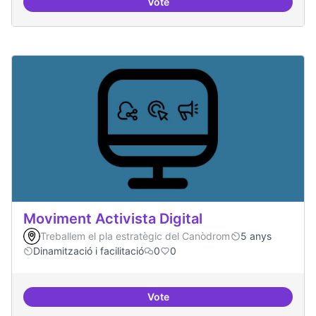
Vote
Model exportable - guifinet a nive
Moviment Activista Digital
Treballem el pla estratègic del Canòdrom
5 anys
Dinamització i facilitació
0
0
Vote
Moviment Activista Digital