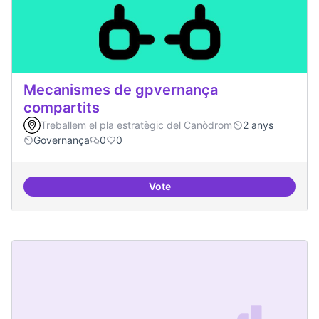
Mecanismes de gpvernança
compartits
Treballem el pla estratègic del Canòdrom
2 anys
Governança
0
0
Vote
Mecanismes de gpvernança comp