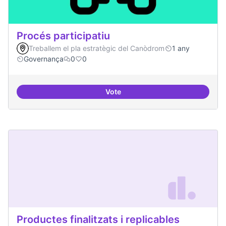
Procés participatiu
Treballem el pla estratègic del Canòdrom
1 any
Governança
0
0
Vote
Procés participatiu
Productes finalitzats i replicables