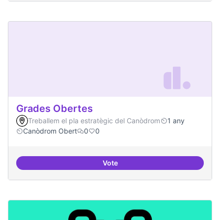
Grades Obertes
Treballem el pla estratègic del Canòdrom
1 any
Canòdrom Obert
0
0
Vote
Grades Obertes