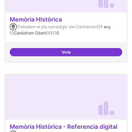
Memòria HIstòrica
Treballem el pla estratègic del Canòdrom
1 any
Canòdrom Obert
1
0
Vote
Memòria HIstòrica
Memòria Històrica - Referencia digital