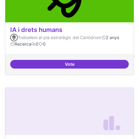
IA i drets humans
Treballem el pla estratègic del Canòdrom
2 anys
Recerca
0
0
Vote
IA i drets humans