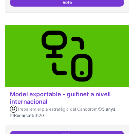
Vote
Mobile Social Congress
Model exportable - guifinet a nivell
internacional
Treballem el pla estratègic del Canòdrom
5 anys
Recerca
0
0