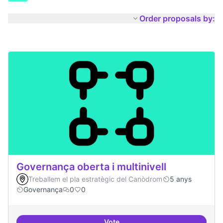
Order proposals by:
Governança oberta i multinivell
Treballem el pla estratègic del Canòdrom
5 anys
Governança
0
0
Vote