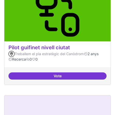
Pilot guifinet nivell ciutat
Treballem el pla estratègic del Canòdrom
2 anys
Recerca
0
0
Vote
Pilot guifinet nivell ciutat