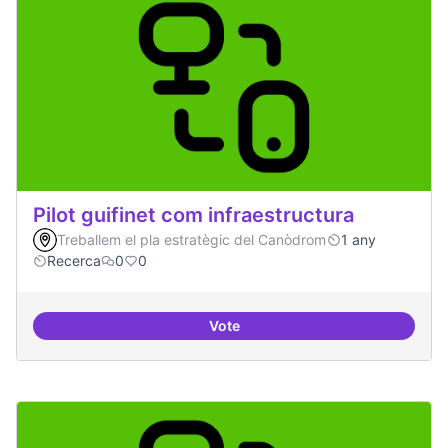
Pilot guifinet com infraestructura
Treballem el pla estratègic del Canòdrom
1 any
Recerca
0
0
Vote
Pilot guifinet com infraestructur