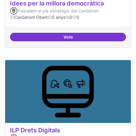
Idees per la millora democràtica
Treballem el pla estratègic del Canòdrom
Canòdrom Obert
5 anys
0
0
Vote
Idees per la millora democràtica
ILP Drets Digitals