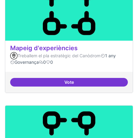
Mapeig d'experiències
Treballem el pla estratègic del Canòdrom
1 any
Governança
0
0
Vote
Mapeig d'experiències