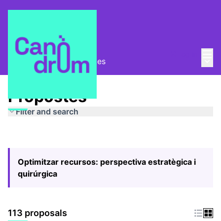
Mai
Log in
Main
Pla Estratègic
/
Propostes
Propostes
Filter and search
Optimitzar recursos: perspectiva estratègica i
quirúrgica
113 proposals