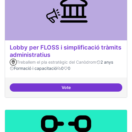
Lobby per FLOSS i simplificació tràmits
administratius
Treballem el pla estratègic del Canòdrom
2 anys
Formació i capacitació
0
0
Vote
Lobby per FLOSS i simplificació 