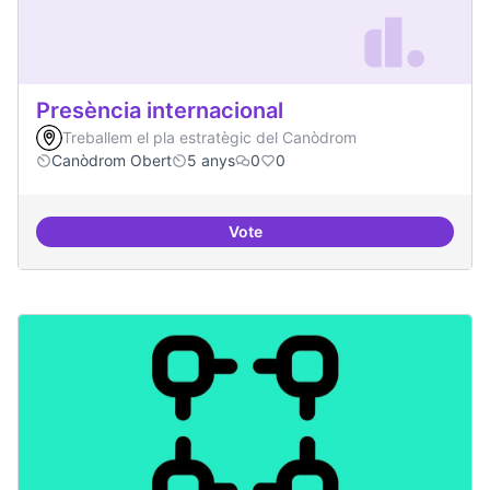
Presència internacional
Treballem el pla estratègic del Canòdrom
Canòdrom Obert
5 anys
0
0
Vote
Presència internacional