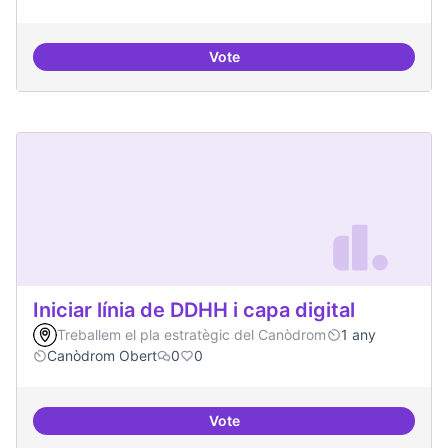
Vote
Incubadora d'ILPs
Iniciar línia de DDHH i capa digital
Treballem el pla estratègic del Canòdrom
1 any
Canòdrom Obert
0
0
Vote
Iniciar línia de DDHH i capa digita