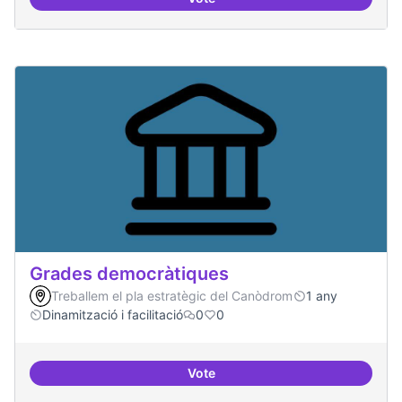
Governança oberta i multinivell
Grades democràtiques
Treballem el pla estratègic del Canòdrom
1 any
Dinamització i facilitació
0
0
Vote
Grades democràtiques