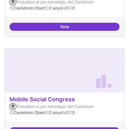
Treballem el pla estratègic del Canòdrom
Canòdrom Obert
2 anys
0
0
Vote
Memòria Històrica - Referencia di
Mobile Social Congress
Treballem el pla estratègic del Canòdrom
Canòdrom Obert
2 anys
0
0