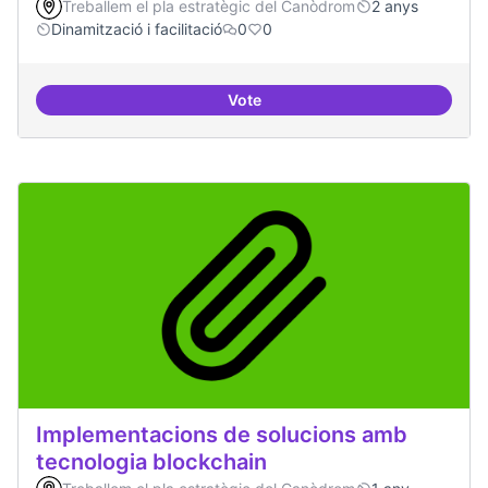
Treballem el pla estratègic del Canòdrom
2 anys
Dinamització i facilitació
0
0
Vote
ILP Drets Digitals
Implementacions de solucions amb
tecnologia blockchain