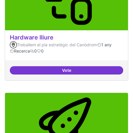
Hardware lliure
Treballem el pla estratègic del Canòdrom
1 any
Recerca
0
0
Vote
Hardware lliure