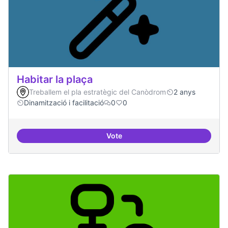
Habitar la plaça
Treballem el pla estratègic del Canòdrom
2 anys
Dinamització i facilitació
0
0
Vote
Habitar la plaça