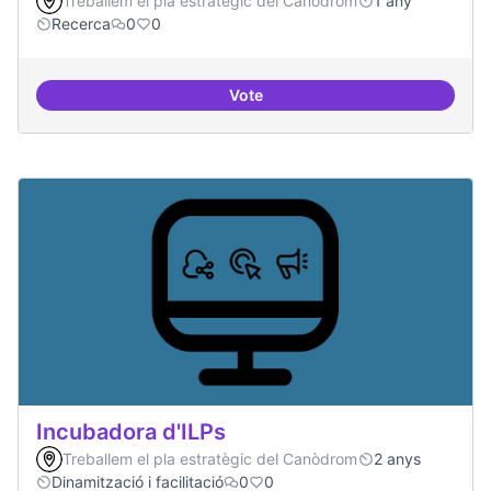
Treballem el pla estratègic del Canòdrom
1 any
Recerca
0
0
Vote
Implementacions de solucions a
Incubadora d'ILPs
Treballem el pla estratègic del Canòdrom
2 anys
Dinamització i facilitació
0
0