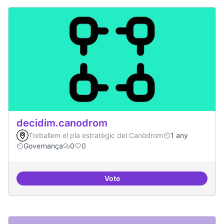
decidim.canodrom
Treballem el pla estratègic del Canòdrom
1 any
Governança
0
0
Vote
decidim.canodrom