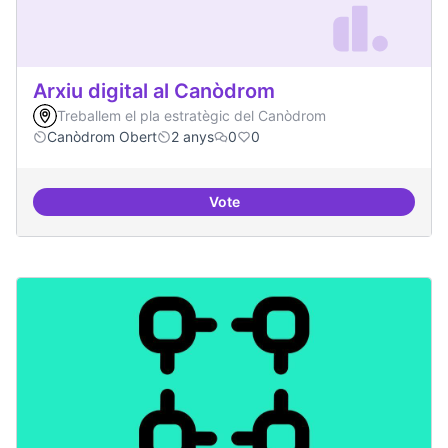
Arxiu digital al Canòdrom
Treballem el pla estratègic del Canòdrom
Canòdrom Obert
2 anys
0
0
Vote
Arxiu digital al Canòdrom