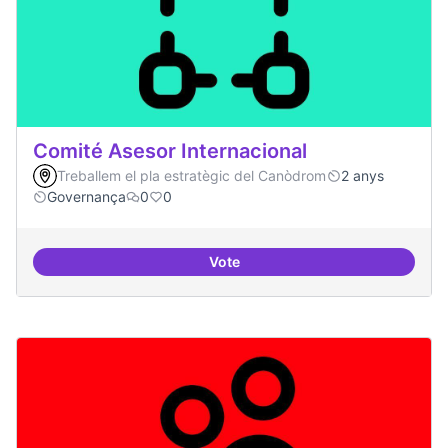
Comité Asesor Internacional
Treballem el pla estratègic del Canòdrom
2 anys
Governança
0
0
Vote
Comité Asesor Internacional