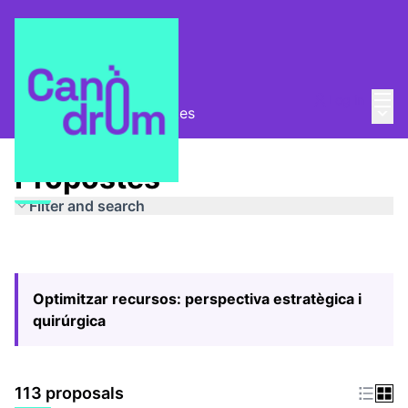
Mai
Log in
Main
Pla Estratègic
/
Propostes
Propostes
Filter and search
Optimitzar recursos: perspectiva estratègica i
quirúrgica
113 proposals