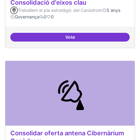
Consolidació d'eixos clau
Treballem el pla estratègic del Canòdrom
5 anys
Governança
0
0
Vote
Consolidació d'eixos clau
Consolidar oferta antena Cibernàrium