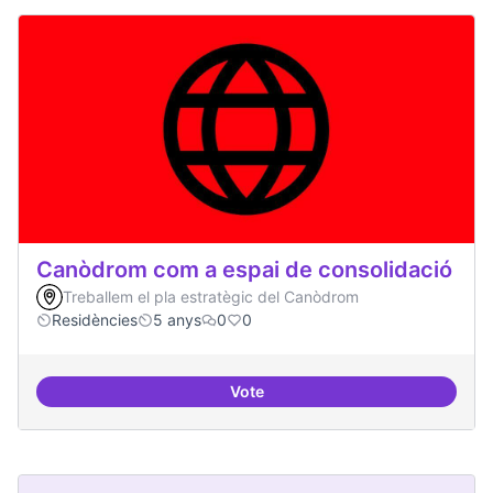
Canòdrom com a espai de consolidació
Treballem el pla estratègic del Canòdrom
Residències
5 anys
0
0
Vote
Canòdrom com a espai de consol