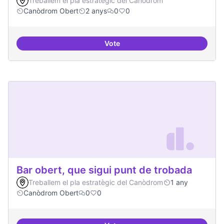
Treballem el pla estratègic del Canòdrom
Canòdrom Obert
2 anys
0
0
Vote
Bar obert i dinamitzat
Bar obert, que sigui punt de trobada
Treballem el pla estratègic del Canòdrom
1 any
Canòdrom Obert
0
0