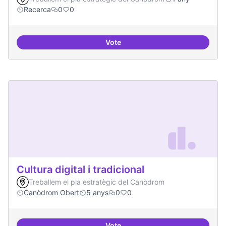
Recerca
0
0
Vote
Contactes amb centres de recer
Cultura digital i tradicional
Treballem el pla estratègic del Canòdrom
Canòdrom Obert
5 anys
0
0
Vote