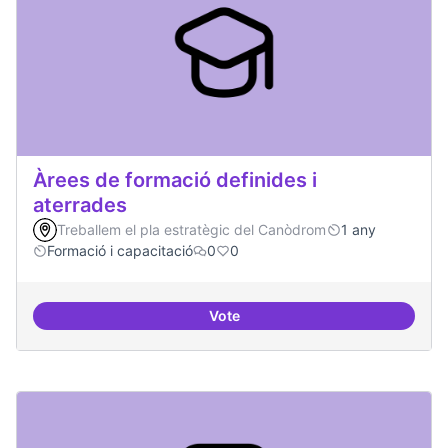
Àrees de formació definides i
aterrades
Treballem el pla estratègic del Canòdrom
1 any
Formació i capacitació
0
0
Vote
Àrees de formació definides i at