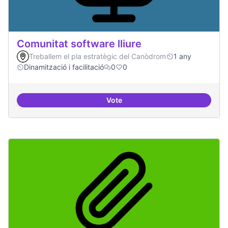
Comunitat software lliure
Treballem el pla estratègic del Canòdrom
1 any
Dinamització i facilitació
0
0
Vote
Comunitat software lliure