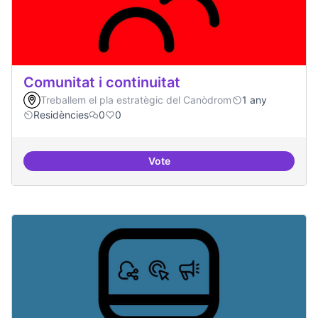
Comunitat i continuitat
Treballem el pla estratègic del Canòdrom
1 any
Residències
0
0
Vote
Comunitat i continuitat