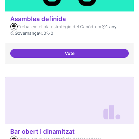
Asamblea definida
Treballem el pla estratègic del Canòdrom
1 any
Governança
0
0
Vote
Asamblea definida
Bar obert i dinamitzat