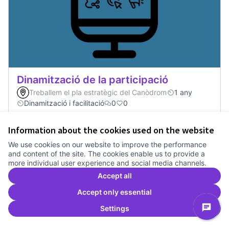
Dinamització de la participació
Treballem el pla estratègic del Canòdrom
1 any
Dinamització i facilitació
0
0
Information about the cookies used on the website
Vote
Dinamització de la participació
We use cookies on our website to improve the performance
and content of the site. The cookies enable us to provide a
more individual user experience and social media channels.
Accept all
Accept only essential
Settings