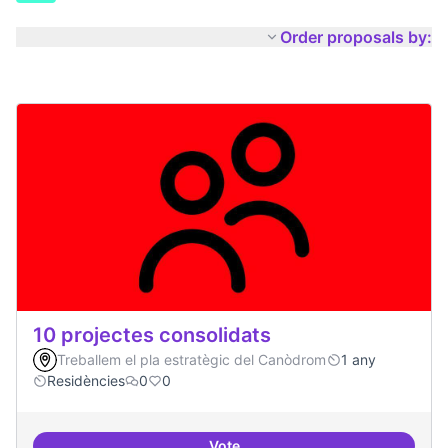
Order proposals by:
10 projectes consolidats
Treballem el pla estratègic del Canòdrom
1 any
Residències
0
0
Vote