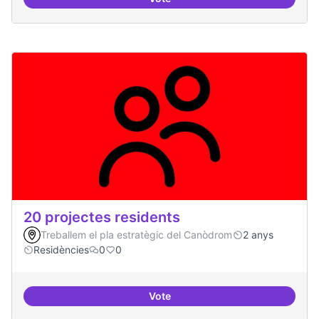
10 projectes consolidats
20 projectes residents
Treballem el pla estratègic del Canòdrom
2 anys
Residències
0
0
Vote
20 projectes residents