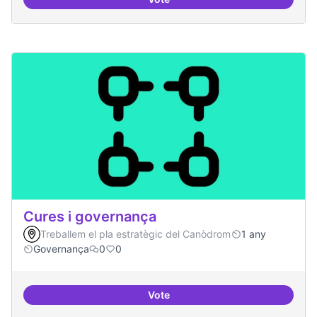
Cultura digital i tradicional
Cures i governança
Treballem el pla estratègic del Canòdrom
1 any
Governança
0
0
Vote
Cures i governança