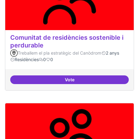
Comunitat de residències sostenible i
perdurable
Treballem el pla estratègic del Canòdrom
2 anys
Residències
0
0
Vote
Comunitat de r