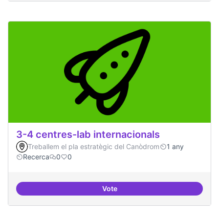
3-4 centres-lab internacionals
Treballem el pla estratègic del Canòdrom
1 any
Recerca
0
0
Vote
3-4 centres-lab internacionals