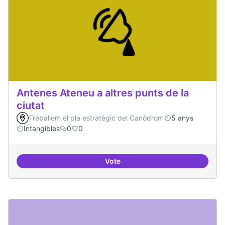
Antenes Ateneu a altres punts de la
ciutat
Treballem el pla estratègic del Canòdrom
5 anys
Intangibles
0
0
Vote
Antenes Ateneu a altres punts de 