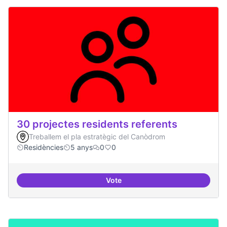
30 projectes residents referents
Treballem el pla estratègic del Canòdrom
Residències
5 anys
0
0
Vote
30 projectes residents referents