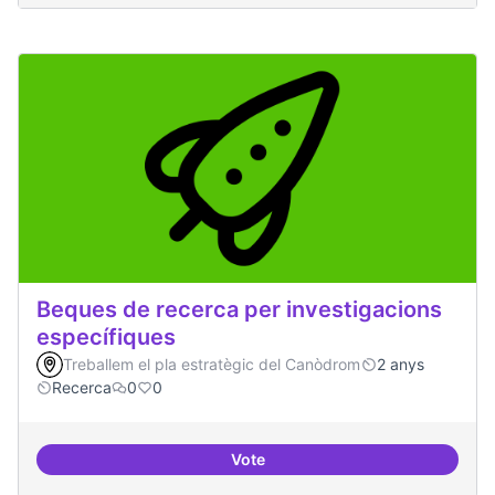
Beques de recerca per investigacions
específiques
Treballem el pla estratègic del Canòdrom
2 anys
Recerca
0
0
Vote
Beques de recerca per investiga