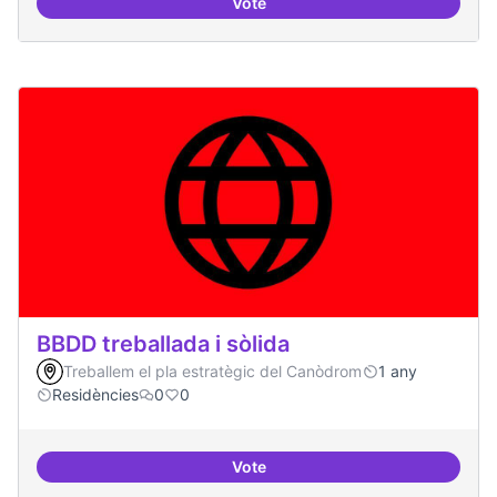
Vote
Bar obert, que sigui punt de trob
BBDD treballada i sòlida
Treballem el pla estratègic del Canòdrom
1 any
Residències
0
0
Vote
BBDD treballada i sòlida