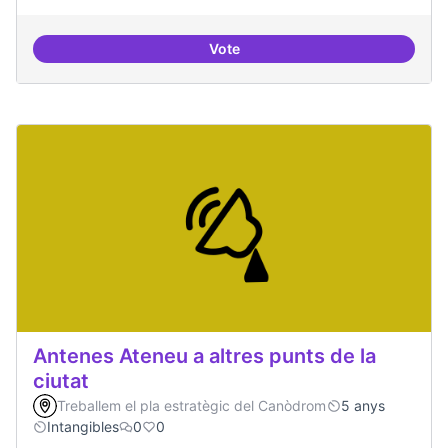
Vote
Idees per la millora democràtica
Antenes Ateneu a altres punts de la
ciutat
Treballem el pla estratègic del Canòdrom
5 anys
Intangibles
0
0