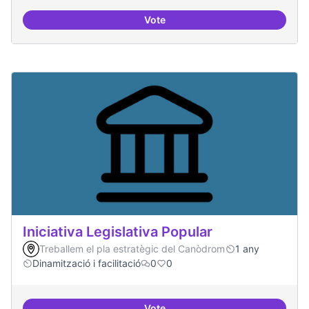
Vote
Memòria HIstòrica
Iniciativa Legislativa Popular
Treballem el pla estratègic del Canòdrom
1 any
Dinamització i facilitació
0
0
Vote