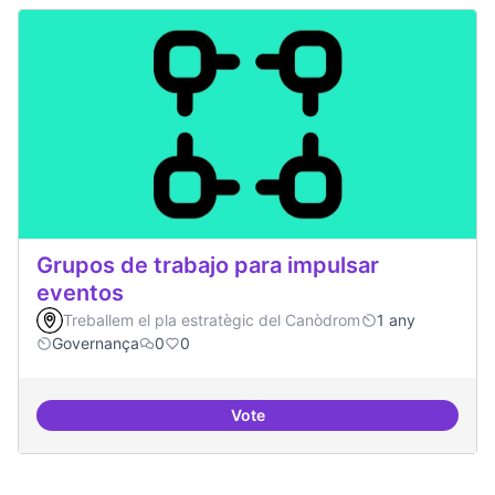
Grupos de trabajo para impulsar
eventos
Treballem el pla estratègic del Canòdrom
1 any
Governança
0
0
Vote
Grupos de trabajo para impulsar