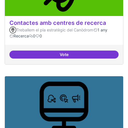
Contactes amb centres de recerca
Treballem el pla estratègic del Canòdrom
1 any
Recerca
0
0
Vote
Contactes amb centres de recer