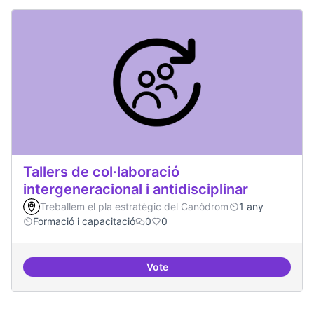
Tallers de col·laboració
intergeneracional i antidisciplinar
Treballem el pla estratègic del Canòdrom
1 any
Formació i capacitació
0
0
Vote
Tallers de col·laboració intergene