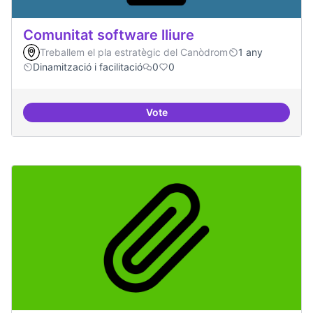
Comunitat software lliure
Treballem el pla estratègic del Canòdrom
1 any
Dinamització i facilitació
0
0
Vote
Comunitat software lliure