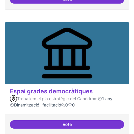
Protocol de rebuda de demande
Espai grades democràtiques
Treballem el pla estratègic del Canòdrom
1 any
Dinamització i facilitació
0
0
Vote
Espai grades democràtiques