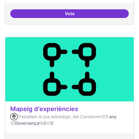
Vote
Antenes Ateneu a altres punts de 
Mapeig d'experiències
Treballem el pla estratègic del Canòdrom
1 any
Governança
0
0