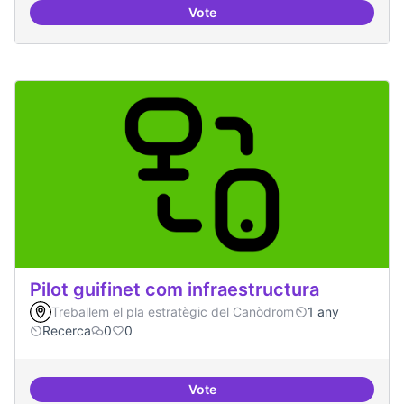
Vote
Mapeig d'experiències
Pilot guifinet com infraestructura
Treballem el pla estratègic del Canòdrom
1 any
Recerca
0
0
Vote
Pilot guifinet com infraestructur