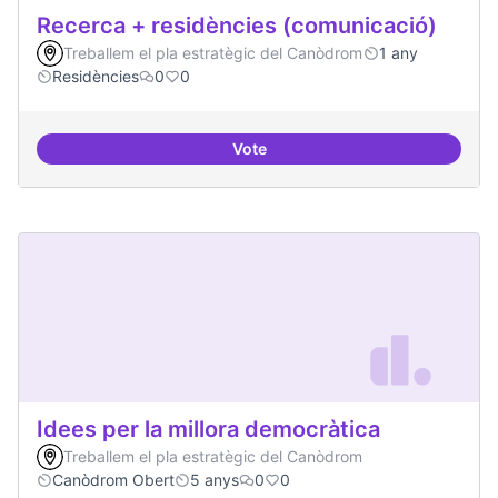
Recerca + residències (comunicació)
Treballem el pla estratègic del Canòdrom
1 any
Residències
0
0
Vote
Recerca + residències (comunica
Idees per la millora democràtica
Treballem el pla estratègic del Canòdrom
Canòdrom Obert
5 anys
0
0