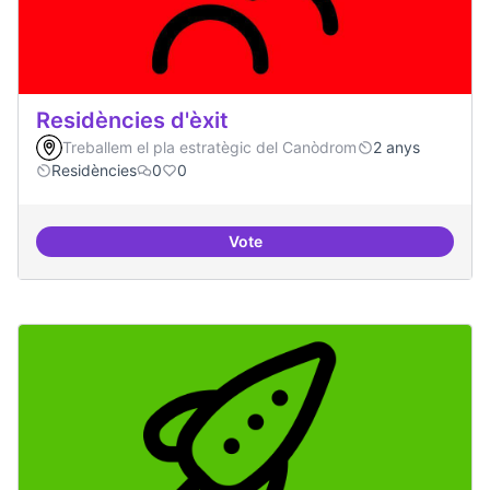
Residències d'èxit
Treballem el pla estratègic del Canòdrom
2 anys
Residències
0
0
Vote
Residències d'èxit