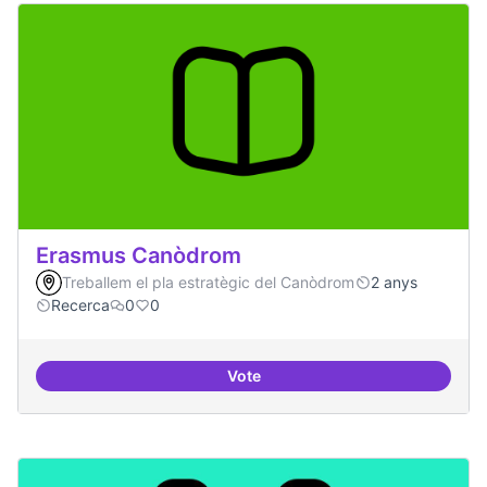
Erasmus Canòdrom
Treballem el pla estratègic del Canòdrom
2 anys
Recerca
0
0
Vote
Erasmus Canòdrom