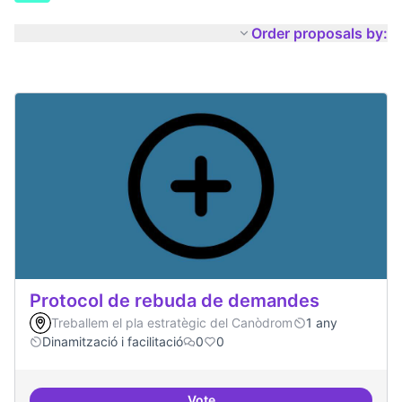
Order proposals by:
Protocol de rebuda de demandes
Treballem el pla estratègic del Canòdrom
1 any
Dinamització i facilitació
0
0
Vote