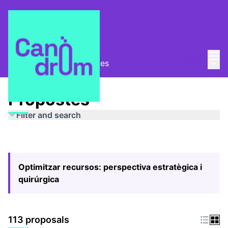
Mai
Log in
Main
Pla Estratègic
/
Propostes
Propostes
Filter and search
Optimitzar recursos: perspectiva estratègica i
quirúrgica
113 proposals