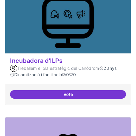
Incubadora d'ILPs
Treballem el pla estratègic del Canòdrom
2 anys
Dinamització i facilitació
0
0
Vote
Incubadora d'ILPs