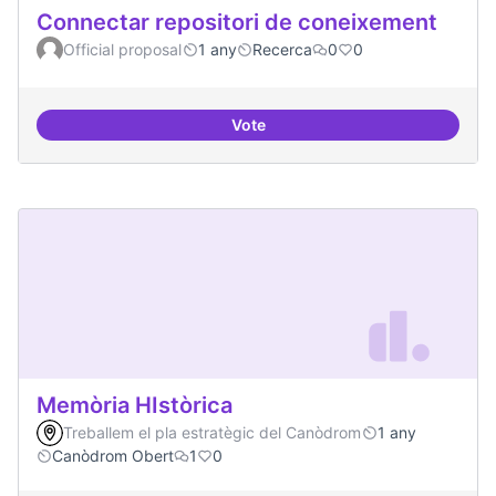
Connectar repositori de coneixement
Official proposal
1 any
Recerca
0
0
Vote
Connectar repositori de coneix
Memòria HIstòrica
Treballem el pla estratègic del Canòdrom
1 any
Canòdrom Obert
1
0