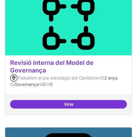
Revisió interna del Model de
Governança
Treballem el pla estratègic del Canòdrom
2 anys
Governança
0
0
Vote
Revisió interna del Model de Go