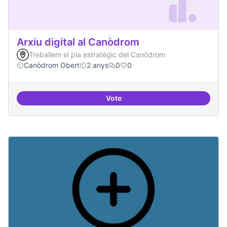
Arxiu digital al Canòdrom
Treballem el pla estratègic del Canòdrom
Canòdrom Obert
2 anys
0
0
Vote
Arxiu digital al Canòdrom