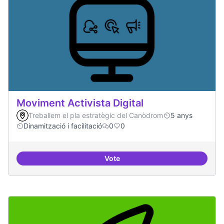
Moviment Activista Digital
Treballem el pla estratègic del Canòdrom
5 anys
Dinamització i facilitació
0
0
Vote
Moviment Activista Digital