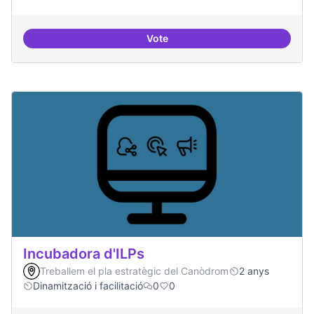
Vote
Trobades democràtiques
Incubadora d'ILPs
Treballem el pla estratègic del Canòdrom
2 anys
Dinamització i facilitació
0
0