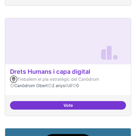
Drets Humans i capa digital
Treballem el pla estratègic del Canòdrom
Canòdrom Obert
2 anys
0
0
Vote
Drets Humans i capa digital