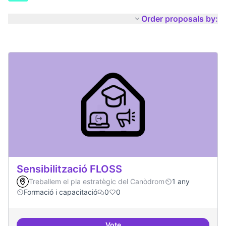
Order proposals by:
Sensibilització FLOSS
Treballem el pla estratègic del Canòdrom
1 any
Formació i capacitació
0
0
Vote