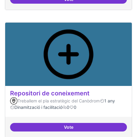
Sensibilització FLOSS
Repositori de coneixement
Treballem el pla estratègic del Canòdrom
1 any
Dinamització i facilitació
0
0
Vote
Repositori de coneixement