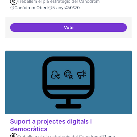
Treballem el pla estratègic del Canòdrom
Canòdrom Obert
5 anys
0
0
Vote
Treball en xarxa amb projectes i
Suport a projectes digitals i
democràtics
Treballem el pla estratègic del Canòdrom
1 any