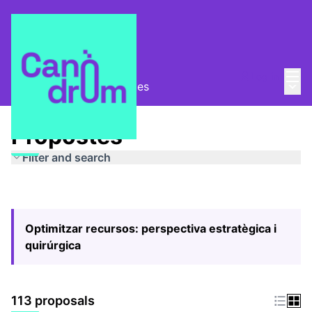
Mai
Log in
Main
Pla Estratègic
/
Propostes
Propostes
Filter and search
Optimitzar recursos: perspectiva estratègica i
quirúrgica
113 proposals