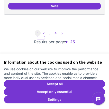
Vote
Incubadora d'ILPs
1
2
3
4
5
Results per page:
25
Information about the cookies used on the website
Terms of Service
We use cookies on our website to improve the performance
Cookie settings
and content of the site. The cookies enable us to provide a
Comunitat Canòdrom at Facebook
(External link)
Comunitat Canòdrom at Instagram
(External link)
Comunitat Canòdrom at YouTube
(External link)
English
more individual user experience and social media channels.
Triar la llengua
Elegir el idioma
Choose language
Accept all
Accept only essential
Settings
C
(E
(External link)
Website made with
free software
.
(External link)