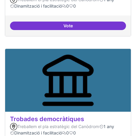
Dinamització i facilitació
0
0
Vote
Suport a projectes digitals i dem
Trobades democràtiques
Treballem el pla estratègic del Canòdrom
1 any
Dinamització i facilitació
0
0