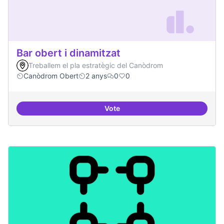
Bar obert i dinamitzat
Treballem el pla estratègic del Canòdrom
Canòdrom Obert
2 anys
0
0
Vote
Bar obert i dinamitzat