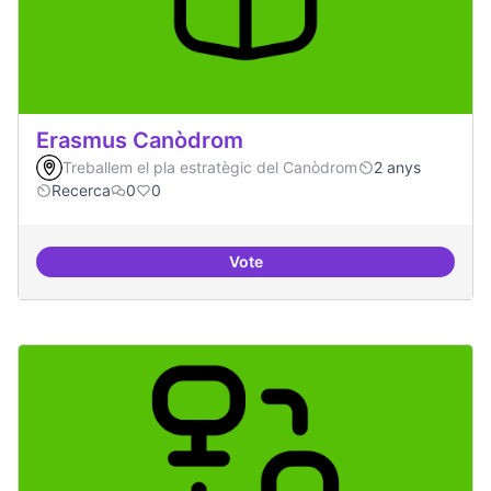
Erasmus Canòdrom
Treballem el pla estratègic del Canòdrom
2 anys
Recerca
0
0
Vote
Erasmus Canòdrom