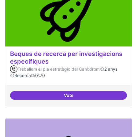
Beques de recerca per investigacions
específiques
Treballem el pla estratègic del Canòdrom
2 anys
Recerca
0
0
Vote
Beques de recerca per investiga