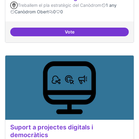
Treballem el pla estratègic del Canòdrom
1 any
Canòdrom Obert
0
0
Vote
Festival feminisme digital
Suport a projectes digitals i
democràtics