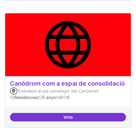
Canòdrom com a espai de consolidació
Treballem el pla estratègic del Canòdrom
Residències
5 anys
0
0
Vote
Canòdrom com a espai de consol