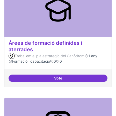
Àrees de formació definides i
aterrades
Treballem el pla estratègic del Canòdrom
1 any
Formació i capacitació
0
0
Vote
Àrees de formació definides i at