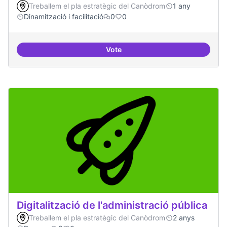
Treballem el pla estratègic del Canòdrom
1 any
Dinamització i facilitació
0
0
Vote
Suport a projectes digitals i dem
Digitalització de l'administració pública
Treballem el pla estratègic del Canòdrom
2 anys