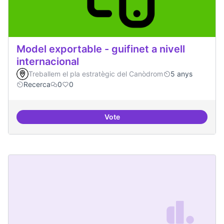
Model exportable - guifinet a nivell
internacional
Treballem el pla estratègic del Canòdrom
5 anys
Recerca
0
0
Vote
Model exportable - guifinet a nive