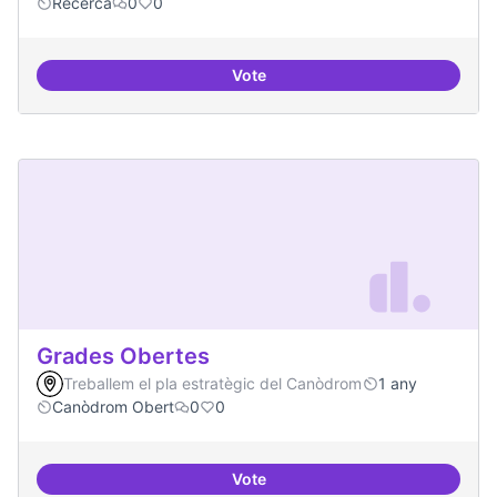
Recerca
0
0
Vote
Digitalització de l'administració 
Grades Obertes
Treballem el pla estratègic del Canòdrom
1 any
Canòdrom Obert
0
0
Vote
Grades Obertes