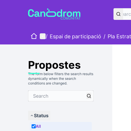
Home
Main menu
/
Espai de participació
/
Pla Estra
Propostes
The form below filters the search results
dynamically when the search
conditions are changed.
Status
All