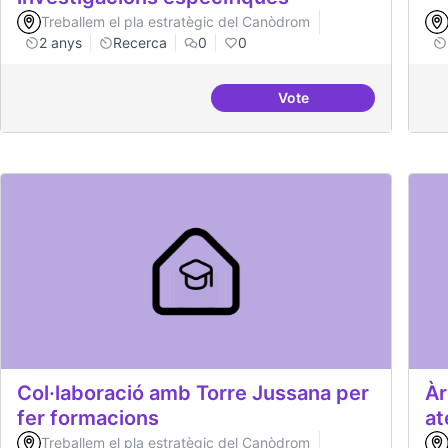
Treballem el pla estratègic del Canòdrom
2 anys
Recerca
0
0
Vote
Beques de recerca per 
Col·laboració amb Torre Jussana per
Àr
fer formacions
at
Treballem el pla estratègic del Canòdrom