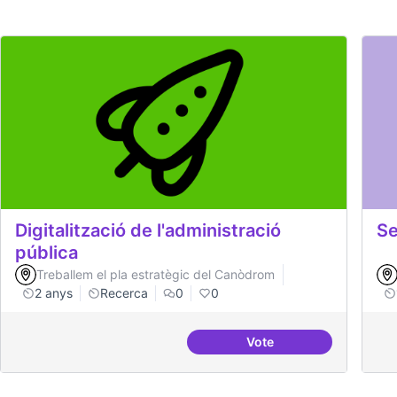
Digitalització de l'administració
Se
pública
Treballem el pla estratègic del Canòdrom
2 anys
Recerca
0
0
Vote
Digitalització de l'adm