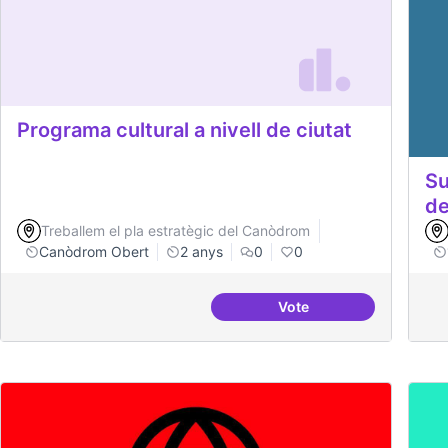
Programa cultural a nivell de ciutat
Su
de
Treballem el pla estratègic del Canòdrom
Canòdrom Obert
2 anys
0
0
Vote
Programa cultural a niv