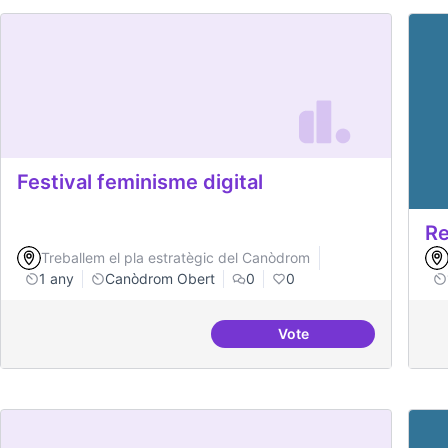
Festival feminisme digital
Re
Treballem el pla estratègic del Canòdrom
1 any
Canòdrom Obert
0
0
Vote
Festival feminisme digi