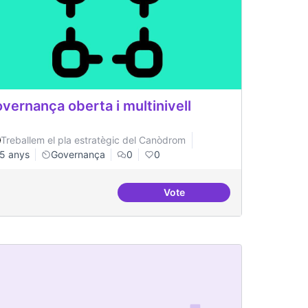
vernança oberta i multinivell
Treballem el pla estratègic del Canòdrom
5 anys
Governança
0
0
Vote
 de consolidació
Governança oberta i multiniv