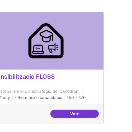
nsibilització FLOSS
Treballem el pla estratègic del Canòdrom
1 any
Formació i capacitació
0
0
Vote
inistració pública
Sensibilització FLOSS