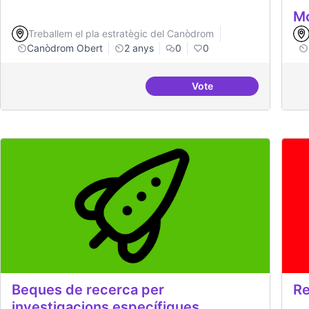
Mo
Treballem el pla estratègic del Canòdrom
Canòdrom Obert
2 anys
0
0
Vote
Drets Humans i capa di
Beques de recerca per
Re
investigacions específiques