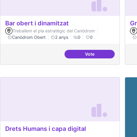
Bar obert i dinamitzat
Gr
Treballem el pla estratègic del Canòdrom
Canòdrom Obert
2 anys
0
0
Vote
Bar obert i dinamitzat
Drets Humans i capa digital