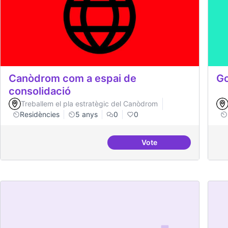
Canòdrom com a espai de
Go
consolidació
Treballem el pla estratègic del Canòdrom
Residències
5 anys
0
0
Vote
Canòdrom com a espai