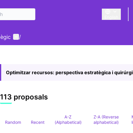
English
Triar la llengu
User menu
tègic
/
Optimitzar recursos: perspectiva estratègica i quirúrg
113 proposals
A-Z
Z-A (Reverse
Random
Recent
(Alphabetical)
alphabetical)