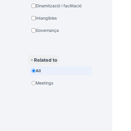
Dinamització i facilitació
Intangibles
Governança
Related to
All
Meetings