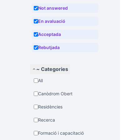
Not answered
En avaluació
Acceptada
Rebutjada
~ Categories
All
Canòdrom Obert
Residències
Recerca
Formació i capacitació