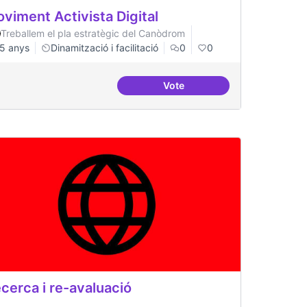
viment Activista Digital
Treballem el pla estratègic del Canòdrom
5 anys
Dinamització i facilitació
0
0
Vote
gital
Moviment Activista Digital
cerca i re-avaluació