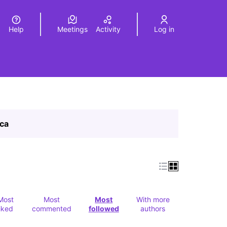
Help
Meetings
Activity
Log in
a
Elegir el idioma
Choose language
ica
Most
Most
Most
With more
liked
commented
followed
authors