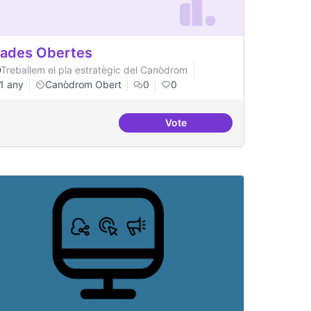
ades Obertes
Treballem el pla estratègic del Canòdrom
1 any
Canòdrom Obert
0
0
Vote
Grades Obertes