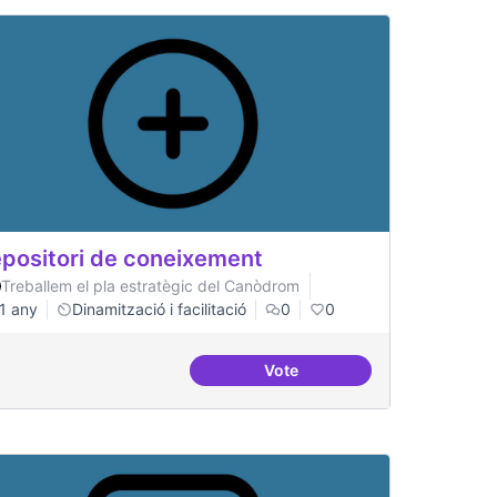
positori de coneixement
Treballem el pla estratègic del Canòdrom
1 any
Dinamització i facilitació
0
0
Vote
tal
Repositori de coneixement