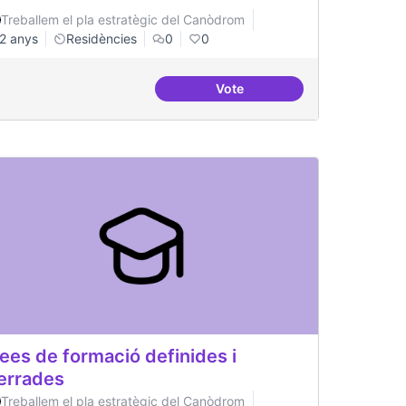
Treballem el pla estratègic del Canòdrom
2 anys
Residències
0
0
Vote
investigacions específiques
Recerca i re-avaluació
ees de formació definides i
errades
Treballem el pla estratègic del Canòdrom