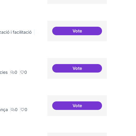
Vote
ació i facilitació
Repositori de coneixement
Vote
BBDD treballada i sòlida
cies
0
0
Vote
Asamblea definida
ança
0
0