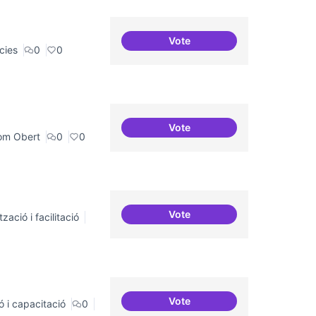
Vote
Campanya de comunicació
cies
0
0
Vote
Espais oberts i cuidats
om Obert
0
0
Vote
zació i facilitació
Incubadora d'ILPs
Vote
ó i capacitació
0
Àrees de formació definides 