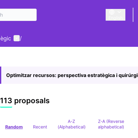
English
Triar la llengu
User menu
tègic
/
Optimitzar recursos: perspectiva estratègica i quirúrg
113 proposals
A-Z
Z-A (Reverse
Random
Recent
(Alphabetical)
alphabetical)