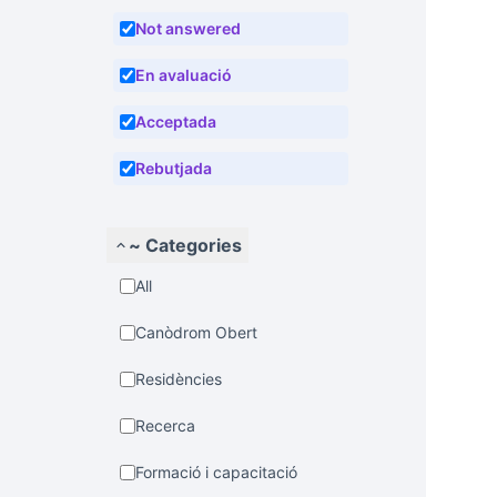
Not answered
En avaluació
Acceptada
Rebutjada
~ Categories
All
Canòdrom Obert
Residències
Recerca
Formació i capacitació