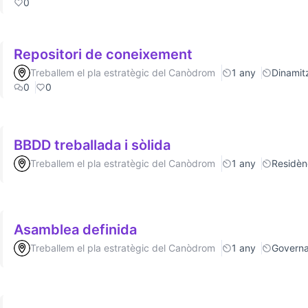
0
Repositori de coneixement
Treballem el pla estratègic del Canòdrom
1 any
Dinamitz
0
0
BBDD treballada i sòlida
Treballem el pla estratègic del Canòdrom
1 any
Residèn
Asamblea definida
Treballem el pla estratègic del Canòdrom
1 any
Govern