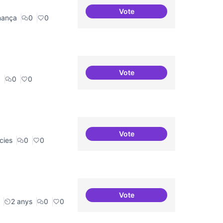
Vote
Comité Asesor Internacional
nança
0
0
Vote
3-4 centres-lab internacion
a
0
0
Vote
10 projectes consolidats
cies
0
0
Vote
Mobile Social Congress
2 anys
0
0