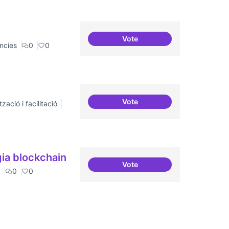
Vote
20 projectes residents
ncies
0
0
Vote
zació i facilitació
ILP Drets Digitals
ia blockchain
Vote
Implementacions de solucio
a
0
0