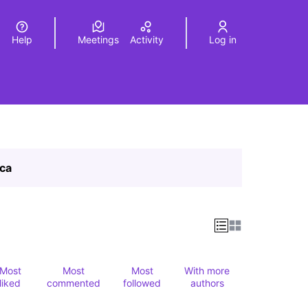
Help
Meetings
Activity
Log in
a
Elegir el idioma
Choose language
ica
Most
Most
Most
With more
liked
commented
followed
authors