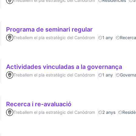
Treballem el pla estratègic del Canòdrom
Residències
5
Programa de seminari regular
Treballem el pla estratègic del Canòdrom
1 any
Recerc
Actividades vinculadas a la governança
Treballem el pla estratègic del Canòdrom
1 any
Govern
Recerca i re-avaluació
Treballem el pla estratègic del Canòdrom
2 anys
Residè