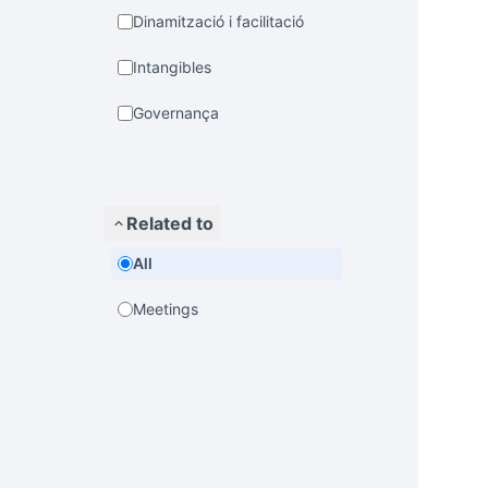
Dinamització i facilitació
Intangibles
Governança
Related to
All
Meetings