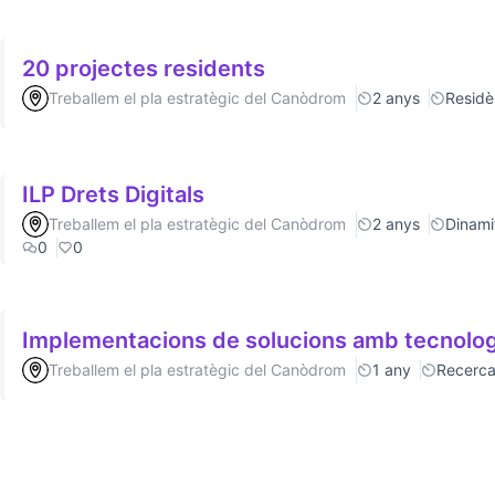
20 projectes residents
Treballem el pla estratègic del Canòdrom
2 anys
Residè
ILP Drets Digitals
Treballem el pla estratègic del Canòdrom
2 anys
Dinamit
0
0
Implementacions de solucions amb tecnolog
Treballem el pla estratègic del Canòdrom
1 any
Recerc