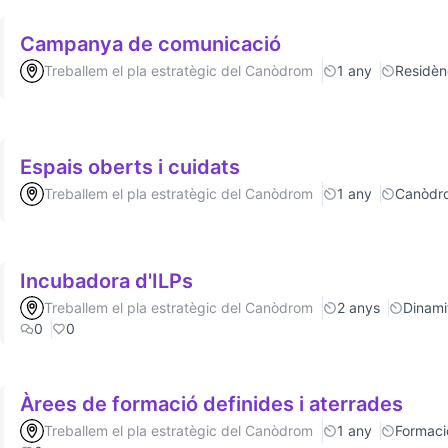
Campanya de comunicació
Treballem el pla estratègic del Canòdrom
1 any
Residèn
Espais oberts i cuidats
Treballem el pla estratègic del Canòdrom
1 any
Canòdr
Incubadora d'ILPs
Treballem el pla estratègic del Canòdrom
2 anys
Dinamit
0
0
Àrees de formació definides i aterrades
Treballem el pla estratègic del Canòdrom
1 any
Formaci