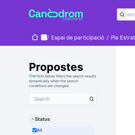
Home
Main menu
/
Espai de participació
/
Pla Estra
Propostes
The form below filters the search results
dynamically when the search
conditions are changed.
Status
All