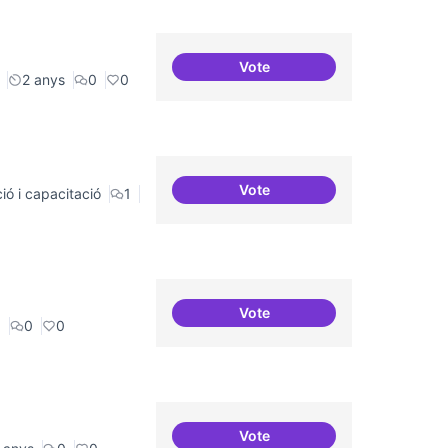
Vote
Festivals anuals de referènci
2 anys
0
0
Vote
ió i capacitació
1
Artistes i programari lliure
Vote
Contactes amb centres de r
a
0
0
Vote
30 projectes residents refer