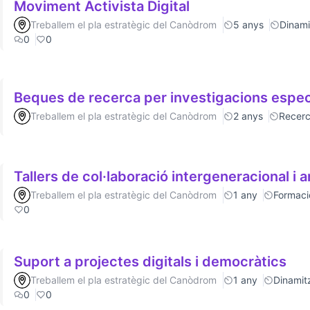
Moviment Activista Digital
Treballem el pla estratègic del Canòdrom
5 anys
Dinamit
0
0
Beques de recerca per investigacions espec
Treballem el pla estratègic del Canòdrom
2 anys
Recer
Tallers de col·laboració intergeneracional i a
Treballem el pla estratègic del Canòdrom
1 any
Formaci
0
Suport a projectes digitals i democràtics
Treballem el pla estratègic del Canòdrom
1 any
Dinamitz
0
0