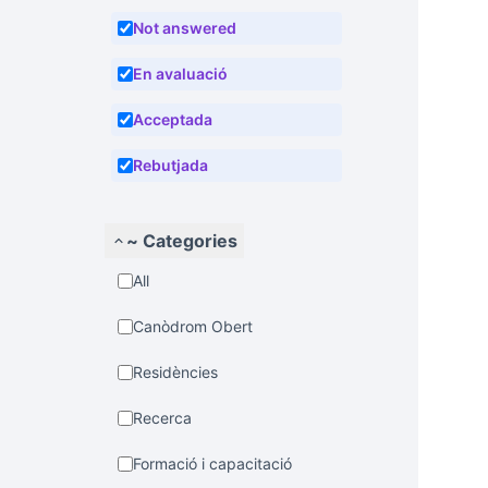
Not answered
En avaluació
Acceptada
Rebutjada
~ Categories
All
Canòdrom Obert
Residències
Recerca
Formació i capacitació