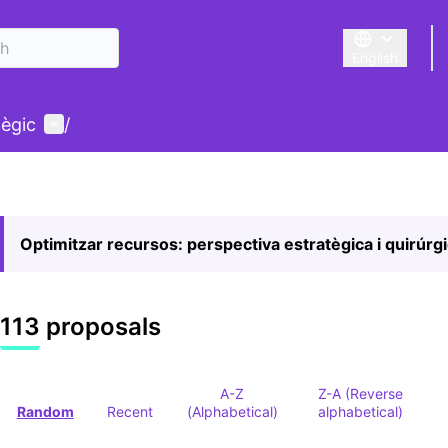
English
Triar la llengu
User menu
tègic
/
Optimitzar recursos: perspectiva estratègica i quirúrg
113 proposals
A-Z
Z-A (Reverse
Random
Recent
(Alphabetical)
alphabetical)