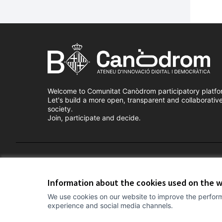
Welcome to Comunitat Canòdrom participatory platfo
Let's build a more open, transparent and collaborativ
society.
Join, participate and decide.
Terms of Service
Cookie settings
Information about the cookies used on the 
We use cookies on our website to improve the perform
experience and social media channels.
(External link)
Website made with
free software
.
(External link)