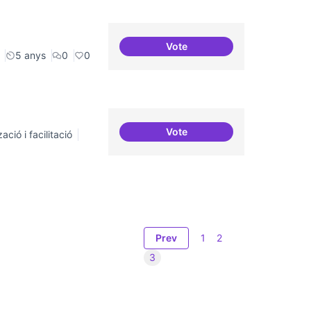
Vote
Cultura digital i tradicional
5 anys
0
0
Vote
ació i facilitació
Grades democràtiques
Prev
1
2
3