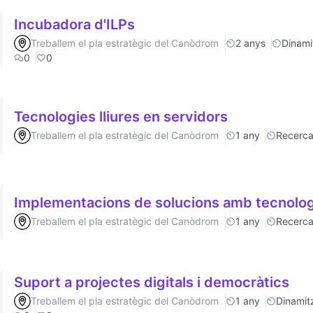
Incubadora d'ILPs
Treballem el pla estratègic del Canòdrom
2 anys
Dinamit
0
0
Tecnologies lliures en servidors
Treballem el pla estratègic del Canòdrom
1 any
Recerc
Implementacions de solucions amb tecnolog
Treballem el pla estratègic del Canòdrom
1 any
Recerc
Suport a projectes digitals i democràtics
Treballem el pla estratègic del Canòdrom
1 any
Dinamitz