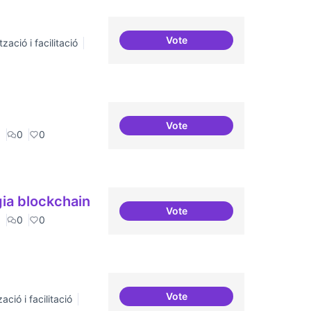
Vote
zació i facilitació
Incubadora d'ILPs
Vote
Tecnologies lliures en servi
a
0
0
ia blockchain
Vote
Implementacions de solucio
a
0
0
Vote
ació i facilitació
Suport a projectes digitals i