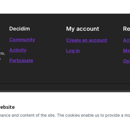
My account
Re
Decidim
Community
Create an account
Act
Activity
Log in
Me
rm.
e
Participate
Op
website
ance and content of the site. The cookies enable us to provide a mor