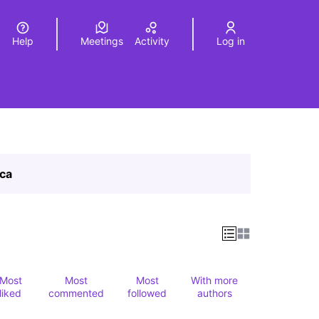
Help
Meetings
Activity
Log in
a
Elegir el idioma
Choose language
ica
Most
Most
Most
With more
liked
commented
followed
authors