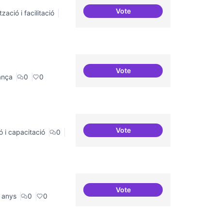
Vote
zació i facilitació
Habitar la plaça
Vote
Cures i governança
ança
0
0
Vote
ó i capacitació
0
Formació FLOSS a Casals de 
Vote
30 projectes residents refer
 anys
0
0