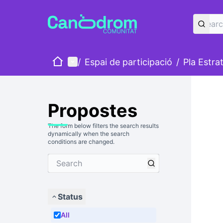
Home
Main menu
/
Espai de participació
/
Pla Estra
Propostes
The form below filters the search results
dynamically when the search
conditions are changed.
Status
All