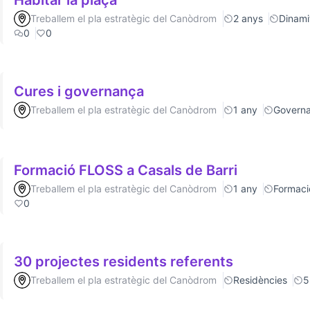
Habitar la plaça
Treballem el pla estratègic del Canòdrom
2 anys
Dinamit
0
0
Cures i governança
Treballem el pla estratègic del Canòdrom
1 any
Govern
Formació FLOSS a Casals de Barri
Treballem el pla estratègic del Canòdrom
1 any
Formaci
0
30 projectes residents referents
Treballem el pla estratègic del Canòdrom
Residències
5