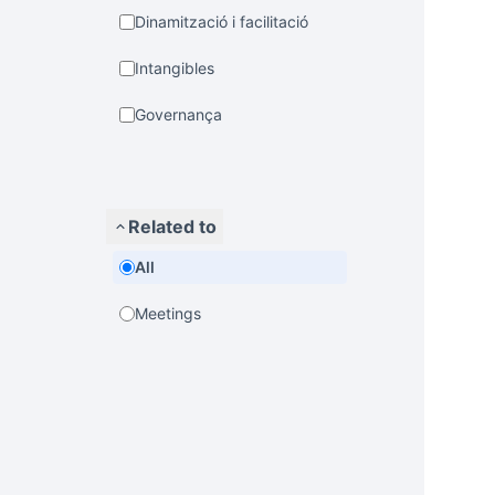
Dinamització i facilitació
Intangibles
Governança
Related to
All
Meetings