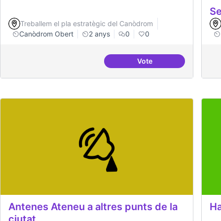
Se
Treballem el pla estratègic del Canòdrom
Canòdrom Obert
2 anys
0
0
Vote
Projecte Pilot - Refugi
Antenes Ateneu a altres punts de la
Ha
ciutat