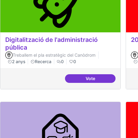
Digitalització de l'administració
20
pública
Treballem el pla estratègic del Canòdrom
2 anys
Recerca
0
0
Vote
Digitalització de l'adm