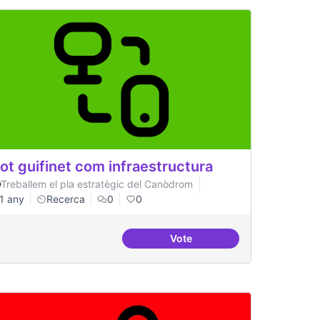
lot guifinet com infraestructura
Treballem el pla estratègic del Canòdrom
1 any
Recerca
0
0
Vote
cional
Pilot guifinet com infraestru