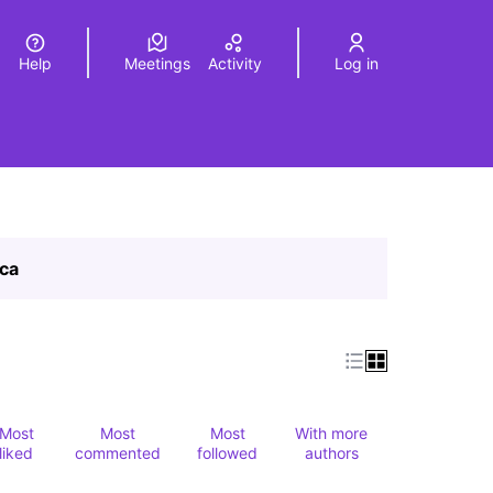
Help
Meetings
Activity
Log in
a
Elegir el idioma
Choose language
ica
Most
Most
Most
With more
liked
commented
followed
authors