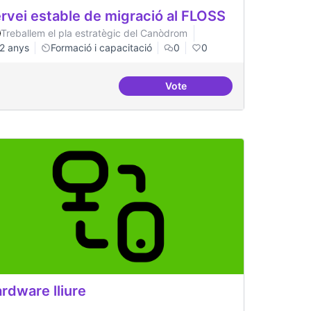
rvei estable de migració al FLOSS
Treballem el pla estratègic del Canòdrom
2 anys
Formació i capacitació
0
0
Vote
Servei estable de migració a
rdware lliure