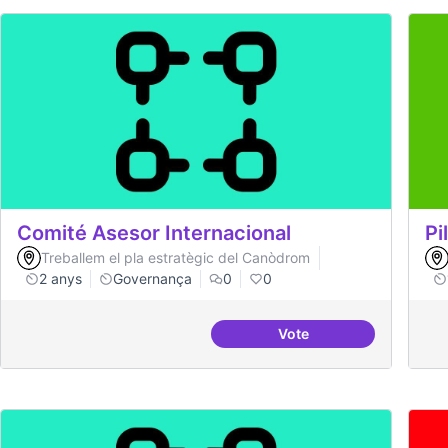
Comité Asesor Internacional
Pi
Treballem el pla estratègic del Canòdrom
2 anys
Governança
0
0
Vote
Comité Asesor Interna