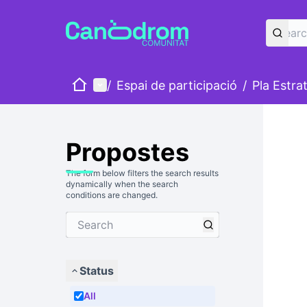
Home
Main menu
/
Espai de participació
/
Pla Estra
Propostes
The form below filters the search results
dynamically when the search
conditions are changed.
Status
All