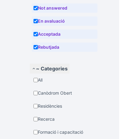
Not answered
En avaluació
Acceptada
Rebutjada
~ Categories
All
Canòdrom Obert
Residències
Recerca
Formació i capacitació