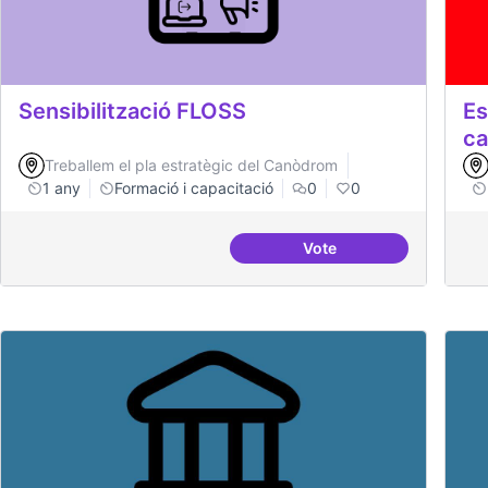
Sensibilització FLOSS
Es
ca
Treballem el pla estratègic del Canòdrom
1 any
Formació i capacitació
0
0
Vote
Sensibilització FLOSS