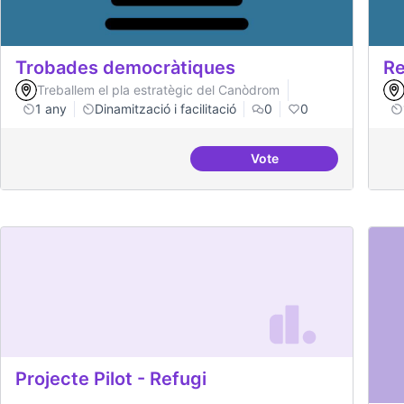
Trobades democràtiques
Re
Treballem el pla estratègic del Canòdrom
1 any
Dinamització i facilitació
0
0
Vote
Trobades democràtiqu
Projecte Pilot - Refugi