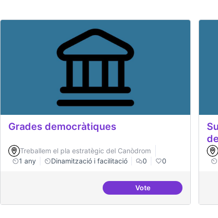
Grades democràtiques
Su
de
Treballem el pla estratègic del Canòdrom
1 any
Dinamització i facilitació
0
0
Vote
Grades democràtique