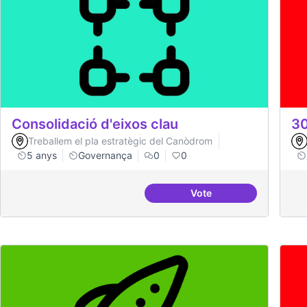
Consolidació d'eixos clau
30
Treballem el pla estratègic del Canòdrom
5 anys
Governança
0
0
Vote
Consolidació d'eixos c