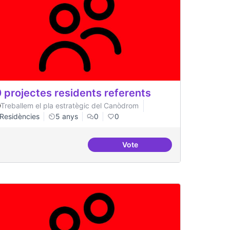
 projectes residents referents
Treballem el pla estratègic del Canòdrom
Residències
5 anys
0
0
Vote
lau
30 projectes residents refer