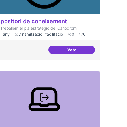
positori de coneixement
Treballem el pla estratègic del Canòdrom
1 any
Dinamització i facilitació
0
0
Vote
es
Repositori de coneixement