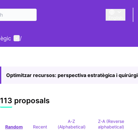
English
Triar la llengu
User menu
tègic
/
Optimitzar recursos: perspectiva estratègica i quirúrg
113 proposals
A-Z
Z-A (Reverse
Random
Recent
(Alphabetical)
alphabetical)