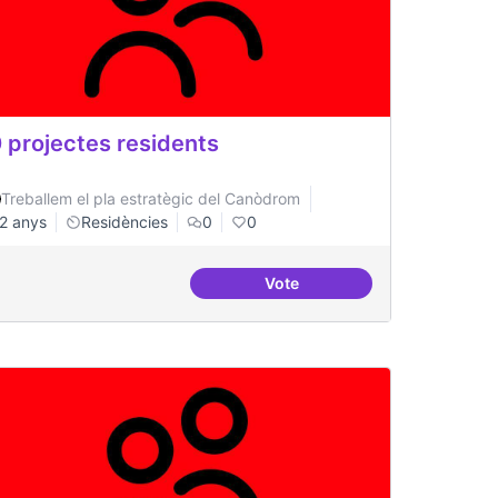
 projectes residents
Treballem el pla estratègic del Canòdrom
2 anys
Residències
0
0
Vote
inistració pública
20 projectes residents